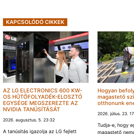
KAPCSOLÓDÓ CIKKEK
AZ LG ELECTRONICS 600 KW-
Hogyan befoly
OS HŰTŐFOLYADÉK-ELOSZTÓ
magastető sz
EGYSÉGE MEGSZEREZTE AZ
otthonunk en
NVIDIA TANÚSÍTÁSÁT
2026. július. 23. 1
2026. augusztus. 5. 23:32
Tudja-e, hogy eg
A tanúsítás igazolja az LG fejlett
magastető nem