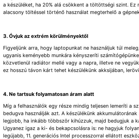
a készüléket, ha 20% alá csökkent a töltöttségi szint. E
alacsony töltéssel történő használat megterhelő a gépnek,
3. Óvjuk az extrém körülményektől
Figyeljünk arra, hogy laptopunkat ne használjuk túl mele
ugyanis keményebb munkára kényszeríti számítógépünket,
közvetlenül radiátor mellé vagy a napra, illetve ne vegyü
ez hosszú távon kárt tehet készülékünk akksijában, lerövi
4. Ne tartsuk folyamatosan áram alatt
Míg a felhasználók egy része mindig teljesen lemeríti a 
bedugva használják azt. A készülékünk akkumulátorának a
legjobb, ha inkább többször kihúzzuk, majd bedugjuk a ká
Ugyanez igaz a ki- és bekapcsolásra is: ne hagyjuk folya
legújabb, 11. generációs Intel processzorral ellátott es