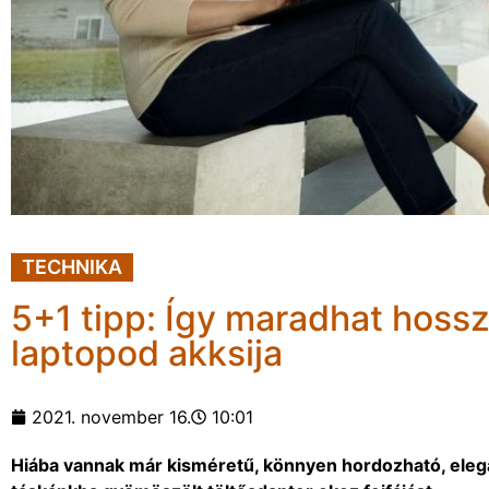
TECHNIKA
5+1 tipp: Így maradhat hoss
laptopod akksija
2021. november 16.
10:01
Hiába vannak már kisméretű, könnyen hordozható, elegán