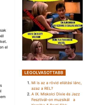
osak
nél
ket.
en el
LEGOLVASOTTABB
Mi is az a rövid ellátási lánc,
s
azaz a REL?
l
A IX. Miskolci Dixie és Jazz
sem
Fesztivál-on muzsikál a