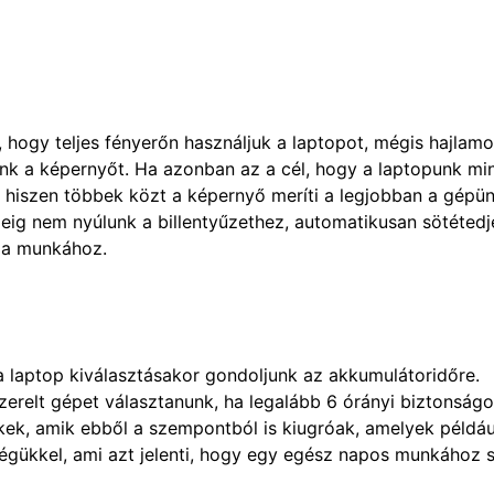
 hogy teljes fényerőn használjuk a laptopot, mégis hajlam
nk a képernyőt. Ha azonban az a cél, hogy a laptopunk mi
, hiszen többek közt a képernyő meríti a legjobban a gépün
eig nem nyúlunk a billentyűzethez, automatikusan sötétedj
n a munkához.
 laptop kiválasztásakor gondoljunk az akkumulátoridőre.
relt gépet választanunk, ha legalább 6 órányi biztonságo
k, amik ebből a szempontból is kiugróak, amelyek példáu
égükkel, ami azt jelenti, hogy egy egész napos munkához 