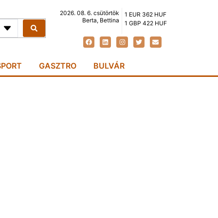
2026. 08. 6. csütörtök
1 EUR 362 HUF
Berta, Bettina
1 GBP 422 HUF
SPORT
GASZTRO
BULVÁR