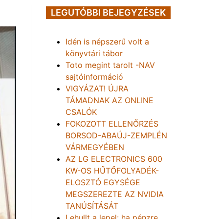
LEGUTÓBBI BEJEGYZÉSEK
Idén is népszerű volt a
könyvtári tábor
Toto megint tarolt -NAV
sajtóinformáció
VIGYÁZAT! ÚJRA
TÁMADNAK AZ ONLINE
CSALÓK
FOKOZOTT ELLENŐRZÉS
BORSOD-ABAÚJ-ZEMPLÉN
VÁRMEGYÉBEN
AZ LG ELECTRONICS 600
KW-OS HŰTŐFOLYADÉK-
ELOSZTÓ EGYSÉGE
MEGSZEREZTE AZ NVIDIA
TANÚSÍTÁSÁT
Lehullt a lepel: ha pénzre