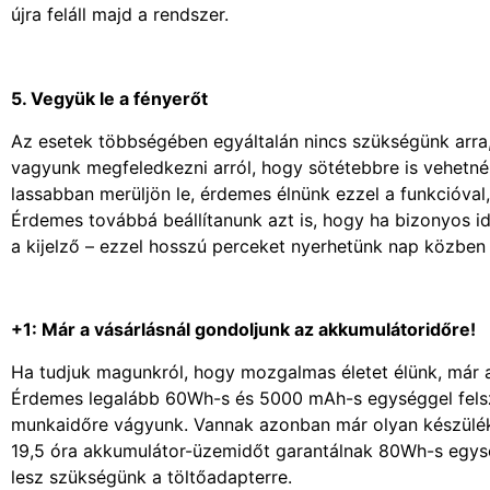
újra feláll majd a rendszer.
5. Vegyük le a fényerőt
Az esetek többségében egyáltalán nincs szükségünk arra,
vagyunk megfeledkezni arról, hogy sötétebbre is vehetné
lassabban merüljön le, érdemes élnünk ezzel a funkcióval
Érdemes továbbá beállítanunk azt is, hogy ha bizonyos id
a kijelző – ezzel hosszú perceket nyerhetünk nap közbe
+1: Már a vásárlásnál gondoljunk az akkumulátoridőre!
Ha tudjuk magunkról, hogy mozgalmas életet élünk, már a
Érdemes legalább 60Wh-s és 5000 mAh-s egységgel felsze
munkaidőre vágyunk. Vannak azonban már olyan készüléke
19,5 óra akkumulátor-üzemidőt garantálnak 80Wh-s egys
lesz szükségünk a töltőadapterre.