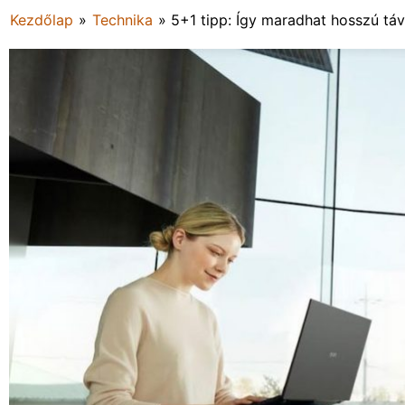
Kezdőlap
»
Technika
»
5+1 tipp: Így maradhat hosszú tá