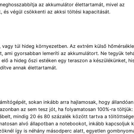
z meghosszabbítja az akkumulátor élettartamát, mivel az
 és végül csökkenti az akksi töltési kapacitását.
g, vagy túl hideg környezetben. Az extrém külső hőmérsékle
 ami gyorsabban lemeríti az akkumulátort. Ne tegyük teh
k elő a hideg őszi estéken egy teraszon a készülékünket, hi
dítve annak élettartamát.
számítógépét, sokan inkább arra hajlamosak, hogy állandóan
zonban az sem tesz jót, ha folyamatosan 100%-ra töltjük:
belt, mindig 20 és 80 százalék között tartva a töltöttsége
matosan alvó állapotban a notebookot, inkább kapcsoljuk ki
zközöknél így is néhány másodperc alatt, egyetlen gombnyom