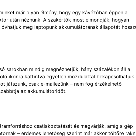
minket már olyan élmény, hogy egy kávézóban éppen a
ktor után néznünk. A szakértők most elmondják, hogyan
an óvhatjuk meg laptopunk akkumulátorának állapotát hossz
lsó sarokban mindig megnézhetjük, hány százalékon áll a
zoló ikonra kattintva egyetlen mozdulattal bekapcsolhatjuk
ot játszunk, csak e-mailezünk – nem fog érzékelhető
zabbítja az akkumulátoridőt.
 áramforráshoz csatlakoztatását és megvárják, amíg a gép
tornak – érdemes lehetőség szerint már akkor töltőre rak