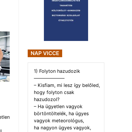
NAP VICCE
1) Folyton hazudozik
——————–
– Kisfiam, mi lesz így belőled,
hogy folyton csak
hazudozol?
– Ha ügyetlen vagyok
börtöntöltelék, ha ügyes
etlen
vagyok meteorológus,
ha nagyon ügyes vagyok,
l