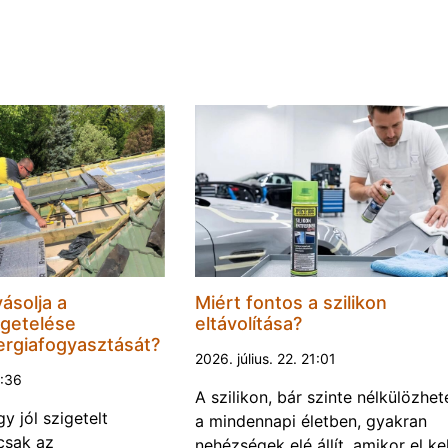
ásolja a
Miért fontos a szilikon
igetelése
eltávolítása?
ergiafogyasztását?
2026. július. 22. 21:01
7:36
A szilikon, bár szinte nélkülözhet
y jól szigetelt
a mindennapi életben, gyakran
csak az
nehézségek elé állít, amikor el kel