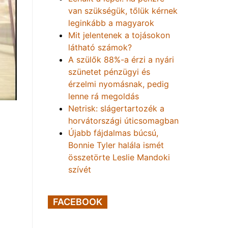
van szükségük, tőlük kérnek
leginkább a magyarok
Mit jelentenek a tojásokon
látható számok?
A szülők 88%-a érzi a nyári
szünetet pénzügyi és
érzelmi nyomásnak, pedig
lenne rá megoldás
Netrisk: slágertartozék a
horvátországi úticsomagban
Újabb fájdalmas búcsú,
Bonnie Tyler halála ismét
összetörte Leslie Mandoki
szívét
FACEBOOK