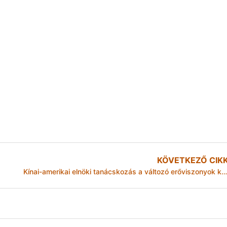
KÖVETKEZŐ CIK
Kínai-amerikai elnöki tanácskozás a változó erőviszonyok közepette