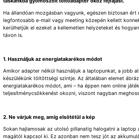
táskánkba gyömöszölt töltőadapter okoz fejfájást.
Ha állandóan mozgásban vagyunk, egészen biztosan ért 
legfontosabb e-mail vagy meeting közepén kellett konne
kerülhetjük el ezeket a kellemetlen helyzeteket és hogy
távon is.
1. Használjuk az energiatakarékos módot
Amikor adapter nélkül használjuk a laptopunkat, a jobb a
készülékünk töltöttségi szintje. Az általában elemet ábrá
energiatakarékos módot, ami – ha éppen nem online játék
teljesítménycsökkenést okozni, viszont nagyban meghoss
2. Ne várjuk meg, amíg elsötétül a kép
Sokan hajlamosak az utolsó pillanatig halogatni a laptop
magától kapcsol ki. Ez azonban nem tesz jót az akkumulá