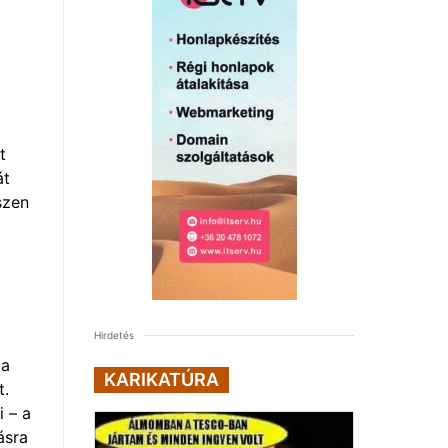
t
át
szen
Hirdetés
 a
KARIKATÚRA
t.
 – a
ásra