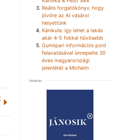
Kamilka & Pesti Sikk
Reális forgatókönyv, hogy
jövőre az AI vásárol
helyettünk
Kánikula: így lehet a lakás
akár 4-5 fokkal hűvösebb
Gumiipari információs pont
felavatásával ünnepelte 30
éves magyarországi
jelenlétét a Michelin
Hirdetés
K