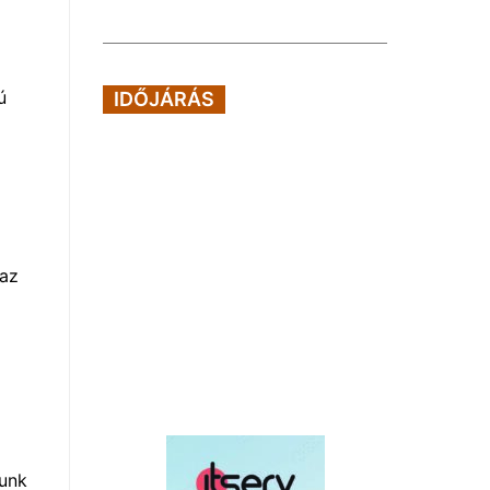
ú
IDŐJÁRÁS
 az
nunk