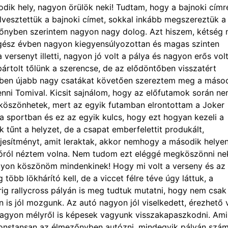
dik hely, nagyon örülök neki! Tudtam, hogy a bajnoki címr
elvesztettük a bajnoki címet, sokkal inkább megszereztük a
zőnyben szerintem nagyon nagy dolog. Azt hiszem, kétség
, egész évben nagyon kiegyensúlyozottan és magas szinten
 versenyt illetti, nagyon jó volt a pálya és nagyon erős vol
pártolt tőlünk a szerencse, de az elődöntőben visszatért
tőben újabb nagy csatákat követően szereztem meg a máso
enni Tomival. Kicsit sajnálom, hogy az előfutamok során n
köszönhetek, mert az egyik futamban elrontottam a Joker
 a sportban és ez az egyik kulcs, hogy ezt hogyan kezeli a
k tűnt a helyzet, de a csapat emberfelettit produkált,
teljesítményt, amit leraktak, akkor nemhogy a második helye
látóról néztem volna. Nem tudom ezt eléggé megköszönni nek
agyon köszönöm mindenkinek! Hogy mi volt a verseny és az 
öbb lökhárító kell, de a viccet félre téve úgy láttuk, a
rig rallycross pályán is meg tudtuk mutatni, hogy nem csak
is jól mozgunk. Az autó nagyon jól viselkedett, érezhető 
 nagyon mélyről is képesek vagyunk visszakapaszkodni. Ami
 konstansan az élmezőnyben autózni, mindegyik pályán szám