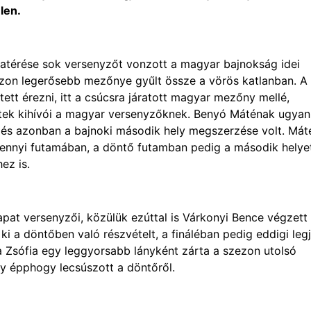
len.
szatérése sok versenyzőt vonzott a magyar bajnokság idei
szezon legerősebb mezőnye gyűlt össze a vörös katlanban. A
tett érezni, itt a csúcsra járatott magyar mezőny mellé,
ztek kihívói a magyar versenyzőknek. Benyó Máténak ugyan
űzés azonban a bajnoki második hely megszerzése volt. Mát
amennyi futamában, a döntő futamban pedig a második helye
ez is.
pat versenyzői, közülük ezúttal is Várkonyi Bence végzett
i a döntőben való részvételt, a fináléban pedig eddigi leg
 Zsófia egy leggyorsabb lányként zárta a szezon utolsó
gy épphogy lecsúszott a döntőről.