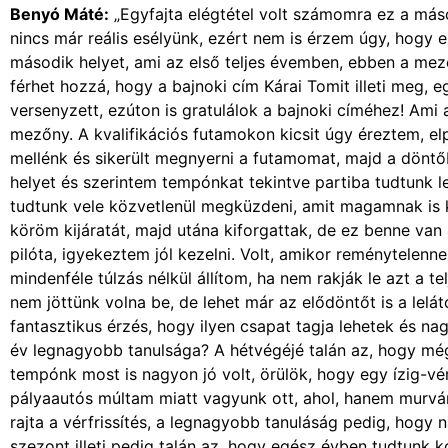
Benyó Máté:
„Egyfajta elégtétel volt számomra ez a máso
nincs már reális esélyünk, ezért nem is érzem úgy, hogy 
második helyet, ami az első teljes évemben, ebben a me
férhet hozzá, hogy a bajnoki cím Kárai Tomit illeti meg
versenyzett, ezúton is gratulálok a bajnoki címéhez! Ami a
mezőny. A kvalifikációs futamokon kicsit úgy éreztem, el
mellénk és sikerült megnyerni a futamomat, majd a dön
helyet és szerintem tempónkat tekintve partiba tudtunk l
tudtunk vele közvetlenül megküzdeni, amit magamnak is 
köröm kijáratát, majd utána kiforgattak, de ez benne van
pilóta, igyekeztem jól kezelni. Volt, amikor reménytelenne
mindenféle túlzás nélkül állítom, ha nem rakják le azt a 
nem jöttünk volna be, de lehet már az elődöntőt is a le
fantasztikus érzés, hogy ilyen csapat tagja lehetek és n
év legnagyobb tanulsága? A hétvégéjé talán az, hogy még t
tempónk most is nagyon jó volt, örülök, hogy egy ízig-vé
pályaautós múltam miatt vagyunk ott, ahol, hanem murván 
rajta a vérfrissítés, a legnagyobb tanuláság pedig, hogy
szezont illeti pedig talán az, hogy egész évben tudtunk