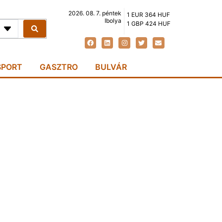
2026. 08. 7. péntek
1 EUR 364 HUF
Ibolya
1 GBP 424 HUF
SPORT
GASZTRO
BULVÁR