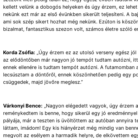
kellett velünk a dobogós helyeken és úgy érzem, ez lehet
nekünk ezt már az első évünkben sikerült teljesíteni. A b
ami sok szép sikert hozhat még nekünk. Ezúton is köszö
bizalmat, fantasztikus szezon volt, számos életre szóló e
Korda Zsófia:
„Úgy érzem ez az utolsó verseny egész jól s
az elődöntőben már nagyon jó tempót tudtam autózni, it
ennek ellenére is tudtam tempót autózni. A futamomban a
lecsúsztam a döntőről, ennek köszönhetően pedig egy pon
csüggedek, majd jövőre meglesz.”
Várkonyi Bence:
„Nagyon elégedett vagyok, úgy érzem a 
reménykedtem is benne, hogy sikerül egy jó eredménnyel 
pályája, már a teszten is üvöltöttem az autóban annyira 
láttam, imádom! Egy kis hiányérzet még mindig van benne
megvolt az esélyem a harmadik helyre, de elkövettem egy