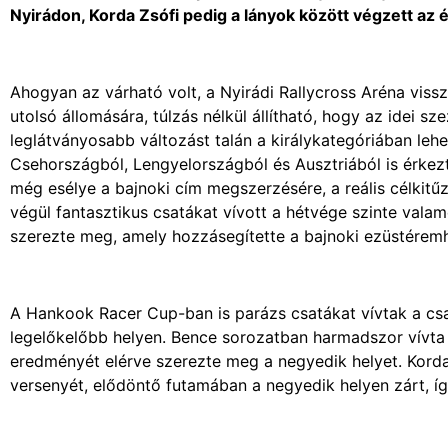
Nyirádon, Korda Zsófi pedig a lányok között végzett az é
Ahogyan az várható volt, a Nyirádi Rallycross Aréna vis
utolsó állomására, túlzás nélkül állítható, hogy az idei 
leglátványosabb változást talán a királykategóriában lehe
Csehországból, Lengyelországból és Ausztriából is érke
még esélye a bajnoki cím megszerzésére, a reális célkit
végül fantasztikus csatákat vívott a hétvége szinte val
szerezte meg, amely hozzásegítette a bajnoki ezüstéremh
A Hankook Racer Cup-ban is parázs csatákat vívtak a csa
legelőkelőbb helyen. Bence sorozatban harmadszor vívta k
eredményét elérve szerezte meg a negyedik helyet. Korda
versenyét, elődöntő futamában a negyedik helyen zárt, í