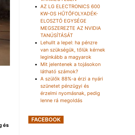
AZ LG ELECTRONICS 600
KW-OS HŰTŐFOLYADÉK-
ELOSZTÓ EGYSÉGE
MEGSZEREZTE AZ NVIDIA
TANÚSÍTÁSÁT
Lehullt a lepel: ha pénzre
van szükségük, tőlük kérnek
leginkább a magyarok
Mit jelentenek a tojásokon
látható számok?
A szülők 88%-a érzi a nyári
szünetet pénzügyi és
érzelmi nyomásnak, pedig
lenne rá megoldás
FACEBOOK
g és