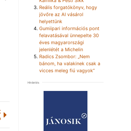
Kamilka & Pesti Sikk
Reális forgatókönyv, hogy
jövőre az AI vásárol
helyettünk
Gumiipari információs pont
felavatásával ünnepelte 30
éves magyarországi
jelenlétét a Michelin
Radics Zsombor: „Nem
bánom, ha valakinek csak a
vicces meleg fiú vagyok”
Hirdetés
K
n