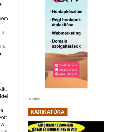
e
 nem
t a
dik
em
n
ik,
idei
Hirdetés
 a
KARIKATÚRA
volt
 a
olni