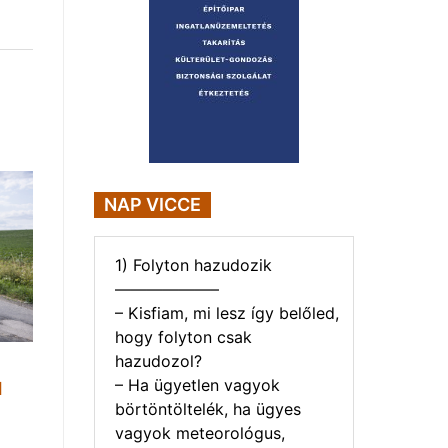
NAP VICCE
1) Folyton hazudozik
——————–
– Kisfiam, mi lesz így belőled,
hogy folyton csak
hazudozol?
– Ha ügyetlen vagyok
1
börtöntöltelék, ha ügyes
vagyok meteorológus,