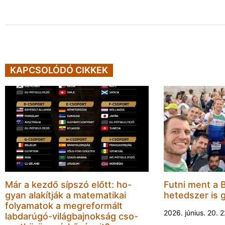
KAPCSOLÓDÓ CIKKEK
Már a kezdő sípszó előtt: ho-
Futni ment a 
gyan alakítják a matematikai
hetedszer is 
folyamatok a megreformált
2026. június. 20. 
labdarúgó-világbajnokság cso-