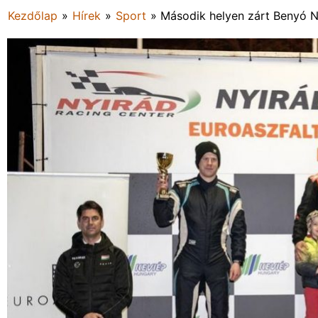
Kezdőlap
»
Hírek
»
Sport
»
Második helyen zárt Benyó 