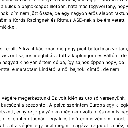
 a kulcs a bajnokságot illetően, hatalmas fegyvertény, hog
ajnoki cím nem jött össze, de egy nagyon erős alapot raktun
nöm a Korda Racingnek és Ritmus ASE-nek a belém vetett
mlékkel!
ikerült. A kvalifikációban még egy picit bátortalan voltam
t viszont sajnos meghibásodott a kuplungom és váltóm, de
 negyedik helyen értem célba, így sajnos éppen hogy, de
ttal elmaradtam Lindától a női bajnoki címtől, de nem
végére megérkeztünk! Ez volt idén az utolsó versenyünk,
búcsúzni a szezontól. A pálya szerintem Európa egyik leg
tetszett, ennyire jó pályán én még nem voltam és nem is na
m, szerintem tudnánk egy kicsit előrébb is végezni, most i
 hibát a végén, egy picit megint magával ragadott a hév,