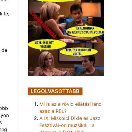
y
k le,
, de
LEGOLVASOTTABB
Mi is az a rövid ellátási lánc,
jobb
azaz a REL?
gyon
A IX. Miskolci Dixie és Jazz
s
Fesztivál-on muzsikál a
 meg