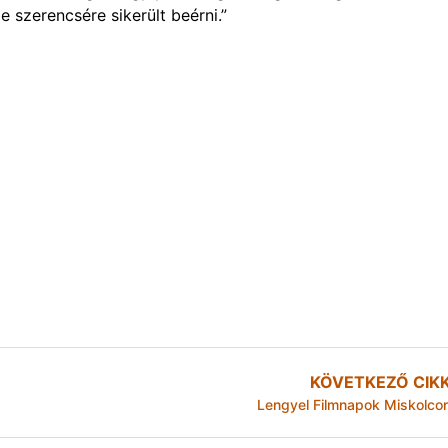
e szerencsére sikerült beérni.”
KÖVETKEZŐ CIK
Lengyel Filmnapok Miskolco