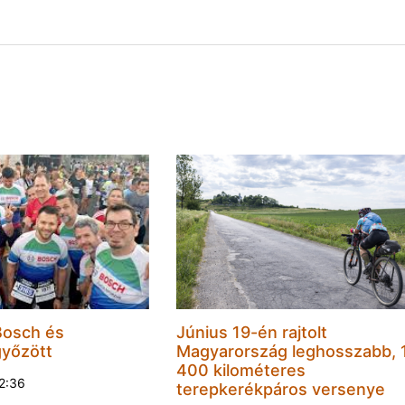
Bosch és
Június 19-én rajtolt
győzött
Magyarország leghosszabb, 
400 kilométeres
22:36
terepkerékpáros versenye