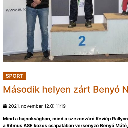
SPORT
Második helyen zárt Benyó 
2021. november 12.
11:19
Mind a bajnokságban, mind a szezonzáró Keviép Rallycr
a Ritmus ASE közös csapatában versenyző Benyó Máté, 