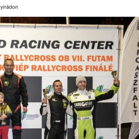
Nyirádon