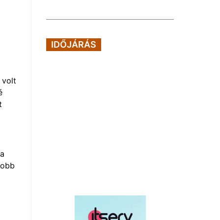
IDŐJÁRÁS
 volt
é
t
 a
jobb