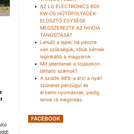
AZ LG ELECTRONICS 600
KW-OS HŰTŐFOLYADÉK-
ELOSZTÓ EGYSÉGE
MEGSZEREZTE AZ NVIDIA
TANÚSÍTÁSÁT
Lehullt a lepel: ha pénzre
van szükségük, tőlük kérnek
leginkább a magyarok
Mit jelentenek a tojásokon
látható számok?
A szülők 88%-a érzi a nyári
szünetet pénzügyi és
z
érzelmi nyomásnak, pedig
t
lenne rá megoldás
FACEBOOK
ító
edd!