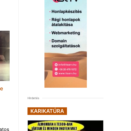
ie
Hirdetés
KARIKATÚRA
atos