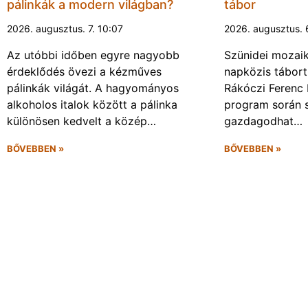
pálinkák a modern világban?
tábor
2026. augusztus. 7. 10:07
2026. augusztus. 
Az utóbbi időben egyre nagyobb
Szünidei mozai
érdeklődés övezi a kézműves
napközis tábort 
pálinkák világát. A hagyományos
Rákóczi Ferenc 
alkoholos italok között a pálinka
program során 
különösen kedvelt a közép…
gazdagodhat…
BŐVEBBEN »
BŐVEBBEN »