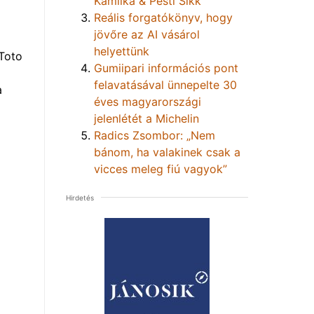
Kamilka & Pesti Sikk
Reális forgatókönyv, hogy
jövőre az AI vásárol
helyettünk
Toto
Gumiipari információs pont
felavatásával ünnepelte 30
a
éves magyarországi
jelenlétét a Michelin
Radics Zsombor: „Nem
bánom, ha valakinek csak a
vicces meleg fiú vagyok”
Hirdetés