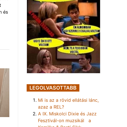
t
n és
LEGOLVASOTTABB
Mi is az a rövid ellátási lánc,
azaz a REL?
A IX. Miskolci Dixie és Jazz
Fesztivál-on muzsikál a