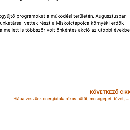
ékgyűjtő programokat a működési területén. Augusztusban
unkatársai vettek részt a Miskolctapolca környéki erdők
la mellett is többször volt önkéntes akció az utóbbi évekbe
KÖVETKEZŐ CIK
Hiába veszünk energiatakarékos hűtőt, mosógépet, tévét, ha pazarlóan használjuk