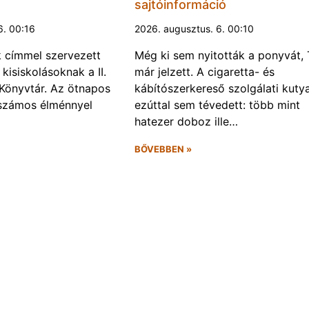
sajtóinformáció
6. 00:16
2026. augusztus. 6. 00:10
k címmel szervezett
Még ki sem nyitották a ponyvát, 
kisiskolásoknak a II.
már jelzett. A cigaretta- és
Könyvtár. Az ötnapos
kábítószerkereső szolgálati kuty
számos élménnyel
ezúttal sem tévedett: több mint
hatezer doboz ille…
BŐVEBBEN »