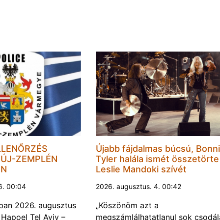
LLENŐRZÉS
Újabb fájdalmas búcsú, Bonn
ÚJ-ZEMPLÉN
Tyler halála ismét összetörte
EN
Leslie Mandoki szívét
6. 00:04
2026. augusztus. 4. 00:42
ban 2026. augusztus
„Köszönöm azt a
 Hapoel Tel Aviv –
megszámlálhatatlanul sok csodál