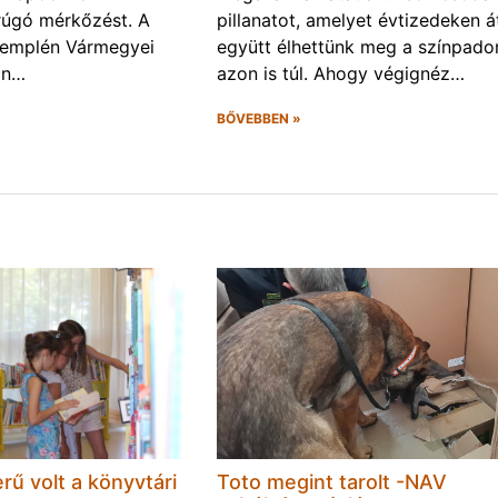
rúgó mérkőzést. A
pillanatot, amelyet évtizedeken á
Zemplén Vármegyei
együtt élhettünk meg a színpado
án…
azon is túl. Ahogy végignéz…
BŐVEBBEN »
rű volt a könyvtári
Toto megint tarolt -NAV