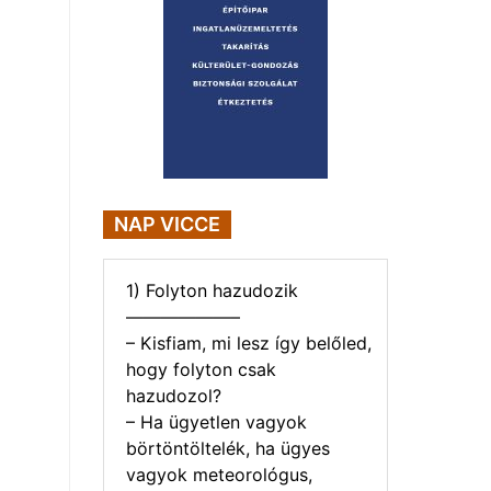
NAP VICCE
1) Folyton hazudozik
——————–
– Kisfiam, mi lesz így belőled,
hogy folyton csak
hazudozol?
– Ha ügyetlen vagyok
börtöntöltelék, ha ügyes
vagyok meteorológus,