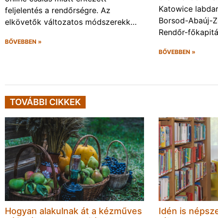
Katowice labda
feljelentés a rendőrségre. Az
Borsod-Abaúj-
elkövetők változatos módszerekk…
Rendőr-főkapit
BŐVEBBEN »
BŐVEBBEN »
TOVÁBBI CIKKEK
Hogyan alakulnak át a kézműves
Idén is népsze