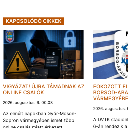
KAPCSOLÓDÓ CIKKEK
VIGYÁZAT! ÚJRA TÁMADNAK AZ
FOKOZOTT E
ONLINE CSALÓK
BORSOD-ABA
VÁRMEGYÉB
2026. augusztus. 6. 00:08
2026. augusztus. 
Az elmúlt napokban Győr-Moson-
A DVTK stadion
Sopron vármegyében ismét több
6-án rendezik a
online csalás miatt érkezett