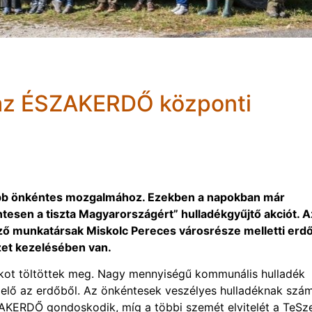
az ÉSZAKERDŐ központi
obb önkéntes mozgalmához. Ezekben a napokban már
ntesen a tiszta Magyarországért” hulladékgyűjtő akciót. A
ő munkatársak Miskolc Pereces városrésze melletti erdő
szet kezelésében van.
kot töltöttek meg. Nagy mennyiségű kommunális hulladék
 elő az erdőből. Az önkéntesek veszélyes hulladéknak szám
ÉSZAKERDŐ gondoskodik, míg a többi szemét elvitelét a TeSz