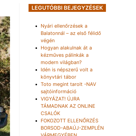
LEGUTÓBBI BEJEGYZÉSEK
Nyári ellenőrzések a
Balatonnál – az első félidő
végén
Hogyan alakulnak át a
kézműves pálinkák a
modern világban?
Idén is népszerű volt a
könyvtári tábor
Toto megint tarolt -NAV
sajtóinformáció
VIGYÁZAT! ÚJRA
TÁMADNAK AZ ONLINE
CSALÓK
FOKOZOTT ELLENŐRZÉS
BORSOD-ABAÚJ-ZEMPLÉN
VÁRMEGYÉBEN