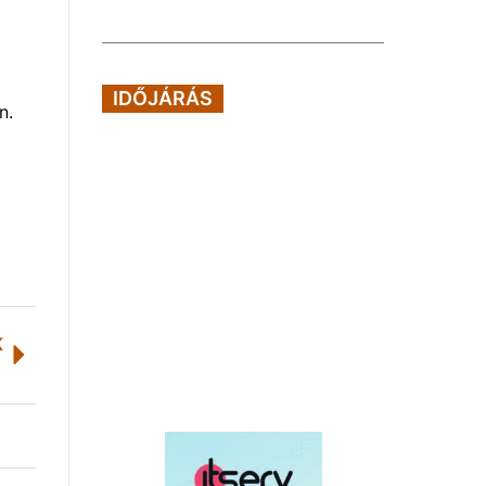
IDŐJÁRÁS
n.
K