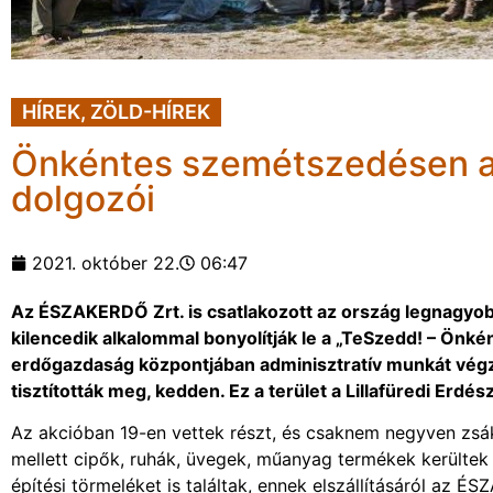
HÍREK
,
ZÖLD-HÍREK
Önkéntes szemétszedésen 
dolgozói
2021. október 22.
06:47
Az ÉSZAKERDŐ Zrt. is csatlakozott az ország legnagy
kilencedik alkalommal bonyolítják le a „TeSzedd! – Önké
erdőgazdaság központjában adminisztratív munkát végz
tisztították meg, kedden. Ez a terület a Lillafüredi Erdé
Az akcióban 19-en vettek részt, és csaknem negyven zsá
mellett cipők, ruhák, üvegek, műanyag termékek kerültek
építési törmeléket is találtak, ennek elszállításáról az 