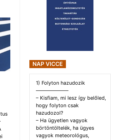
NAP VICCE
1) Folyton hazudozik
——————–
– Kisfiam, mi lesz így belőled,
hogy folyton csak
hazudozol?
tus
– Ha ügyetlen vagyok
–
börtöntöltelék, ha ügyes
A
vagyok meteorológus,
i