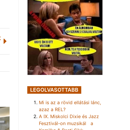
K
lmet
LEGOLVASOTTABB
Mi is az a rövid ellátási lánc,
azaz a REL?
A IX. Miskolci Dixie és Jazz
Fesztivál-on muzsikál a