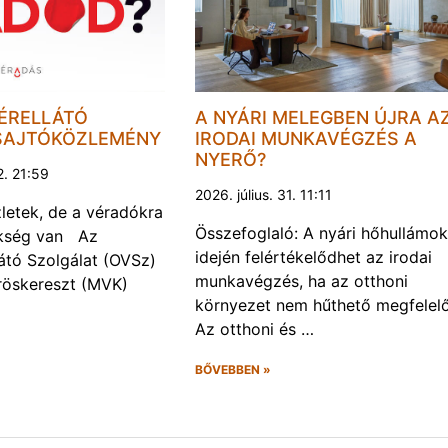
ÉRELLÁTÓ
A NYÁRI MELEGBEN ÚJRA A
SAJTÓKÖZLEMÉNY
IRODAI MUNKAVÉGZÉS A
NYERŐ?
2. 21:59
2026. július. 31. 11:11
letek, de a véradókra
Összefoglaló: A nyári hőhullámok
ükség van Az
idején felértékelődhet az irodai
átó Szolgálat (OVSz)
munkavégzés, ha az otthoni
röskereszt (MVK)
környezet nem hűthető megfelel
Az otthoni és …
BŐVEBBEN »