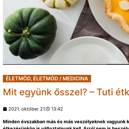
ÉLETMÓD
,
ÉLETMÓD / MEDICINA
Mit együnk ősszel? – Tuti ét
2021. október 21.
13:42
Minden évszakban más és más veszélyeknek vagyunk ki
étkezésünkön is változtatnunk kell. Arról nem is beszé