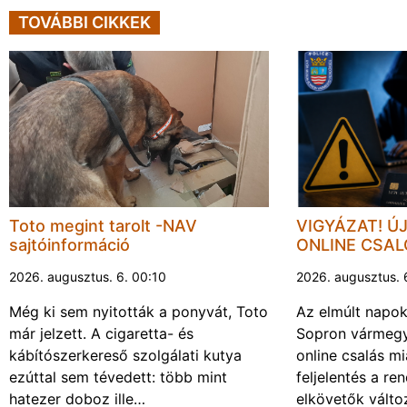
TOVÁBBI CIKKEK
Toto megint tarolt -NAV
VIGYÁZAT! Ú
sajtóinformáció
ONLINE CSA
2026. augusztus. 6. 00:10
2026. augusztus. 
Még ki sem nyitották a ponyvát, Toto
Az elmúlt napo
már jelzett. A cigaretta- és
Sopron vármegy
kábítószerkereső szolgálati kutya
online csalás mi
ezúttal sem tévedett: több mint
feljelentés a re
hatezer doboz ille…
elkövetők vált