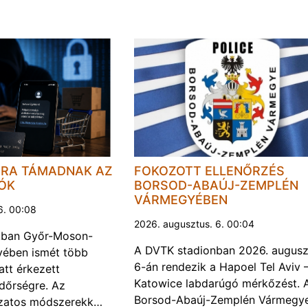
JRA TÁMADNAK AZ
FOKOZOTT ELLENŐRZÉS
LÓK
BORSOD-ABAÚJ-ZEMPLÉN
VÁRMEGYÉBEN
6. 00:08
2026. augusztus. 6. 00:04
kban Győr-Moson-
A DVTK stadionban 2026. augusz
ében ismét több
6-án rendezik a Hapoel Tel Aviv 
att érkezett
Katowice labdarúgó mérkőzést. 
ndőrségre. Az
Borsod-Abaúj-Zemplén Vármegye
ozatos módszerekk…