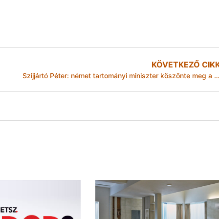
KÖVETKEZŐ CIK
Szijjártó Péter: német tartományi miniszter köszönte meg a magyar határvéde