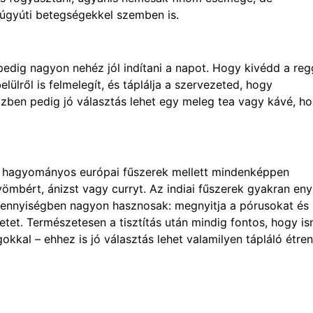
húgyúti betegségekkel szemben is.
pedig nagyon nehéz jól indítani a napot. Hogy kivédd a reg
ülről is felmelegít, és táplálja a szervezeted, hogy
zben pedig jó választás lehet egy meleg tea vagy kávé, h
 a hagyományos európai fűszerek mellett mindenképpen
gyömbért, ánizst vagy curryt. Az indiai fűszerek gyakran en
 mennyiségben nagyon hasznosak: megnyitja a pórusokat és
ezetet. Természetesen a tisztítás után mindig fontos, hogy i
okkal – ehhez is jó választás lehet valamilyen tápláló étre