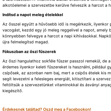
alkotóelemei a szervezetbe kerülve felveszik a harcot a 
Indítsd a napot meleg ételekkel
Az ősszel együtt a hűvösebb idő is megérkezik, ilyenkor 
vacogást, kezdd egy jó meleg reggelivel a napot, amely bel
könnyebben felvegye a harcot a napi kihívásokkal. Napkö
újra felmelegítsd magad.
Fókuszban az őszi fűszerek
Az őszi hangulathoz sokféle fűszer passzol remekül, de
érdemes ilyenkor keleti fűszereket is használni, például 
csípősek, az azonban nem baj, mert a csípős ételek kis
segít levezetni a felesleges energiát, kitisztítani a szerv
feltöltsük a szervezetünket vitaminokkal és ásványi anyag
kiegészítő.
Érdekesnek találtad? Oszd meg a Facebookon!