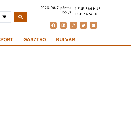
2026. 08. 7. péntek
1 EUR 364 HUF
Ibolya
1 GBP 424 HUF
SPORT
GASZTRO
BULVÁR