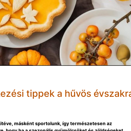
kezési tippek a hűvös évszakr
téve, másként sportolunk, így természetesen az
lve, hogy ha a szezonális gyümölcsöket és zöldségeket