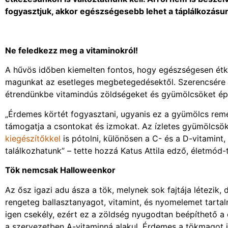
fogyasztjuk, akkor egészségesebb lehet a táplálkozásunk
Ne feledkezz meg a vitaminokról!
A hűvös időben kiemelten fontos, hogy egészségesen étk
magunkat az esetleges megbetegedésektől. Szerencsére az
étrendünkbe vitamindús zöldségeket és gyümölcsöket ép
„Érdemes körtét fogyasztani, ugyanis ez a gyümölcs remek 
támogatja a csontokat és izmokat. Az ízletes gyümölcsö
kiegészítőkkel
is pótolni, különösen a C- és a D-vitamint
találkozhatunk” – tette hozzá Katus Attila edző, életmód
Tök nemcsak Halloweenkor
Az ősz igazi adu ásza a tök, melynek sok fajtája létezik,
rengeteg ballasztanyagot, vitamint, és nyomelemet tartal
igen csekély, ezért ez a zöldség nyugodtan beépíthető a d
a szervezetben A-vitaminná alakul. Érdemes a tökmagot 