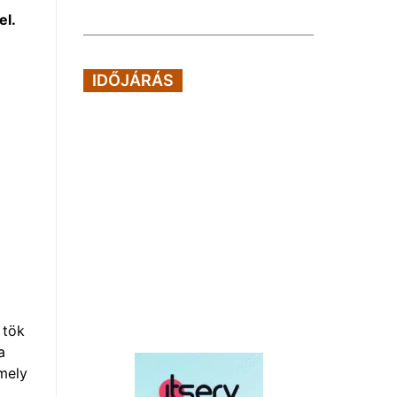
el.
IDŐJÁRÁS
 tök
a
 mely