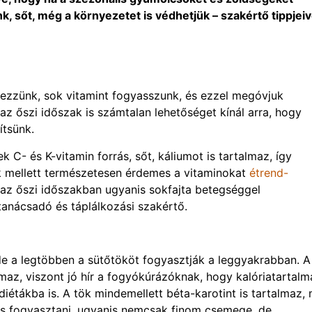
, sőt, még a környezetet is védhetjük – szakértő tippjeiv
ezzünk, sok vitamint fogyasszunk, és ezzel megóvjuk
 őszi időszak is számtalan lehetőséget kínál arra, hogy
ítsünk.
C- és K-vitamin forrás, sőt, káliumot is tartalmaz, így
k mellett természetesen érdemes a vitaminokat
étrend-
, az őszi időszakban ugyanis sokfajta betegséggel
-tanácsadó és táplálkozási szakértő.
 de a legtöbben a sütőtököt fogyasztják a leggyakrabban. A
maz, viszont jó hír a fogyókúrázóknak, hogy kalóriatartalm
iétákba is. A tök mindemellett béta-karotint is tartalmaz,
is fogyasztani, ugyanis nemcsak finom csemege, de