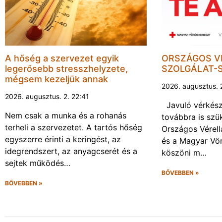
A hőség a szervezet egyik
ORSZÁGOS V
legerősebb stresszhelyzete,
SZOLGÁLAT-
mégsem kezeljük annak
2026. augusztus. 
2026. augusztus. 2. 22:41
Javuló vérkész
Nem csak a munka és a rohanás
továbbra is sz
terheli a szervezetet. A tartós hőség
Országos Vérell
egyszerre érinti a keringést, az
és a Magyar Vö
idegrendszert, az anyagcserét és a
köszöni m…
sejtek működés…
BŐVEBBEN »
BŐVEBBEN »