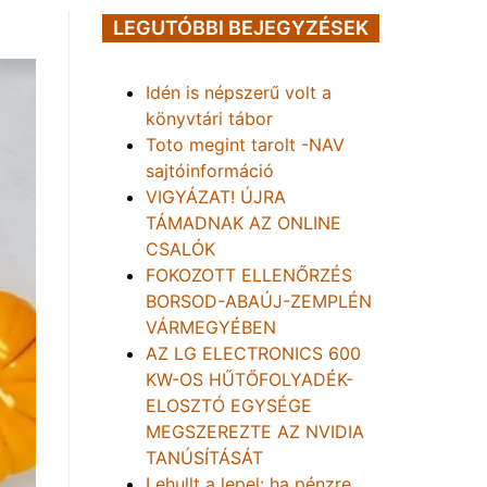
LEGUTÓBBI BEJEGYZÉSEK
Idén is népszerű volt a
könyvtári tábor
Toto megint tarolt -NAV
sajtóinformáció
VIGYÁZAT! ÚJRA
TÁMADNAK AZ ONLINE
CSALÓK
FOKOZOTT ELLENŐRZÉS
BORSOD-ABAÚJ-ZEMPLÉN
VÁRMEGYÉBEN
AZ LG ELECTRONICS 600
KW-OS HŰTŐFOLYADÉK-
ELOSZTÓ EGYSÉGE
MEGSZEREZTE AZ NVIDIA
TANÚSÍTÁSÁT
Lehullt a lepel: ha pénzre