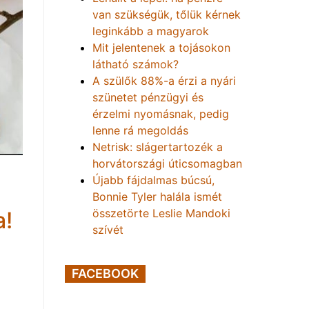
van szükségük, tőlük kérnek
leginkább a magyarok
Mit jelentenek a tojásokon
látható számok?
A szülők 88%-a érzi a nyári
szünetet pénzügyi és
érzelmi nyomásnak, pedig
lenne rá megoldás
Netrisk: slágertartozék a
horvátországi úticsomagban
Újabb fájdalmas búcsú,
Bonnie Tyler halála ismét
összetörte Leslie Mandoki
a!
szívét
FACEBOOK