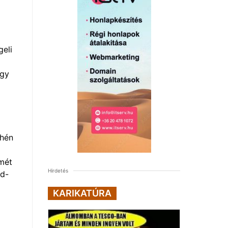
geli
ogy
yhén
smét
Hirdetés
nd-
KARIKATÚRA