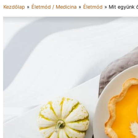
Kezdőlap
»
Életmód / Medicina
»
Életmód
»
Mit együnk ő