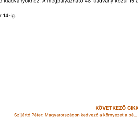
sztő kiadványokhoz. A megpályázható 48 kiadvány közül 15 
 14-ig.
KÖVETKEZŐ CIK
Szijjártó Péter: Magyarországon kedvező a környezet a pénzügyi technológiai cégek növekedéséhez