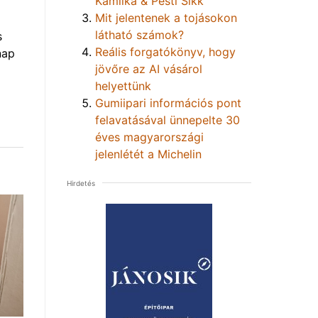
Kamilka & Pesti Sikk
Mit jelentenek a tojásokon
látható számok?
s
Reális forgatókönyv, hogy
nap
jövőre az AI vásárol
helyettünk
Gumiipari információs pont
felavatásával ünnepelte 30
éves magyarországi
jelenlétét a Michelin
Hirdetés