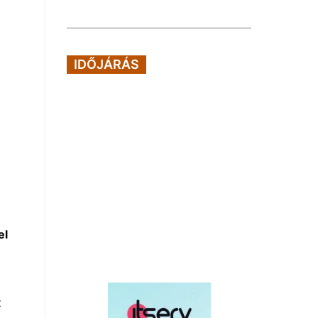
IDŐJÁRÁS
el
z