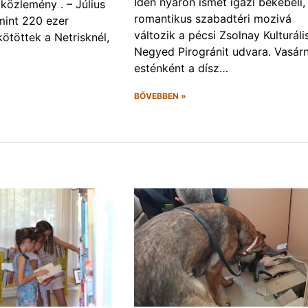
Idén nyáron ismét igazi békebeli,
óközlemény . – Július
romantikus szabadtéri mozivá
mint 220 ezer
változik a pécsi Zsolnay Kulturáli
kötöttek a Netrisknél,
Negyed Pirogránit udvara. Vasár
esténként a dísz…
BŐVEBBEN »