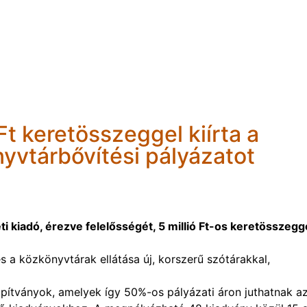
Ft keretösszeggel kiírta a
yvtárbővítési pályázatot
 kiadó, érezve felelősségét, 5 millió Ft-os keretösszegg
és a közkönyvtárak ellátása új, korszerű szótárakkal,
pítványok, amelyek így 50%-os pályázati áron juthatnak a