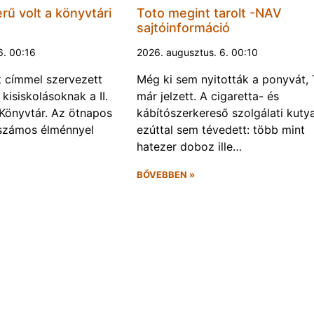
rű volt a könyvtári
Toto megint tarolt -NAV
sajtóinformáció
6. 00:16
2026. augusztus. 6. 00:10
k címmel szervezett
Még ki sem nyitották a ponyvát, 
kisiskolásoknak a II.
már jelzett. A cigaretta- és
Könyvtár. Az ötnapos
kábítószerkereső szolgálati kuty
számos élménnyel
ezúttal sem tévedett: több mint
hatezer doboz ille…
BŐVEBBEN »