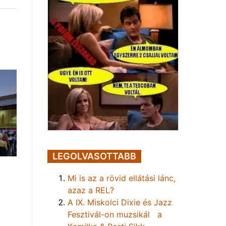
LEGOLVASOTTABB
Mi is az a rövid ellátási lánc,
azaz a REL?
A IX. Miskolci Dixie és Jazz
Fesztivál-on muzsikál a