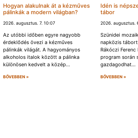
Hogyan alakulnak át a kézműves
Idén is népsze
pálinkák a modern világban?
tábor
2026. augusztus. 7. 10:07
2026. augusztus. 
Az utóbbi időben egyre nagyobb
Szünidei mozai
érdeklődés övezi a kézműves
napközis tábort 
pálinkák világát. A hagyományos
Rákóczi Ferenc 
alkoholos italok között a pálinka
program során 
különösen kedvelt a közép…
gazdagodhat…
BŐVEBBEN »
BŐVEBBEN »