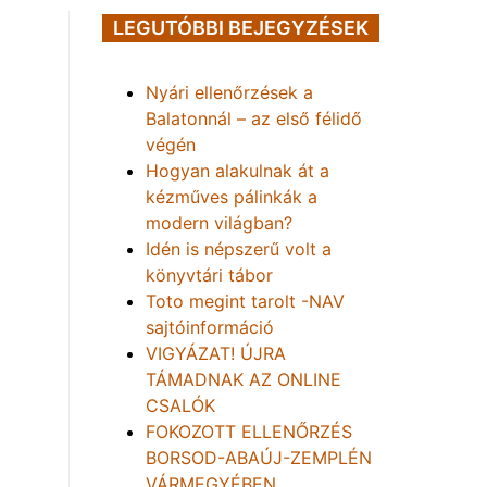
LEGUTÓBBI BEJEGYZÉSEK
Nyári ellenőrzések a
Balatonnál – az első félidő
végén
Hogyan alakulnak át a
kézműves pálinkák a
modern világban?
Idén is népszerű volt a
könyvtári tábor
Toto megint tarolt -NAV
sajtóinformáció
VIGYÁZAT! ÚJRA
TÁMADNAK AZ ONLINE
CSALÓK
FOKOZOTT ELLENŐRZÉS
BORSOD-ABAÚJ-ZEMPLÉN
VÁRMEGYÉBEN