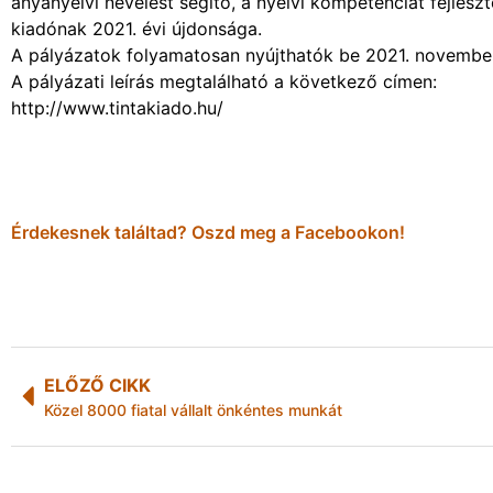
anyanyelvi nevelést segítő, a nyelvi kompetenciát fejle
kiadónak 2021. évi újdonsága.
A pályázatok folyamatosan nyújthatók be 2021. november
A pályázati leírás megtalálható a következő címen:
http://www.tintakiado.hu/
Érdekesnek találtad? Oszd meg a Facebookon!
ELŐZŐ CIKK
Közel 8000 fiatal vállalt önkéntes munkát