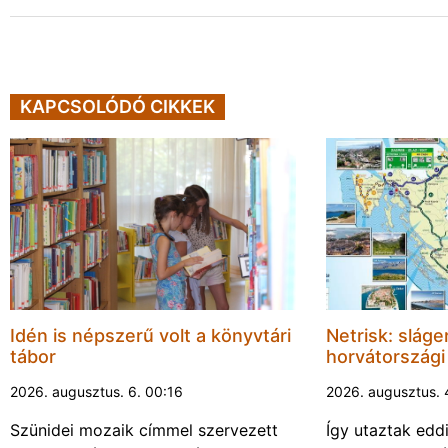
KAPCSOLÓDÓ CIKKEK
Idén is népszerű volt a könyvtári
Netrisk: sláge
tábor
horvátország
2026. augusztus. 6. 00:16
2026. augusztus. 
Szünidei mozaik címmel szervezett
Így utaztak ed