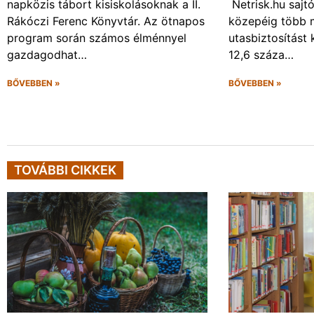
napközis tábort kisiskolásoknak a II.
Netrisk.hu sajt
Rákóczi Ferenc Könyvtár. Az ötnapos
közepéig több 
program során számos élménnyel
utasbiztosítást 
gazdagodhat…
12,6 száza…
BŐVEBBEN »
BŐVEBBEN »
TOVÁBBI CIKKEK