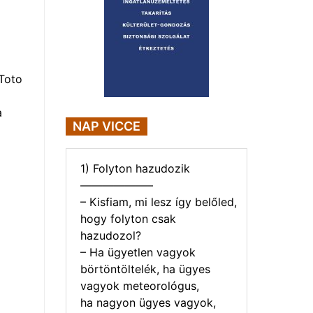
Toto
a
NAP VICCE
1) Folyton hazudozik
——————–
– Kisfiam, mi lesz így belőled,
hogy folyton csak
hazudozol?
– Ha ügyetlen vagyok
börtöntöltelék, ha ügyes
vagyok meteorológus,
ha nagyon ügyes vagyok,