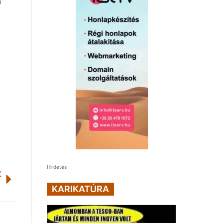
a
Hirdetés
K
KARIKATÚRA