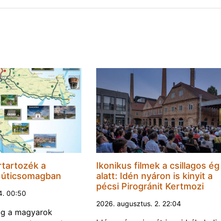
rtartozék a
Ikonikus filmek a csillagos ég
i úticsomagban
alatt: Idén nyáron is kinyit a
pécsi Pirogránit Kertmozi
4. 00:50
2026. augusztus. 2. 22:04
dig a magyarok