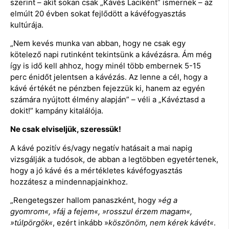
szerint – akit sokan csak „Kávés Laciként” ismernek – az
elmúlt 20 évben sokat fejlődött a kávéfogyasztás
kultúrája.
„Nem kevés munka van abban, hogy ne csak egy
kötelező napi rutinként tekintsünk a kávézásra. Ám még
így is idő kell ahhoz, hogy minél több embernek 5-15
perc énidőt jelentsen a kávézás. Az lenne a cél, hogy a
kávé értékét ne pénzben fejezzük ki, hanem az egyén
számára nyújtott élmény alapján” – véli a „Kávéztasd a
dokit!” kampány kitalálója.
Ne csak elviseljük, szeressük!
A kávé pozitív és/vagy negatív hatásait a mai napig
vizsgálják a tudósok, de abban a legtöbben egyetértenek,
hogy a jó kávé és a mértékletes kávéfogyasztás
hozzátesz a mindennapjainkhoz.
„Rengetegszer hallom panaszként, hogy »
ég a
gyomrom«, »fáj a fejem«, »rosszul érzem magam«,
»túlpörgök«
, ezért inkább »
köszönöm, nem kérek kávét«
.