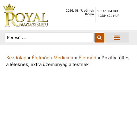
2026. 08. 7. péntek
1 EUR 364 HUF
Ibolya
1 GBP 424 HUF
Kezdőlap
»
Életmód / Medicina
»
Életmód
»
Pozitív töltés
a léleknek, extra üzemanyag a testnek