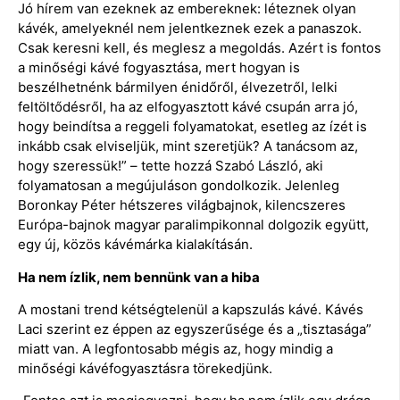
Jó hírem van ezeknek az embereknek: léteznek olyan
kávék, amelyeknél nem jelentkeznek ezek a panaszok.
Csak keresni kell, és meglesz a megoldás. Azért is fontos
a minőségi kávé fogyasztása, mert hogyan is
beszélhetnénk bármilyen énidőről, élvezetről, lelki
feltöltődésről, ha az elfogyasztott kávé csupán arra jó,
hogy beindítsa a reggeli folyamatokat, esetleg az ízét is
inkább csak elviseljük, mint szeretjük? A tanácsom az,
hogy szeressük!” – tette hozzá Szabó László, aki
folyamatosan a megújuláson gondolkozik. Jelenleg
Boronkay Péter hétszeres világbajnok, kilencszeres
Európa-bajnok magyar paralimpikonnal dolgozik együtt,
egy új, közös kávémárka kialakításán.
Ha nem ízlik, nem bennünk van a hiba
A mostani trend kétségtelenül a kapszulás kávé. Kávés
Laci szerint ez éppen az egyszerűsége és a „tisztasága”
miatt van. A legfontosabb mégis az, hogy mindig a
minőségi kávéfogyasztásra törekedjünk.