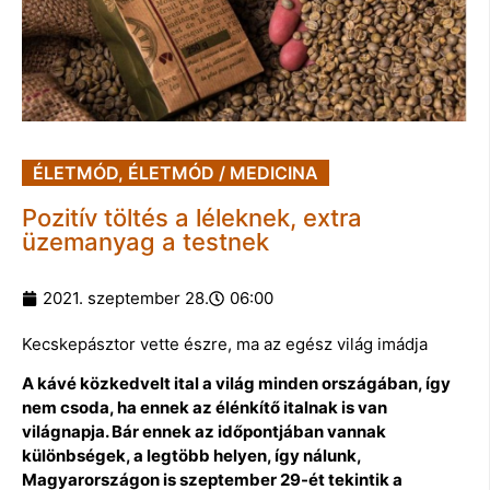
ÉLETMÓD
,
ÉLETMÓD / MEDICINA
Pozitív töltés a léleknek, extra
üzemanyag a testnek
2021. szeptember 28.
06:00
Kecskepásztor vette észre, ma az egész világ imádja
A kávé közkedvelt ital a világ minden országában, így
nem csoda, ha ennek az élénkítő italnak is van
világnapja. Bár ennek az időpontjában vannak
különbségek, a legtöbb helyen, így nálunk,
Magyarországon is szeptember 29-ét tekintik a