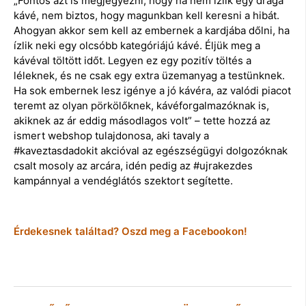
„Fontos azt is megjegyezni, hogy ha nem ízlik egy drága
kávé, nem biztos, hogy magunkban kell keresni a hibát.
Ahogyan akkor sem kell az embernek a kardjába dőlni, ha
ízlik neki egy olcsóbb kategóriájú kávé. Éljük meg a
kávéval töltött időt. Legyen ez egy pozitív töltés a
léleknek, és ne csak egy extra üzemanyag a testünknek.
Ha sok embernek lesz igénye a jó kávéra, az valódi piacot
teremt az olyan pörkölőknek, kávéforgalmazóknak is,
akiknek az ár eddig másodlagos volt” – tette hozzá az
ismert webshop tulajdonosa, aki tavaly a
#kaveztasdadokit akcióval az egészségügyi dolgozóknak
csalt mosoly az arcára, idén pedig az #ujrakezdes
kampánnyal a vendéglátós szektort segítette.
Érdekesnek találtad? Oszd meg a Facebookon!