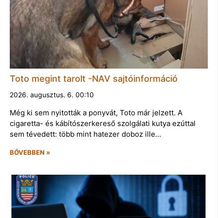
Toto megint tarolt -NAV sajtóinformáció
2026. augusztus. 6. 00:10
Még ki sem nyitották a ponyvát, Toto már jelzett. A
cigaretta- és kábítószerkereső szolgálati kutya ezúttal
sem tévedett: több mint hatezer doboz ille…
BŐVEBBEN »