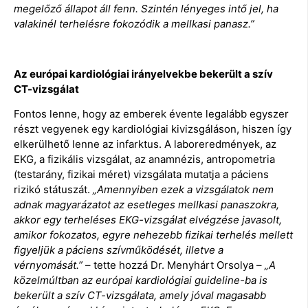
megelőző állapot áll fenn. Szintén lényeges intő jel, ha
valakinél terhelésre fokozódik a mellkasi panasz.”
Az európai kardiológiai irányelvekbe bekerült a szív
CT-vizsgálat
Fontos lenne, hogy az emberek évente legalább egyszer
részt vegyenek egy kardiológiai kivizsgáláson, hiszen így
elkerülhető lenne az infarktus. A laboreredmények, az
EKG, a fizikális vizsgálat, az anamnézis, antropometria
(testarány, fizikai méret) vizsgálata mutatja a páciens
rizikó státuszát.
„Amennyiben ezek a vizsgálatok nem
adnak magyarázatot az esetleges mellkasi panaszokra,
akkor egy terheléses EKG-vizsgálat elvégzése javasolt,
amikor fokozatos, egyre nehezebb fizikai terhelés mellett
figyeljük a páciens szívműködését, illetve a
vérnyomását.”
– tette hozzá Dr. Menyhárt Orsolya –
„A
közelmúltban az európai kardiológiai guideline-ba is
bekerült a szív CT-vizsgálata, amely jóval magasabb