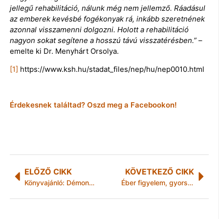
jellegű rehabilitáció, nálunk még nem jellemző. Ráadásul
az emberek kevésbé fogékonyak rá, inkább szeretnének
azonnal visszamenni dolgozni. Holott a rehabilitáció
nagyon sokat segítene a hosszú távú visszatérésben.”
–
emelte ki Dr. Menyhárt Orsolya.
[1]
https://www.ksh.hu/stadat_files/nep/hu/nep0010.html
Érdekesnek találtad? Oszd meg a Facebookon!
ELŐZŐ CIKK
KÖVETKEZŐ CIKK
Könyvajánló: Démonok és varázslények uralják a pszichológusnő új regényét
Éber figyelem, gyors segítség