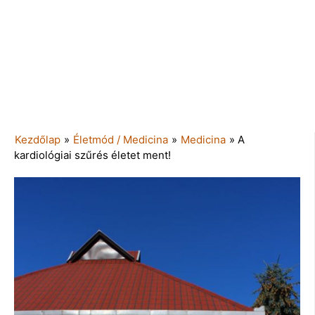
Kezdőlap
»
Életmód / Medicina
»
Medicina
»
A
kardiológiai szűrés életet ment!