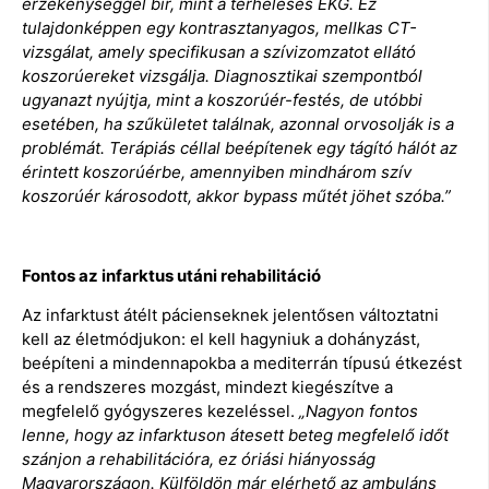
érzékenységgel bír, mint a terheléses EKG. Ez
tulajdonképpen egy kontrasztanyagos, mellkas CT-
vizsgálat, amely specifikusan a szívizomzatot ellátó
koszorúereket vizsgálja. Diagnosztikai szempontból
ugyanazt nyújtja, mint a koszorúér-festés, de utóbbi
esetében, ha szűkületet találnak, azonnal orvosolják is a
problémát. Terápiás céllal beépítenek egy tágító hálót az
érintett koszorúérbe, amennyiben mindhárom szív
koszorúér károsodott, akkor bypass műtét jöhet szóba.”
Fontos az infarktus utáni rehabilitáció
Az infarktust átélt pácienseknek jelentősen változtatni
kell az életmódjukon: el kell hagyniuk a dohányzást,
beépíteni a mindennapokba a mediterrán típusú étkezést
és a rendszeres mozgást, mindezt kiegészítve a
megfelelő gyógyszeres kezeléssel.
„Nagyon fontos
lenne, hogy az infarktuson átesett beteg megfelelő időt
szánjon a rehabilitációra, ez óriási hiányosság
Magyarországon. Külföldön már elérhető az ambuláns