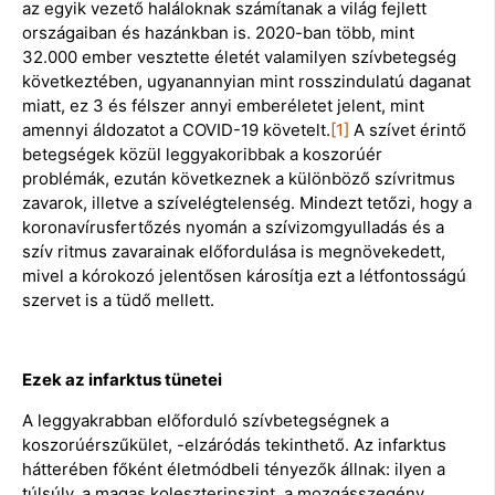
az egyik vezető haláloknak számítanak a világ fejlett
országaiban és hazánkban is. 2020-ban több, mint
32.000 ember vesztette életét valamilyen szívbetegség
következtében, ugyanannyian mint rosszindulatú daganat
miatt, ez 3 és félszer annyi emberéletet jelent, mint
amennyi áldozatot a COVID-19 követelt.
[1]
A szívet érintő
betegségek közül leggyakoribbak a koszorúér
problémák, ezután következnek a különböző szívritmus
zavarok, illetve a szívelégtelenség. Mindezt tetőzi, hogy a
koronavírusfertőzés nyomán a szívizomgyulladás és a
szív ritmus zavarainak előfordulása is megnövekedett,
mivel a kórokozó jelentősen károsítja ezt a létfontosságú
szervet is a tüdő mellett.
Ezek az infarktus tünetei
A leggyakrabban előforduló szívbetegségnek a
koszorúérszűkület, -elzáródás tekinthető. Az infarktus
hátterében főként életmódbeli tényezők állnak: ilyen a
túlsúly, a magas koleszterinszint, a mozgásszegény