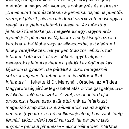
életmód, a magas vérnyomás, a dohányzás és a stressz.
„De emellett természetesen a genetikai hajlam is jelentős
szerepet játszik, hiszen mindenki szervezete máshogyan
reagál a helytelen életmód hatásaira. Az infarktus
jellemző tünetekkel jár, megjelenik egy nagyon erős
nyomó jellegű mellkasi fájdalom, amely kisugározhat a
karokba, a bal lábba vagy az állkapocsba, ezt kísérheti
hideg verejtékezés, hányinger. Sokszor reflux is tud
infarktust utánozni, illetve nőknél egyéb atípusos
panaszok is jelentkezhetnek, például az égő mellkasi
fájdalom is gyakori. De például a cukorbetegeknél
sokszor teljesen tünetmentesen is előfordulhat
infarktus.”
– fejtette ki Dr. Menyhárt Orsolya, az Affidea
Magyarország járóbeteg-szakellátás orvosigazgatója.
„Ha
valaki hasonló panaszokat észlel, azonnal forduljon
orvoshoz, hiszen ezek a tünetek már az infarktust
megelőző állapotban is érzékelhetők. Ha az angina
pectoris (nyomó, szorító mellkasfájdalom) hosszabb ideig
fennáll, akkor infarktusról van szó, ha pár perc alatt
enyhül – például pihenésre – akkor vélhetően infarktus