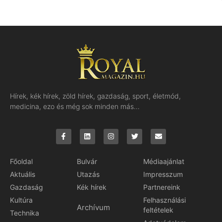
Hírek, kék hírek, zöld hírek, gazdaság, sport, életmód,
medicina, ezo és még sok minden más…
Főoldal
Bulvár
Médiaajánlat
Aktuális
Utazás
Impresszum
Gazdaság
Kék hírek
Partnereink
Kultúra
Felhasználási
Archívum
feltételek
Technika