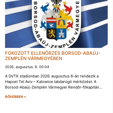
FOKOZOTT ELLENŐRZÉS BORSOD-ABAÚJ-
ZEMPLÉN VÁRMEGYÉBEN
2026. augusztus. 6. 00:04
A DVTK stadionban 2026. augusztus 6-án rendezik a
Hapoel Tel Aviv – Katowice labdarúgó mérkőzést. A
Borsod-Abaúj-Zemplén Vármegyei Rendőr-főkapitán…
BŐVEBBEN »