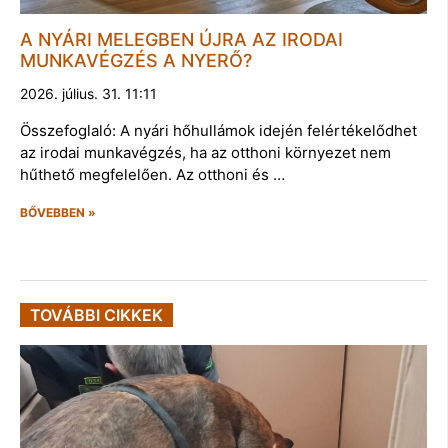
A NYÁRI MELEGBEN ÚJRA AZ IRODAI
MUNKAVÉGZÉS A NYERŐ?
2026. július. 31. 11:11
Összefoglaló: A nyári hőhullámok idején felértékelődhet
az irodai munkavégzés, ha az otthoni környezet nem
hűthető megfelelően. Az otthoni és …
BŐVEBBEN »
TOVÁBBI CIKKEK