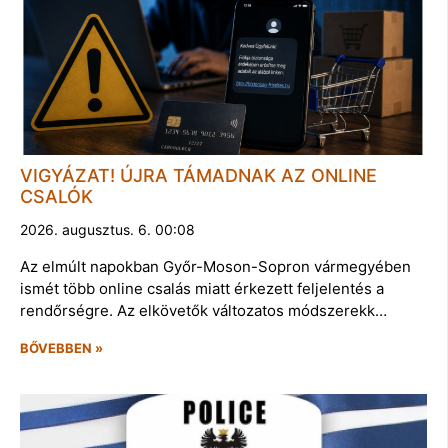
VIGYÁZAT! ÚJRA TÁMADNAK AZ ONLINE
CSALÓK
2026. augusztus. 6. 00:08
Az elmúlt napokban Győr-Moson-Sopron vármegyében
ismét több online csalás miatt érkezett feljelentés a
rendőrségre. Az elkövetők változatos módszerekk…
BŐVEBBEN »