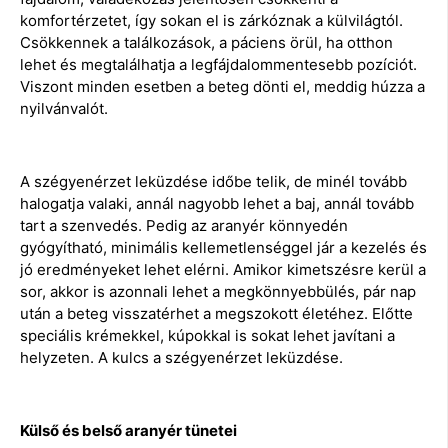
komfortérzetet, így sokan el is zárkóznak a külvilágtól.
Csökkennek a találkozások, a páciens örül, ha otthon
lehet és megtalálhatja a legfájdalommentesebb pozíciót.
Viszont minden esetben a beteg dönti el, meddig húzza a
nyilvánvalót.
A szégyenérzet leküzdése időbe telik, de minél tovább
halogatja valaki, annál nagyobb lehet a baj, annál tovább
tart a szenvedés. Pedig az aranyér könnyedén
gyógyítható, minimális kellemetlenséggel jár a kezelés és
jó eredményeket lehet elérni. Amikor kimetszésre kerül a
sor, akkor is azonnali lehet a megkönnyebbülés, pár nap
után a beteg visszatérhet a megszokott életéhez. Előtte
speciális krémekkel, kúpokkal is sokat lehet javítani a
helyzeten. A kulcs a szégyenérzet leküzdése.
Külső és belső aranyér tünetei