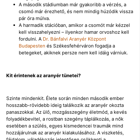
A második stádiumban már gyakoribb a vérzés, a
csomó már érezhető, és nem mindig húzódik vissza
pár óra múlva.
A harmadik stációban, amikor a csomót már kézzel
kell visszahelyezni – ilyenkor hamar orvoshoz kell
fordulni. A
Dr. Bánfalvi Aranyér Központ
Budapesten
és Székesfehérváron fogadja a
betegeket, akiknek persze nem kell idáig várniuk.
Kit érintenek az aranyér tünetei?
Szinte mindenkit. Élete során minden második ember
hosszabb-rövidebb ideig találkozik az aranyér okozta
panaszokkal. Az ülő, mozgásszegény életmód, a kevés
folyadékbevitel, a rostban szegény táplálkozás, a nők
esetében a szülés, egyes kismedencei traumák mind
hozzájárulnak az aranyér kialakulásához. A viszketés,
fájdalom, váladékozás jelentősen csökkenti a