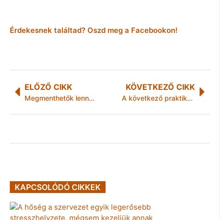
Érdekesnek találtad? Oszd meg a Facebookon!
ELŐZŐ CIKK
KÖVETKEZŐ CIKK
Megmenthetők lennének a kidobásra ítélt babakocsik
A következő praktikákkal tovább bírhatja a laptop egy töltéssel
KAPCSOLÓDÓ CIKKEK