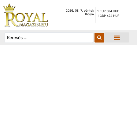
2026. 08. 7. péntek
1 EUR 364 HUF
Ibolya
1 GBP 424 HUF