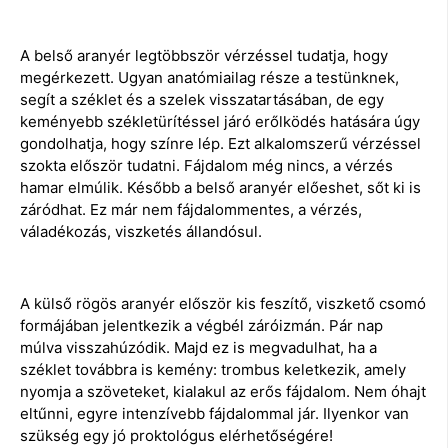
A belső aranyér legtöbbször vérzéssel tudatja, hogy
megérkezett. Ugyan anatómiailag része a testünknek,
segít a széklet és a szelek visszatartásában, de egy
keményebb székletürítéssel járó erőlködés hatására úgy
gondolhatja, hogy színre lép. Ezt alkalomszerű vérzéssel
szokta először tudatni. Fájdalom még nincs, a vérzés
hamar elmúlik. Később a belső aranyér előeshet, sőt ki is
záródhat. Ez már nem fájdalommentes, a vérzés,
váladékozás, viszketés állandósul.
A külső rögös aranyér először kis feszítő, viszkető csomó
formájában jelentkezik a végbél záróizmán. Pár nap
múlva visszahúzódik. Majd ez is megvadulhat, ha a
széklet továbbra is kemény: trombus keletkezik, amely
nyomja a szöveteket, kialakul az erős fájdalom. Nem óhajt
eltűnni, egyre intenzívebb fájdalommal jár. Ilyenkor van
szükség egy jó proktológus elérhetőségére!