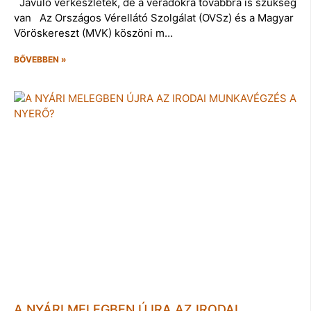
Javuló vérkészletek, de a véradókra továbbra is szükség
van Az Országos Vérellátó Szolgálat (OVSz) és a Magyar
Vöröskereszt (MVK) köszöni m…
BŐVEBBEN »
A NYÁRI MELEGBEN ÚJRA AZ IRODAI