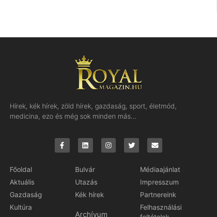
Hírek, kék hírek, zöld hírek, gazdaság, sport, életmód,
medicina, ezo és még sok minden más…
Főoldal
Bulvár
Médiaajánlat
Aktuális
Utazás
Impresszum
Gazdaság
Kék hírek
Partnereink
Kultúra
Felhasználási
Archívum
feltételek