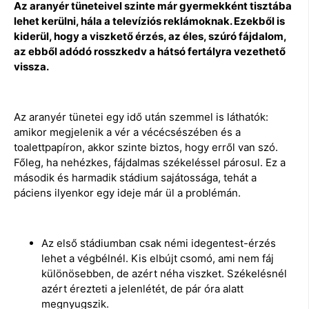
Az aranyér tüneteivel szinte már gyermekként tisztába
lehet kerülni, hála a televíziós reklámoknak. Ezekből is
kiderül, hogy a viszkető érzés, az éles, szúró fájdalom,
az ebből adódó rosszkedv a hátsó fertályra vezethető
vissza.
Az aranyér tünetei egy idő után szemmel is láthatók:
amikor megjelenik a vér a vécécsészében és a
toalettpapíron, akkor szinte biztos, hogy erről van szó.
Főleg, ha nehézkes, fájdalmas székeléssel párosul. Ez a
második és harmadik stádium sajátossága, tehát a
páciens ilyenkor egy ideje már ül a problémán.
Az első stádiumban csak némi idegentest-érzés
lehet a végbélnél. Kis elbújt csomó, ami nem fáj
különösebben, de azért néha viszket. Székelésnél
azért érezteti a jelenlétét, de pár óra alatt
megnyugszik.