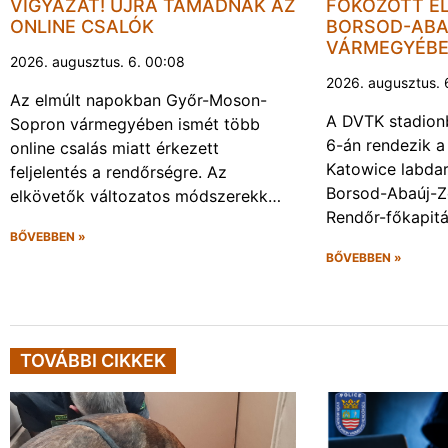
VIGYÁZAT! ÚJRA TÁMADNAK AZ
FOKOZOTT E
ONLINE CSALÓK
BORSOD-ABA
VÁRMEGYÉB
2026. augusztus. 6. 00:08
2026. augusztus. 
Az elmúlt napokban Győr-Moson-
A DVTK stadion
Sopron vármegyében ismét több
6-án rendezik a
online csalás miatt érkezett
Katowice labda
feljelentés a rendőrségre. Az
Borsod-Abaúj-
elkövetők változatos módszerekk…
Rendőr-főkapit
BŐVEBBEN »
BŐVEBBEN »
TOVÁBBI CIKKEK