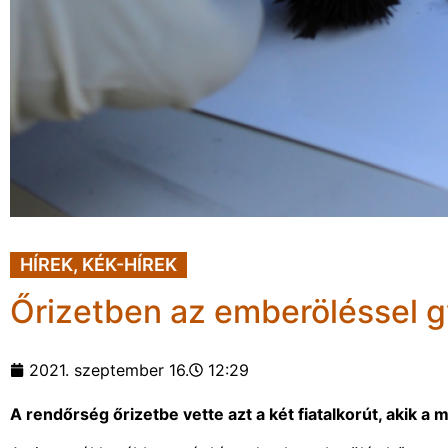
HÍREK
,
KÉK-HÍREK
Őrizetben az emberöléssel gy
2021. szeptember 16.
12:29
A rendőrség őrizetbe vette azt a két fiatalkorút, akik 