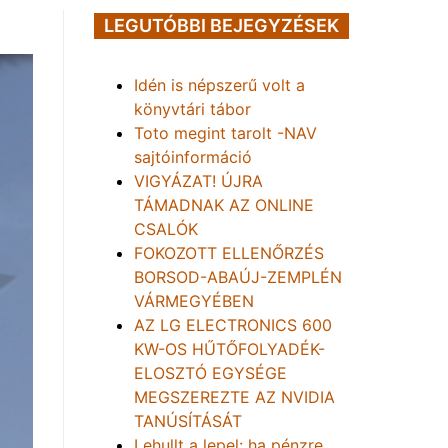
LEGUTÓBBI BEJEGYZÉSEK
Idén is népszerű volt a
könyvtári tábor
Toto megint tarolt -NAV
sajtóinformáció
VIGYÁZAT! ÚJRA
TÁMADNAK AZ ONLINE
CSALÓK
FOKOZOTT ELLENŐRZÉS
BORSOD-ABAÚJ-ZEMPLÉN
VÁRMEGYÉBEN
AZ LG ELECTRONICS 600
KW-OS HŰTŐFOLYADÉK-
ELOSZTÓ EGYSÉGE
MEGSZEREZTE AZ NVIDIA
TANÚSÍTÁSÁT
Lehullt a lepel: ha pénzre