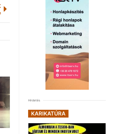
K
n
Hirdetés
KARIKATÚRA