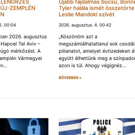
LLENŐRZÉS
Újabb fájdalmas búcsú, Bonn
ÚJ-ZEMPLÉN
Tyler halála ismét összetörte
EN
Leslie Mandoki szívét
6. 00:04
2026. augusztus. 4. 00:42
ban 2026. augusztus
„Köszönöm azt a
 Hapoel Tel Aviv –
megszámlálhatatlanul sok csodál
rúgó mérkőzést. A
pillanatot, amelyet évtizedeken á
Zemplén Vármegyei
együtt élhettünk meg a színpado
án…
azon is túl. Ahogy végignéz…
BŐVEBBEN »