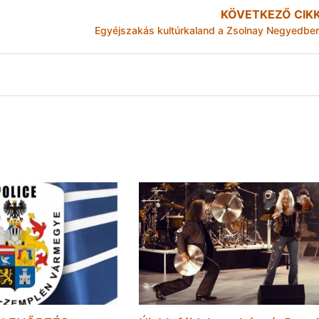
KÖVETKEZŐ CIK
Egyéjszakás kultúrkaland a Zsolnay Negyedbe