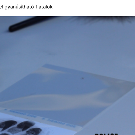
l gyanúsítható fiatalok