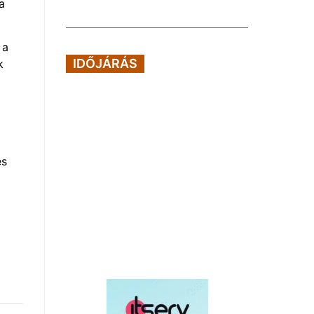
a
 a
IDŐJÁRÁS
k
és