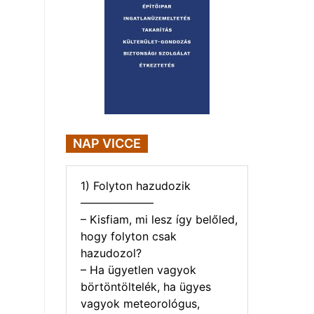
NAP VICCE
1) Folyton hazudozik
——————–
– Kisfiam, mi lesz így belőled,
hogy folyton csak
hazudozol?
– Ha ügyetlen vagyok
börtöntöltelék, ha ügyes
vagyok meteorológus,