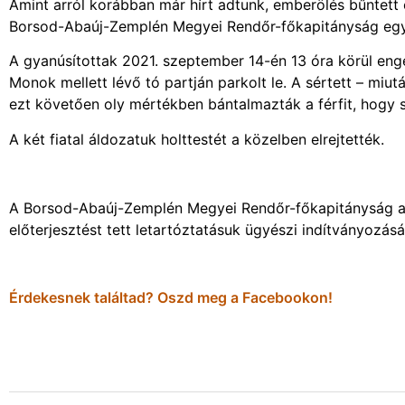
Amint arról korábban már hírt adtunk, emberölés bűntett 
Borsod-Abaúj-Zemplén Megyei Rendőr-főkapitányság egy 1
A gyanúsítottak 2021. szeptember 14-én 13 óra körül engedé
Monok mellett lévő tó partján parkolt le. A sértett – miut
ezt követően oly mértékben bántalmazták a férfit, hogy s
A két fiatal áldozatuk holttestét a közelben elrejtették.
A Borsod-Abaúj-Zemplén Megyei Rendőr-főkapitányság a g
előterjesztést tett letartóztatásuk ügyészi indítványozásá
Érdekesnek találtad? Oszd meg a Facebookon!