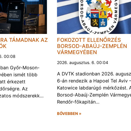
JRA TÁMADNAK AZ
FOKOZOTT ELLENŐRZÉS
LÓK
BORSOD-ABAÚJ-ZEMPLÉN
VÁRMEGYÉBEN
6. 00:08
2026. augusztus. 6. 00:04
kban Győr-Moson-
A DVTK stadionban 2026. augusz
ében ismét több
6-án rendezik a Hapoel Tel Aviv 
att érkezett
Katowice labdarúgó mérkőzést. 
ndőrségre. Az
Borsod-Abaúj-Zemplén Vármegye
ozatos módszerekk…
Rendőr-főkapitán…
BŐVEBBEN »