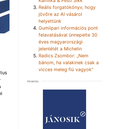
Kamilka & Pesti Sikk
Reális forgatókönyv, hogy
jövőre az AI vásárol
helyettünk
Gumiipari információs pont
felavatásával ünnepelte 30
éves magyarországi
jelenlétét a Michelin
Radics Zsombor: „Nem
bánom, ha valakinek csak a
vicces meleg fiú vagyok”
tus
–
Hirdetés
A
i