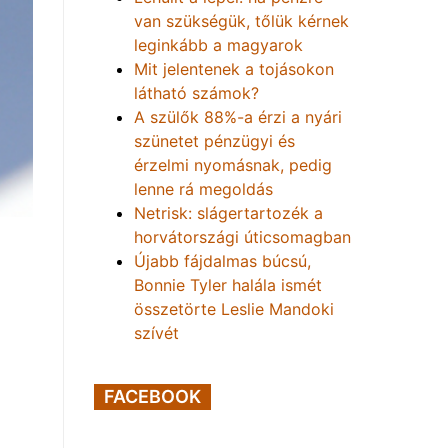
van szükségük, tőlük kérnek
leginkább a magyarok
Mit jelentenek a tojásokon
látható számok?
A szülők 88%-a érzi a nyári
szünetet pénzügyi és
érzelmi nyomásnak, pedig
lenne rá megoldás
Netrisk: slágertartozék a
horvátországi úticsomagban
Újabb fájdalmas búcsú,
Bonnie Tyler halála ismét
összetörte Leslie Mandoki
szívét
FACEBOOK