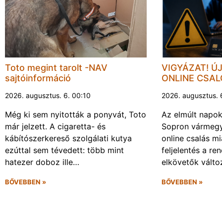
Toto megint tarolt -NAV
VIGYÁZAT! Ú
sajtóinformáció
ONLINE CSA
2026. augusztus. 6. 00:10
2026. augusztus. 
Még ki sem nyitották a ponyvát, Toto
Az elmúlt napo
már jelzett. A cigaretta- és
Sopron vármegy
kábítószerkereső szolgálati kutya
online csalás mi
ezúttal sem tévedett: több mint
feljelentés a re
hatezer doboz ille…
elkövetők vált
BŐVEBBEN »
BŐVEBBEN »