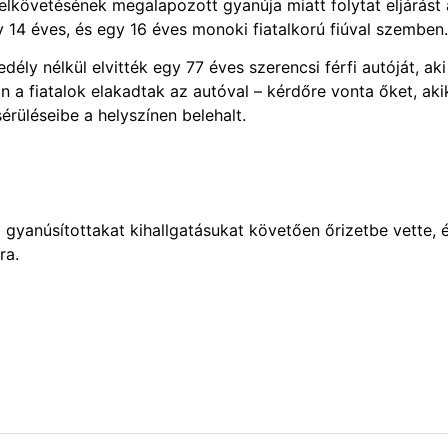
elkövetésének megalapozott gyanúja miatt folytat eljárást 
4 éves, és egy 16 éves monoki fiatalkorú fiúval szemben.
ly nélkül elvitték egy 77 éves szerencsi férfi autóját, aki
án a fiatalok elakadtak az autóval – kérdőre vonta őket, aki
érüléseibe a helyszínen belehalt.
yanúsítottakat kihallgatásukat követően őrizetbe vette, 
ra.