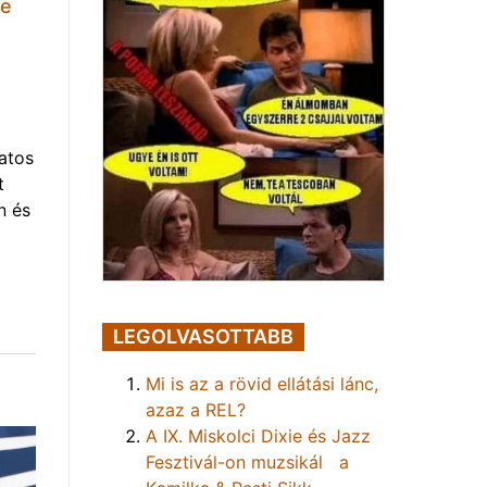
ie
atos
t
n és
LEGOLVASOTTABB
Mi is az a rövid ellátási lánc,
azaz a REL?
A IX. Miskolci Dixie és Jazz
Fesztivál-on muzsikál a