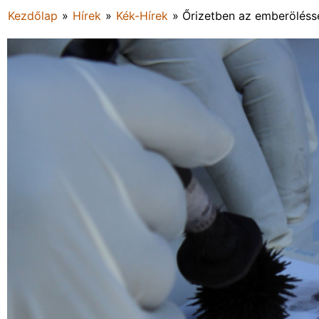
Kezdőlap
»
Hírek
»
Kék-Hírek
»
Őrizetben az emberölésse