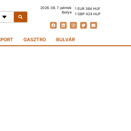
2026. 08. 7. péntek
1 EUR 364 HUF
Ibolya
1 GBP 424 HUF
SPORT
GASZTRO
BULVÁR