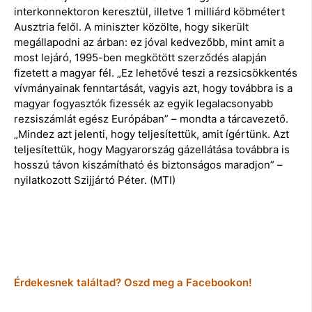
interkonnektoron keresztül, illetve 1 milliárd köbmétert
Ausztria felől. A miniszter közölte, hogy sikerült
megállapodni az árban: ez jóval kedvezőbb, mint amit a
most lejáró, 1995-ben megkötött szerződés alapján
fizetett a magyar fél. „Ez lehetővé teszi a rezsicsökkentés
vívmányainak fenntartását, vagyis azt, hogy továbbra is a
magyar fogyasztók fizessék az egyik legalacsonyabb
rezsiszámlát egész Európában” – mondta a tárcavezető.
„Mindez azt jelenti, hogy teljesítettük, amit ígértünk. Azt
teljesítettük, hogy Magyarország gázellátása továbbra is
hosszú távon kiszámítható és biztonságos maradjon” –
nyilatkozott Szijjártó Péter. (MTI)
Érdekesnek találtad? Oszd meg a Facebookon!