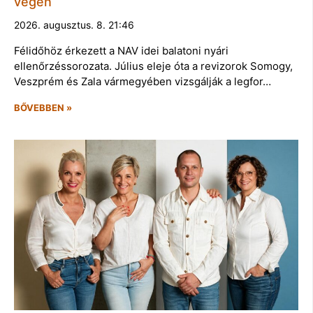
végén
2026. augusztus. 8. 21:46
Félidőhöz érkezett a NAV idei balatoni nyári
ellenőrzéssorozata. Július eleje óta a revizorok Somogy,
Veszprém és Zala vármegyében vizsgálják a legfor…
BŐVEBBEN »