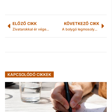
ELŐZŐ CIKK
KÖVETKEZŐ CIKK
Zivatarokkal ér véget a nyár
A bolygó legmosolygósabb gitárosa Pécsre érkezik!
KAPCSOLÓDÓ CIKKEK