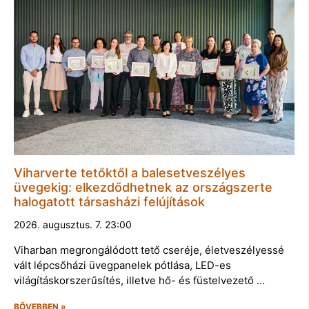
Viharverte tetőktől a balesetveszélyes
üvegekig: elkezdődhetnek az országszerte
halogatott társasházi felújítások
2026. augusztus. 7. 23:00
Viharban megrongálódott tető cseréje, életveszélyessé
vált lépcsőházi üvegpanelek pótlása, LED-es
világításkorszerűsítés, illetve hő- és füstelvezető …
BŐVEBBEN »