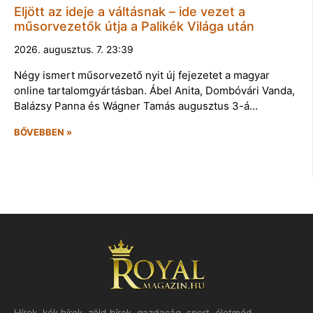
Eljött az ideje a váltásnak – ide vezet a
műsorvezetők útja a Palikék Világa után
2026. augusztus. 7. 23:39
Négy ismert műsorvezető nyit új fejezetet a magyar
online tartalomgyártásban. Ábel Anita, Dombóvári Vanda,
Balázsy Panna és Wágner Tamás augusztus 3-á…
BŐVEBBEN »
Hírek, kék hírek, zöld hírek, gazdaság, sport, életmód,