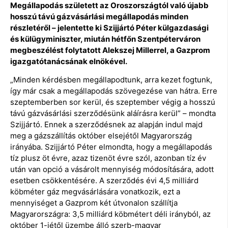
Megállapodás született az Oroszországtól való újabb
hosszú távú gázvásárlási megállapodás minden
részletéről – jelentette ki Szijjártó Péter külgazdasági
és külügyminiszter, miután hétfőn Szentpéterváron
megbeszélést folytatott Alekszej Millerrel, a Gazprom
igazgatótanácsának elnökével.
„Minden kérdésben megállapodtunk, arra kezet fogtunk,
így már csak a megállapodás szövegezése van hátra. Erre
szeptemberben sor kerül, és szeptember végig a hosszú
távú gázvásárlási szerződésünk aláírásra kerül” – mondta
Szijjártó. Ennek a szerződésnek az alapján indul majd
meg a gázszállítás október elsejétől Magyarország
irányába. Szijjártó Péter elmondta, hogy a megállapodás
tíz plusz öt évre, azaz tizenöt évre szól, azonban tíz év
után van opció a vásárolt mennyiség módosítására, adott
esetben csökkentésére. A szerződés évi 4,5 milliárd
köbméter gáz megvásárlására vonatkozik, ezt a
mennyiséget a Gazprom két útvonalon szállítja
Magyarországra: 3,5 milliárd köbmétert déli irányból, az
október 1-jétől üzembe álló szerb-magyar