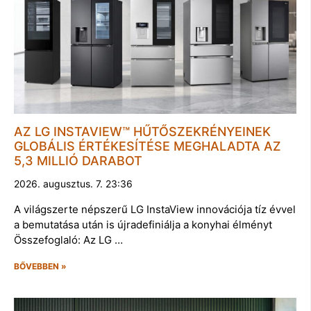
AZ LG INSTAVIEW™ HŰTŐSZEKRÉNYEINEK
GLOBÁLIS ÉRTÉKESÍTÉSE MEGHALADTA AZ
5,3 MILLIÓ DARABOT
2026. augusztus. 7. 23:36
A világszerte népszerű LG InstaView innovációja tíz évvel
a bemutatása után is újradefiniálja a konyhai élményt
Összefoglaló: Az LG …
BŐVEBBEN »