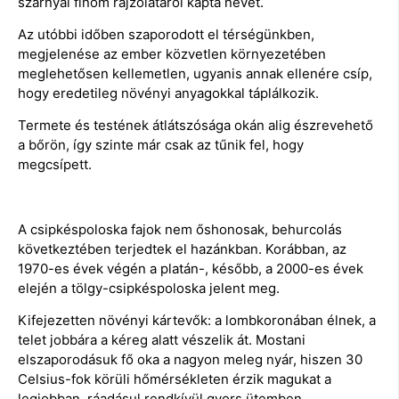
szárnyai finom rajzolatáról kapta nevét.
Az utóbbi időben szaporodott el térségünkben,
megjelenése az ember közvetlen környezetében
meglehetősen kellemetlen, ugyanis annak ellenére csíp,
hogy eredetileg növényi anyagokkal táplálkozik.
Termete és testének átlátszósága okán alig észrevehető
a bőrön, így szinte már csak az tűnik fel, hogy
megcsípett.
A csipkéspoloska fajok nem őshonosak, behurcolás
következtében terjedtek el hazánkban. Korábban, az
1970-es évek végén a platán-, később, a 2000-es évek
elején a tölgy-csipkéspoloska jelent meg.
Kifejezetten növényi kártevők: a lombkoronában élnek, a
telet jobbára a kéreg alatt vészelik át. Mostani
elszaporodásuk fő oka a nagyon meleg nyár, hiszen 30
Celsius-fok körüli hőmérsékleten érzik magukat a
legjobban, ráadásul rendkívül gyors ütemben