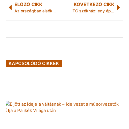
ELŐZŐ CIKK
KÖVETKEZŐ CIKK
Az országban elsőként jelelnek siketeknek fogászaton, hallássérültbarát ellátás indult
ITC székház: egy épület lebontása nem lehet politikai kérdés, nem történhet ideológiai alapon
KAPCSOLÓDÓ CIKKEK