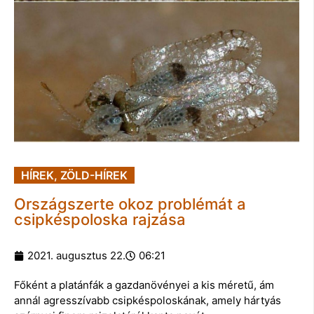
HÍREK
,
ZÖLD-HÍREK
Országszerte okoz problémát a
csipkéspoloska rajzása
2021. augusztus 22.
06:21
Főként a platánfák a gazdanövényei a kis méretű, ám
annál agresszívabb csipkéspoloskának, amely hártyás