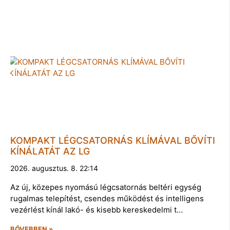
KOMPAKT LÉGCSATORNÁS KLÍMÁVAL BŐVÍTI
KÍNÁLATÁT AZ LG
2026. augusztus. 8. 22:14
Az új, közepes nyomású légcsatornás beltéri egység
rugalmas telepítést, csendes működést és intelligens
vezérlést kínál lakó- és kisebb kereskedelmi t…
BŐVEBBEN »