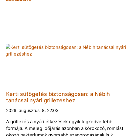
Kerti sütögetés biztonságosan: a Nébih
tanácsai nyári grillezéshez
2026. augusztus. 8. 22:03
A grillezés a nyári étkezések egyik legkedveltebb
formája. A meleg időjárás azonban a kórokozó, romlást
okozó baktériumok gyorsabb szaporodásának is k…