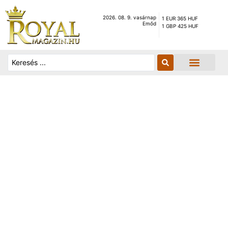
2026. 08. 9. vasárnap
1 EUR 365 HUF
Emőd
1 GBP 425 HUF