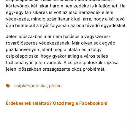
kártevőnek két, akár három nemzedéke is kifejlődhet. Ha
egy-egy fán sikeres is volt az első nemzedék elleni
védekezés, mindig számítanunk kell arra, hogy a kártevő
újra betelepül a nyár folyamán az oda tévedő egyedekkel.
Jelen időszakban már nem hatásos a vegyszeres-
rovarölőszeres védekezésnek. Már olyan sok egyéb
gazdanövényen jelent meg a platán és a tölgy
csipkéspoloska, hogy gyakorlatilag a város teljes
faállományán jelen vannak. A csipkéspoloskák rajzása
jelen időszakban országszerte okoz problémát.
csipkéspoloska
,
platán
Érdekesnek találtad? Oszd meg a Facebookon!