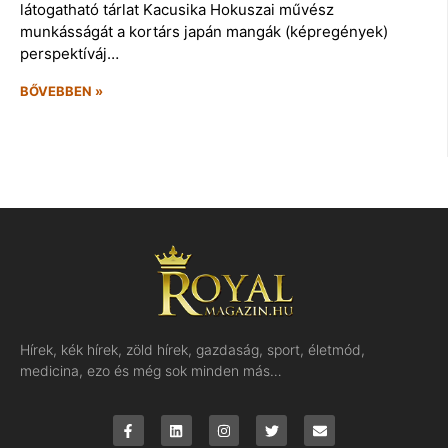
látogatható tárlat Kacusika Hokuszai művész
munkásságát a kortárs japán mangák (képregények)
perspektíváj…
BŐVEBBEN »
Hírek, kék hírek, zöld hírek, gazdaság, sport, életmód,
medicina, ezo és még sok minden más…