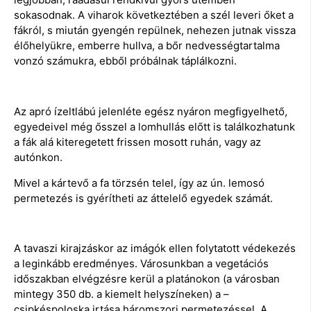
sokasodnak. A viharok következtében a szél leveri őket a
fákról, s miután gyengén repülnek, nehezen jutnak vissza
élőhelyükre, emberre hullva, a bőr nedvességtartalma
vonzó számukra, ebből próbálnak táplálkozni.
Az apró ízeltlábú jelenléte egész nyáron megfigyelhető,
egyedeivel még ősszel a lomhullás előtt is találkozhatunk
a fák alá kiteregetett frissen mosott ruhán, vagy az
autónkon.
Mivel a kártevő a fa törzsén telel, így az ún. lemosó
permetezés is gyérítheti az áttelelő egyedek számát.
A tavaszi kirajzáskor az imágók ellen folytatott védekezés
a leginkább eredményes. Városunkban a vegetációs
időszakban elvégzésre kerül a platánokon (a városban
mintegy 350 db. a kiemelt helyszíneken) a –
csipkéspoloska irtása háromszori permetezéssel. A