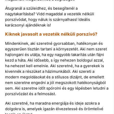
Átugranál a szüleidhez, és besegítenél a
nagytakarításba? Vidd magaddal a vezeték nélküli
porszívódat, hogy náluk is szárnyalhass! Ideális
karácsonyi ajándéknak is!
Kiknek javasolt a vezeték nélküli porszívó?
Mindenkinek, aki szeretné gyorsabban, hatékonyan és
egyszerűen tisztán tartani a környezetét. Aki nem szeret
hajlongani és utálja, ha egy nagyobb takarítás után fájni
kezd a háta. Aki idősebb, s így nehezen boldogul azzal,
ha nehezet kell emelnie. Aki szeretné, ha a gyerekek is
kivennék a részüket a házimunkából. Aki szereti a
modern megoldásokat és a stílusos dizájnt, de emellett
nem szeretne engedni a jól megszokott hatékonyságból
sem. Aki szeretne időt spórolni és egy lépésben letudni a
porszívózást és a felmosást.
Aki szeretné, ha maradna energiája és ideje azokra a
dolgokra is, amelyek igazán élvezetessé és örömtelivé