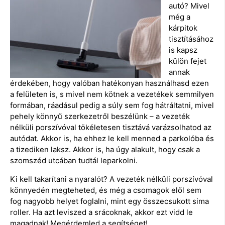
autó? Mivel
még a
kárpitok
tisztításához
is kapsz
külön fejet
annak
érdekében, hogy valóban hatékonyan használhasd ezen
a felületen is, s mivel nem kötnek a vezetékek semmilyen
formában, ráadásul pedig a súly sem fog hátráltatni, mivel
pehely könnyű szerkezetről beszélünk – a vezeték
nélküli porszívóval tökéletesen tisztává varázsolhatod az
autódat. Akkor is, ha ehhez le kell menned a parkolóba és
a tizediken laksz. Akkor is, ha úgy alakult, hogy csak a
szomszéd utcában tudtál leparkolni.
Ki kell takarítani a nyaralót? A vezeték nélküli porszívóval
könnyedén megteheted, és még a csomagok elől sem
fog nagyobb helyet foglalni, mint egy összecsukott sima
roller. Ha azt leviszed a srácoknak, akkor ezt vidd le
magadnak! Megérdemled a segítséget!