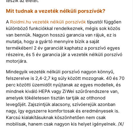
teszik az életet.
Mit tudnak a vezeték nélküli porszívók?
A
Roidmi.hu vezeték nélküli porszívók
típustól függően
különböző funkciókkal rendelkeznek, mégis sok közös
van bennük. Nagyon hosszú garancia van rájuk, ez is
mutatja, hogy a gyártó mennyire bízik a saját
termékében! 2 év garanciát kaphatsz a porszívó egyes
részeire, és 5 év garancia jár a vezeték nélküli porszívó
motorjára.
Mindegyik vezeték nélküli porszívó nagyon könnyű,
felszerelve is 2,4-2,7 kg súly között mozognak. 40 és 70
perc közötti üzemidőt nyújtanak az egyes modellek, és
mindnek kiváló HEPA vagy ZiWei szűrőrendszere van,
amelyek tökéletesen tisztán tartják az otthonod
levegőjét. Zajszintjük alacsony, szívóerejük azonban
nagy, így egyszerre komfortosak és eredményesek is.
Karcsú kialakításuknak köszönhetően nem csak
mobilisak, hanem csak nagyon kis helyet igényelnek. /X/