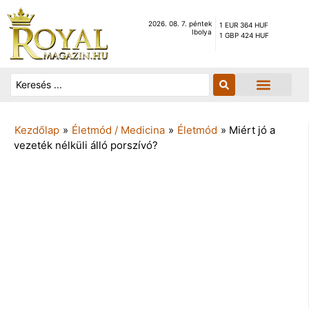
2026. 08. 7. péntek
1 EUR 364 HUF
Ibolya
1 GBP 424 HUF
Kezdőlap
»
Életmód / Medicina
»
Életmód
»
Miért jó a
vezeték nélküli álló porszívó?