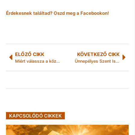
Érdekesnek találtad? Oszd meg a Facebookon!
ELŐZŐ CIKK
KÖVETKEZŐ CIKK
Miért válassza a kőzetgyapot hőszigetelést?
Ünnepélyes Szent István Nap a Szőcs Géza Nemzeti Lovaskultúra Központban
KAPCSOLÓDÓ CIKKEK