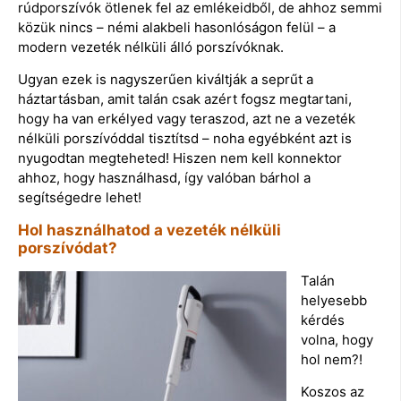
rúdporszívók ötlenek fel az emlékeidből, de ahhoz semmi
közük nincs – némi alakbeli hasonlóságon felül – a
modern vezeték nélküli álló porszívóknak.
Ugyan ezek is nagyszerűen kiváltják a seprűt a
háztartásban, amit talán csak azért fogsz megtartani,
hogy ha van erkélyed vagy teraszod, azt ne a vezeték
nélküli porszívóddal tisztítsd – noha egyébként azt is
nyugodtan megteheted! Hiszen nem kell konnektor
ahhoz, hogy használhasd, így valóban bárhol a
segítségedre lehet!
Hol használhatod a vezeték nélküli
porszívódat?
Talán
helyesebb
kérdés
volna, hogy
hol nem?!
Koszos az