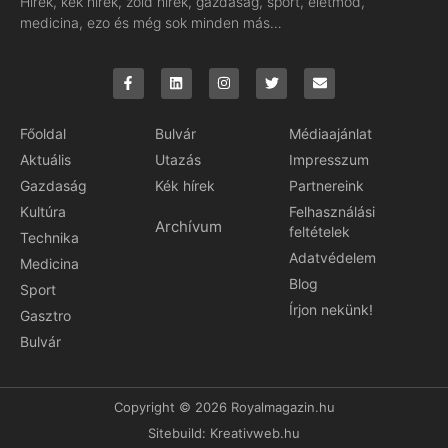
Hírek, kék hírek, zöld hírek, gazdaság, sport, életmód,
medicina, ezo és még sok minden más…
Főoldal
Bulvár
Médiaajánlat
Aktuális
Utazás
Impresszum
Gazdaság
Kék hírek
Partnereink
Kultúra
Felhasználási
Archívum
feltételek
Technika
Adatvédelem
Medicina
Blog
Sport
Írjon nekünk!
Gasztro
Bulvár
Copyright © 2026 Royalmagazin.hu
Sitebuild:
Kreativweb.hu