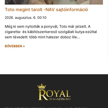
Toto megint tarolt -NAV sajtóinformáció
2026. augusztus. 6. 00:10
Még ki sem nyitották a ponyvát, Toto már jelzett. A
cigaretta- és kábítószerkereső szolgálati kutya ezúttal
sem tévedett: több mint hatezer doboz ille…
BŐVEBBEN »