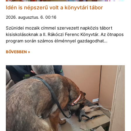
Idén is népszerű volt a könyvtári tábor
2026. augusztus. 6. 00:16
Szünidei mozaik címmel szervezett napközis tábort
kisiskolásoknak a II. Rákóczi Ferenc Könyvtár. Az ötnapos
program során számos élménnyel gazdagodhat…
BŐVEBBEN »