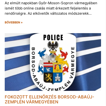
Az elmúlt napokban Győr-Moson-Sopron vármegyében
ismét több online csalás miatt érkezett feljelentés a
rendőrségre. Az elkövetők változatos módszerekk…
BŐVEBBEN »
FOKOZOTT ELLENŐRZÉS BORSOD-ABAÚJ-
ZEMPLÉN VÁRMEGYÉBEN