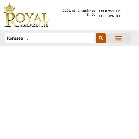
2026. 08. 9. vasárnap
1 EUR 365 HUF
Emőd
1 GBP 425 HUF