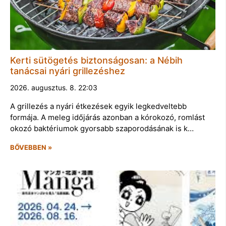
Kerti sütögetés biztonságosan: a Nébih
tanácsai nyári grillezéshez
2026. augusztus. 8. 22:03
A grillezés a nyári étkezések egyik legkedveltebb
formája. A meleg időjárás azonban a kórokozó, romlást
okozó baktériumok gyorsabb szaporodásának is k…
BŐVEBBEN »