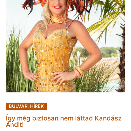
BULVÁR
,
HÍREK
Így még biztosan nem láttad Kandász
Andit!