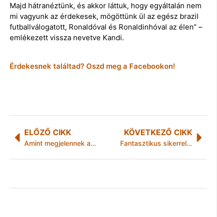
Majd hátranéztünk, és akkor láttuk, hogy egyáltalán nem
mi vagyunk az érdekesek, mögöttünk ül az egész brazil
futballválogatott, Ronaldóval és Ronaldinhóval az élen” –
emlékezett vissza nevetve Kandi.
Érdekesnek találtad? Oszd meg a Facebookon!
ELŐZŐ CIKK
KÖVETKEZŐ CIKK
Amint megjelennek a diákok, emelkedhetnek az albérletárak
Fantasztikus sikerrel zárult az idei 4Ladies Cup-Hungary 2021