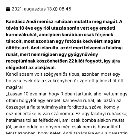
2021. augusztus 13.
08:45
Kandász Andi merész ruhában mutatta meg magát. A
tévés 10 éve egy riói utazás során vett egy eredeti
karneválruhát, amelyben korábban csak férjének
táncolt, most azonban egy fotózás kedvéért magára
öltötte azt. Andi elárulta, azért meri felvenni a falatnyi
ruhát, mert nemrégiben egy gyógynövény
receptúrának köszönhetően 22 kilót fogyott, így újra
elégedett az alakjával.
Kandi sosem volt szégyenlős típus, azonban most egy
hosszú évek óta a szekrényben őrizgetett jelmezt öltött
magára!
„Lassan 10 éve már, hogy Rióban jártunk, ahol vettem egy
ottani hölgytől egy eredeti karneváli ruhát, aki aztán az
összeget a fia tanulmányaira fordította, szóval komoly
eszmei értéke is van számomra. Ez egy falatnyi ruhácska,
hatalmas tollas fejfedővel, ami csak bomba alakon mutat
jól, amire eddig az enyém még csak nem is hasonlított. .
Most azonban, hogy Keleti Andi tanácsára egy, a palesztin