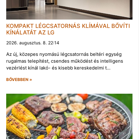
KOMPAKT LÉGCSATORNÁS KLÍMÁVAL BŐVÍTI
KÍNÁLATÁT AZ LG
2026. augusztus. 8. 22:14
Az új, közepes nyomású légcsatornás beltéri egység
rugalmas telepítést, csendes működést és intelligens
vezérlést kínál lakó- és kisebb kereskedelmi t…
BŐVEBBEN »