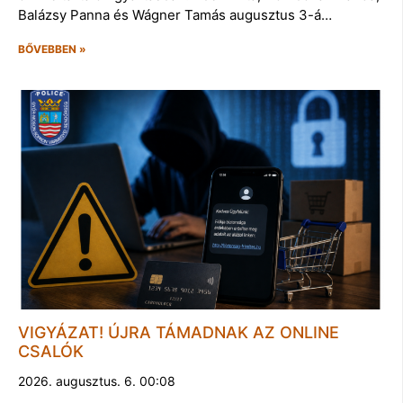
Balázsy Panna és Wágner Tamás augusztus 3-á…
BŐVEBBEN »
VIGYÁZAT! ÚJRA TÁMADNAK AZ ONLINE
CSALÓK
2026. augusztus. 6. 00:08