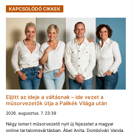
KAPCSOLÓDÓ CIKKEK
Eljött az ideje a váltásnak – ide vezet a
műsorvezetők útja a Palikék Világa után
2026. augusztus. 7. 23:39
Négy ismert műsorvezető nyit új fejezetet a magyar
online tartalomgyártásban. Ábel Anita, Dombóvári Vanda,