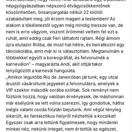
népgyógyászatban népszerű étvágycsökkentőnek
köszönhetően, önsanyargatás nélkül 22 kilótól
szabadultam meg, jól érzem magam a testemben! Az
alakom a tökéletestől ugyan még mindig messze van, de
nem is erre vágyom, viszont örömmel vettem fel ezt a
ruhát, amit eddig csak Feri láthatott rajtam. Régi álmom
újra elutazni Rióba, de most hat hétre, és beiratkozni egy
tánciskolába, amit már ki is választottam. Megtanulnám a
többiekkel együtt a koreográfiát, és felvonulnék a
karneválon” – magyarázta Andi, akit ottjártakor
lenyűgözött a karnevál hangulata.
„Amikor legutóbb Rio de Janeiróban jártunk, egy utcai
árustól vásároltunk jegyeket a felvonulásra, amelyek a
VIP szektor második sorába szóltak. Sok reményt nem
fűztünk hozzá, hogy valóban érvényesek, de máshonnan
már esélyünk se lett volna szerezni, így gondoltuk, hátha
mégis valami csoda folytán bejutunk. Ami végül tényleg
sikerült, és fantasztikus helyről nézhettük a kocsikat!
Egyszer csak arra lettünk figyelmesek, hogy mindenki
minket néz, nekünk integet, nem értettük az egészet.