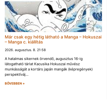
Már csak egy hétig látható a Manga – Hokuszai
– Manga c. kiállítás
2026. augusztus. 8. 21:58
A hatalmas sikernek örvendő, augusztus 16-ig
látogatható tárlat Kacusika Hokuszai művész
munkásságát a kortárs japán mangák (képregények)
perspektíváj…
BŐVEBBEN »