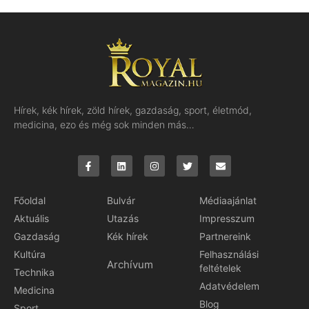
Hírek, kék hírek, zöld hírek, gazdaság, sport, életmód,
medicina, ezo és még sok minden más…
Főoldal
Bulvár
Médiaajánlat
Aktuális
Utazás
Impresszum
Gazdaság
Kék hírek
Partnereink
Kultúra
Felhasználási
Archívum
feltételek
Technika
Adatvédelem
Medicina
Blog
Sport