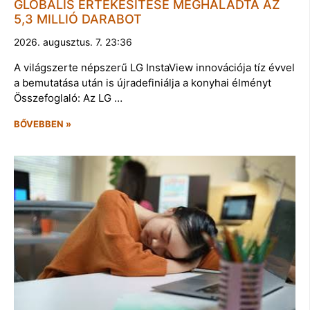
GLOBÁLIS ÉRTÉKESÍTÉSE MEGHALADTA AZ
5,3 MILLIÓ DARABOT
2026. augusztus. 7. 23:36
A világszerte népszerű LG InstaView innovációja tíz évvel
a bemutatása után is újradefiniálja a konyhai élményt
Összefoglaló: Az LG …
BŐVEBBEN »