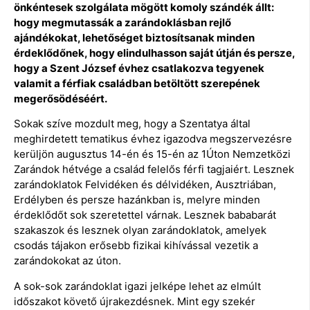
önkéntesek szolgálata mögött komoly szándék állt:
hogy megmutassák a zarándoklásban rejlő
ajándékokat, lehetőséget biztosítsanak minden
érdeklődőnek, hogy elindulhasson saját útján és persze,
hogy a Szent József évhez csatlakozva tegyenek
valamit a férfiak családban betöltött szerepének
megerősödéséért.
Sokak szíve mozdult meg, hogy a Szentatya által
meghirdetett tematikus évhez igazodva megszervezésre
kerüljön augusztus 14-én és 15-én az 1Úton Nemzetközi
Zarándok hétvége a család felelős férfi tagjaiért. Lesznek
zarándoklatok Felvidéken és délvidéken, Ausztriában,
Erdélyben és persze hazánkban is, melyre minden
érdeklődőt sok szeretettel várnak. Lesznek bababarát
szakaszok és lesznek olyan zarándoklatok, amelyek
csodás tájakon erősebb fizikai kihívással vezetik a
zarándokokat az úton.
A sok-sok zarándoklat igazi jelképe lehet az elmúlt
időszakot követő újrakezdésnek. Mint egy szekér