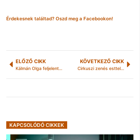
Érdekesnek találtad? Oszd meg a Facebookon!
ELŐZŐ CIKK
KÖVETKEZŐ CIKK
Kálmán Olga feljelentés-kiegészítést tett a fideszes lehallgatási botrány ügyében
Cirkuszi zenés esttel emlékeznek Rodolfóra a Várkert Bazárban
KAPCSOLÓDÓ CIKKEK