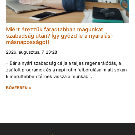
Miért érezzük fáradtabban magunkat
szabadság után? Így győzd le a nyaralás-
másnaposságot!
2026. augusztus. 7. 23:28
– Bár a nyári szabadság célja a teljes regenerálódás, a
zsúfolt programok és a napi rutin felborulása miatt sokan
kimerültebben térnek vissza a munkáb…
BŐVEBBEN »