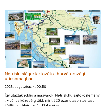
Netrisk: slágertartozék a horvátországi
úticsomagban
2026. augusztus. 4. 00:50
Így utaztak eddig a magyarok Netrisk.hu sajtóközlemény
. – Július közepéig több mint 220 ezer utasbiztosítást
kötöttek a Netrisknél, 12,6 száza…