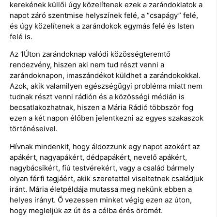
kerekének küllői úgy közelítenek ezek a zarándoklatok a
napot záró szentmise helyszínek felé, a “csapágy” felé,
és úgy közelítenek a zarándokok egymás felé és Isten
felé is.
Az 1Úton zarándoknap valódi közösségteremtő
rendezvény, hiszen aki nem tud részt venni a
zarándoknapon, imaszándékot küldhet a zarándokokkal.
Azok, akik valamilyen egészségügyi probléma miatt nem
tudnak részt venni rádión és a közösségi médián is
becsatlakozhatnak, hiszen a Mária Rádió többször fog
ezen a két napon élőben jelentkezni az egyes szakaszok
történéseivel.
Hívnak mindenkit, hogy áldozzunk egy napot azokért az
apákért, nagyapákért, dédpapákért, nevelő apákért,
nagybácsikért, fiú testvérekért, vagy a család bármely
olyan férfi tagjáért, akik szeretettel viseltetnek családjuk
iránt. Mária életpéldája mutassa meg nekünk ebben a
helyes irányt. Ő vezessen minket végig ezen az úton,
hogy megleljük az út és a célba érés örömét.