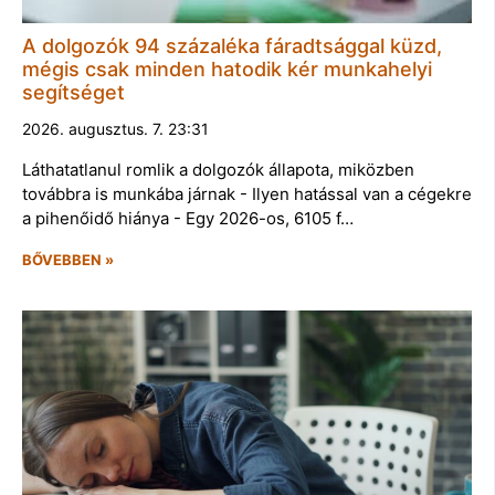
A dolgozók 94 százaléka fáradtsággal küzd,
mégis csak minden hatodik kér munkahelyi
segítséget
2026. augusztus. 7. 23:31
Láthatatlanul romlik a dolgozók állapota, miközben
továbbra is munkába járnak - Ilyen hatással van a cégekre
a pihenőidő hiánya - Egy 2026-os, 6105 f…
BŐVEBBEN »