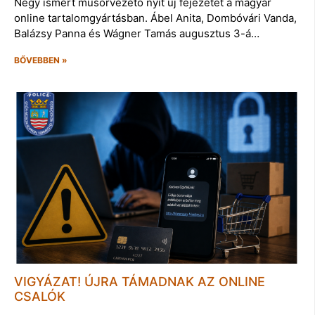
Négy ismert műsorvezető nyit új fejezetet a magyar
online tartalomgyártásban. Ábel Anita, Dombóvári Vanda,
Balázsy Panna és Wágner Tamás augusztus 3-á…
BŐVEBBEN »
VIGYÁZAT! ÚJRA TÁMADNAK AZ ONLINE
CSALÓK