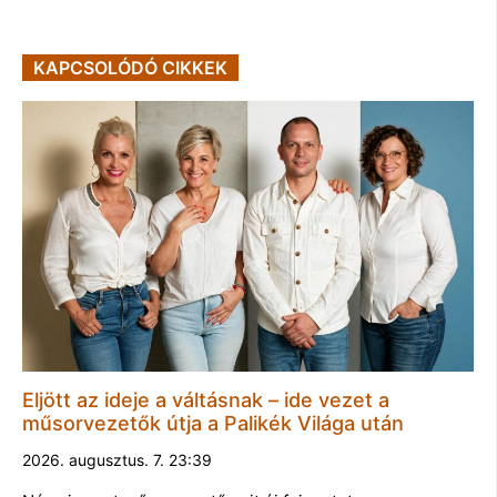
KAPCSOLÓDÓ CIKKEK
Eljött az ideje a váltásnak – ide vezet a
műsorvezetők útja a Palikék Világa után
2026. augusztus. 7. 23:39