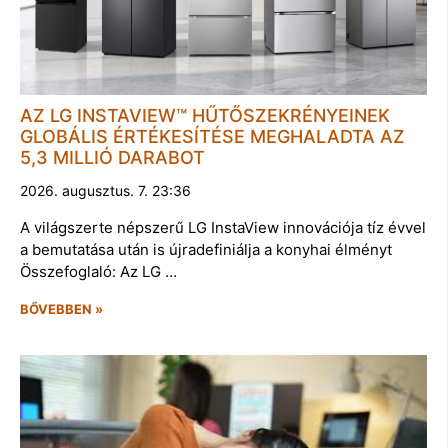
AZ LG INSTAVIEW™ HŰTŐSZEKRÉNYEINEK
GLOBÁLIS ÉRTÉKESÍTÉSE MEGHALADTA AZ
5,3 MILLIÓ DARABOT
2026. augusztus. 7. 23:36
A világszerte népszerű LG InstaView innovációja tíz évvel
a bemutatása után is újradefiniálja a konyhai élményt
Összefoglaló: Az LG …
BŐVEBBEN »