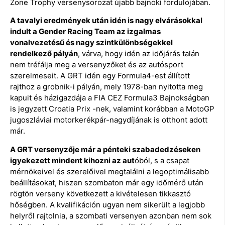
Zone Trophy versenysorozat újabb bajnoki fordulójában.
A tavalyi eredmények után idén is nagy elvárásokkal
indult a Gender Racing Team az izgalmas
vonalvezetésű és nagy szintkülönbségekkel
rendelkező pályán
, várva, hogy idén az időjárás talán
nem tréfálja meg a versenyzőket és az autósport
szerelmeseit. A GRT idén egy Formula4-est állított
rajthoz a grobnik-i pályán, mely 1978-ban nyitotta meg
kapuit és házigazdája a FIA CEZ Formula3 Bajnokságban
is jegyzett Croatia Prix -nek, valamint korábban a MotoGP
jugoszláviai motorkerékpár-nagydíjának is otthont adott
már.
A GRT versenyzője már a pénteki szabadedzéseken
igyekezett mindent kihozni az aut
óból, s a csapat
mérnökeivel és szerelőivel megtalálni a legoptimálisabb
beállításokat, hiszen szombaton már egy időmérő után
rögtön verseny következett a kivételesen tikkasztó
hőségben. A kvalifikáción ugyan nem sikerült a legjobb
helyről rajtolnia, a szombati versenyen azonban nem sok