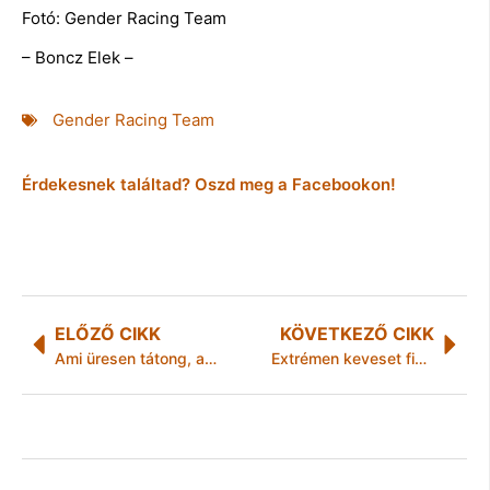
Fotó: Gender Racing Team
– Boncz Elek –
Gender Racing Team
Érdekesnek találtad? Oszd meg a Facebookon!
ELŐZŐ CIKK
KÖVETKEZŐ CIKK
Ami üresen tátong, az a legdrágább…
Extrémen keveset fizetünk a fogorvosnál az EU-s átlaghoz képest