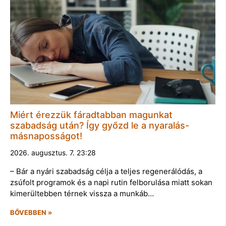
Miért érezzük fáradtabban magunkat
szabadság után? Így győzd le a nyaralás-
másnaposságot!
2026. augusztus. 7. 23:28
– Bár a nyári szabadság célja a teljes regenerálódás, a
zsúfolt programok és a napi rutin felborulása miatt sokan
kimerültebben térnek vissza a munkáb…
BŐVEBBEN »