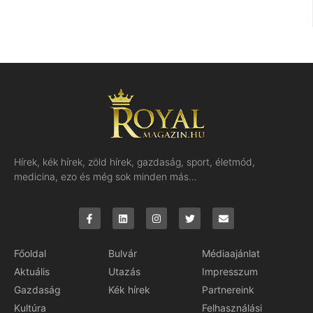
Hírek, kék hírek, zöld hírek, gazdaság, sport, életmód,
medicina, ezo és még sok minden más…
Főoldal
Bulvár
Médiaajánlat
Aktuális
Utazás
Impresszum
Gazdaság
Kék hírek
Partnereink
Kultúra
Felhasználási