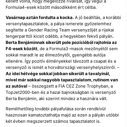
kellett volna, hogy megelőzze riválisát, így végül a
Formula4-esek között másodikként ért célba.
Vasárnap aztán fordulta a kocka.
A jó beállítás, a korábbi
versenytapasztalatok, a pálya ismerete győzelemhez
segítette a Gender Racing Team versenyzőjét a rijekai
tengerparttól kicsit odébb, a hegyekben fekvő pályán
.
Berta Benjáminnak sikerült pole pozícióból rajtolnia az
F4-esek között
, de a Formula3-masok mezőnyétől sem
sokkal maradt le az élmezőnytől, gyengébb autója
ellenére. Így pozitív élményekkel távozott a csapat és a
versenyző is ismét a horvátországi versenyhelyszínről. –
Az idei hétvége sokkal jobban sikerült a tavalyinál,
mivel már sokkal nagyobb tapasztalatom, rutinom van
az autóval
– összegzett a FIA CEZ Zone Trophyban, a
TopJet2000-ben és a hazai bajnokságban is versenyző
Berta Benjámin, aki szerint mindez a hasznára vált.
Remélhetőleg további pályafutása során rendkívül
hasznosan kamatoztathatja majd az ezen a pályán utóbbi
két évben megszerzett számos tapasztalatot is.