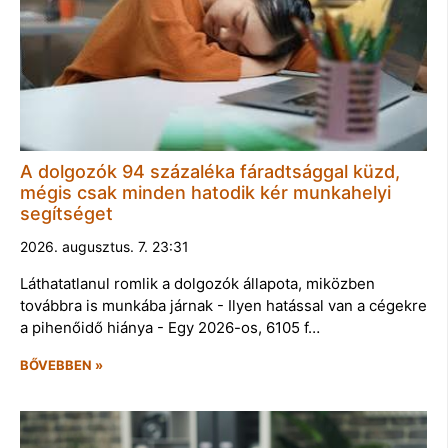
A dolgozók 94 százaléka fáradtsággal küzd,
mégis csak minden hatodik kér munkahelyi
segítséget
2026. augusztus. 7. 23:31
Láthatatlanul romlik a dolgozók állapota, miközben
továbbra is munkába járnak - Ilyen hatással van a cégekre
a pihenőidő hiánya - Egy 2026-os, 6105 f…
BŐVEBBEN »