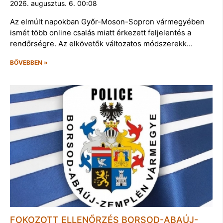
2026. augusztus. 6. 00:08
Az elmúlt napokban Győr-Moson-Sopron vármegyében
ismét több online csalás miatt érkezett feljelentés a
rendőrségre. Az elkövetők változatos módszerekk…
BŐVEBBEN »
FOKOZOTT ELLENŐRZÉS BORSOD-ABAÚJ-