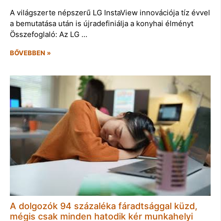
A világszerte népszerű LG InstaView innovációja tíz évvel
a bemutatása után is újradefiniálja a konyhai élményt
Összefoglaló: Az LG …
BŐVEBBEN »
A dolgozók 94 százaléka fáradtsággal küzd,
mégis csak minden hatodik kér munkahelyi