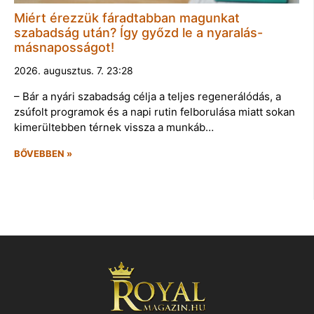
Miért érezzük fáradtabban magunkat
szabadság után? Így győzd le a nyaralás-
másnaposságot!
2026. augusztus. 7. 23:28
– Bár a nyári szabadság célja a teljes regenerálódás, a
zsúfolt programok és a napi rutin felborulása miatt sokan
kimerültebben térnek vissza a munkáb…
BŐVEBBEN »