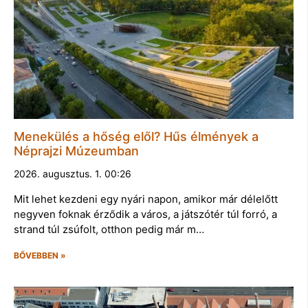
Menekülés a hőség elől? Hűs élmények a
Néprajzi Múzeumban
2026. augusztus. 1. 00:26
Mit lehet kezdeni egy nyári napon, amikor már délelőtt
negyven foknak érződik a város, a játszótér túl forró, a
strand túl zsúfolt, otthon pedig már m…
BŐVEBBEN »