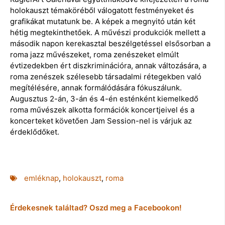
holokauszt témaköréből válogatott festményeket és
grafikákat mutatunk be. A képek a megnyitó után két
hétig megtekinthetőek. A művészi produkciók mellett a
második napon kerekasztal beszélgetéssel elsősorban a
roma jazz művészeket, roma zenészeket elmúlt
évtizedekben ért diszkriminációra, annak változására, a
roma zenészek szélesebb társadalmi rétegekben való
megítélésére, annak formálódására fókuszálunk.
Augusztus 2-án, 3-án és 4-én esténként kiemelkedő
roma művészek alkotta formációk koncertjeivel és a
koncerteket követően Jam Session-nel is várjuk az
érdeklődőket.
emléknap
,
holokauszt
,
roma
Érdekesnek találtad? Oszd meg a Facebookon!