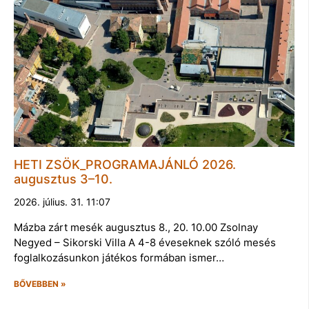
HETI ZSÖK_PROGRAMAJÁNLÓ 2026.
augusztus 3–10.
2026. július. 31. 11:07
Mázba zárt mesék augusztus 8., 20. 10.00 Zsolnay
Negyed – Sikorski Villa A 4-8 éveseknek szóló mesés
foglalkozásunkon játékos formában ismer…
BŐVEBBEN »