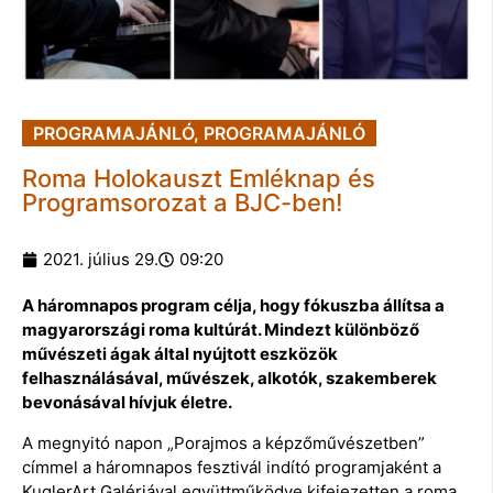
PROGRAMAJÁNLÓ
,
PROGRAMAJÁNLÓ
Roma Holokauszt Emléknap és
Programsorozat a BJC-ben!
2021. július 29.
09:20
A háromnapos program célja, hogy fókuszba állítsa a
magyarországi roma kultúrát. Mindezt különböző
művészeti ágak által nyújtott eszközök
felhasználásával, művészek, alkotók, szakemberek
bevonásával hívjuk életre.
A megnyitó napon „Porajmos a képzőművészetben”
címmel a háromnapos fesztivál indító programjaként a
KuglerArt Galériával együttműködve kifejezetten a roma