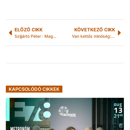
ELŐZŐ CIKK
KÖVETKEZŐ CIKK
Szijjártó Péter : Magyarország 33 lélegeztetőgépet adományoz Mongóliának
Van kettős minőség: 300 terméket vizsgáltak
KAPCSOLÓDÓ CIKKEK