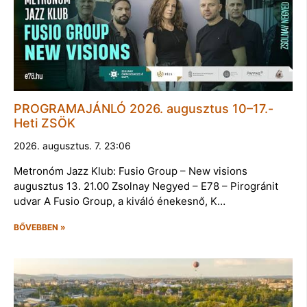
PROGRAMAJÁNLÓ 2026. augusztus 10–17.-
Heti ZSÖK
2026. augusztus. 7. 23:06
Metronóm Jazz Klub: Fusio Group – New visions
augusztus 13. 21.00 Zsolnay Negyed – E78 – Pirogránit
udvar A Fusio Group, a kiváló énekesnő, K…
BŐVEBBEN »