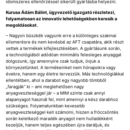
idomszeres ellenőrzéssel sikerült gyártásba helyezni.
Kurusa Ádám Bálint, ügyvezető igazgató részletezi,
folyamatosan az innovatív lehetőségekben keresik a
megoldásokat.
– Nagyon büszkék vagyunk erre a különleges szakmai
elismerésre és nem kevésbé az AFT csapatára, akik részt
vettek a termékek kifejlesztésében. A gyártásunk során,
a technológiából adódóan minimális felesleges anyaggal
dolgozunk, így amennyire csak tudjuk, óvjuk a
környezetünket. A termékeinket nem hónapokra vagy
évekre, hanem egy életre tervezzük. Más technológiákkal
ellentétben, ahol a darabot egy nagyobb tömbből
„faragják” ki – ami meglehetősen nagy
anyagveszteséggel jár – a MIM szinte csak annyi
alapanyagot használ fel, mint amennyi a kész darabhoz
szükséges. Folyamatunkban kevesebb
anyagveszteséggel kell számolni, hiszen a fröccsöntés
során keletkező maradék anyagot nem hulladékként
kezeljük, hanem teljes egészében újra daráljuk, és