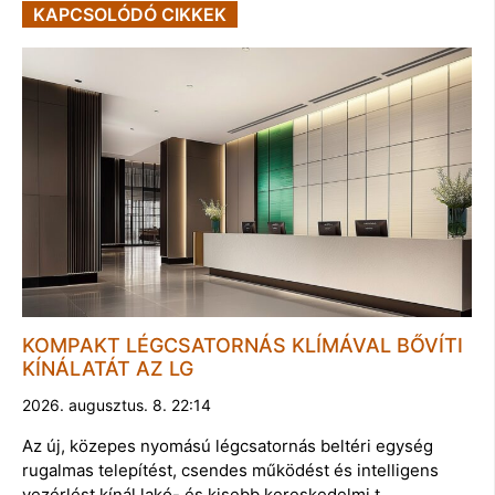
KAPCSOLÓDÓ CIKKEK
KOMPAKT LÉGCSATORNÁS KLÍMÁVAL BŐVÍTI
KÍNÁLATÁT AZ LG
2026. augusztus. 8. 22:14
Az új, közepes nyomású légcsatornás beltéri egység
rugalmas telepítést, csendes működést és intelligens
vezérlést kínál lakó- és kisebb kereskedelmi t…