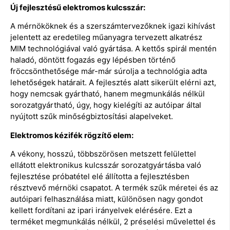
Új fejlesztésű elektromos kulcsszár:
A mérnököknek és a szerszámtervezőknek igazi kihívást
jelentett az eredetileg műanyagra tervezett alkatrész
MIM technológiával való gyártása. A kettős spirál mentén
haladó, döntött fogazás egy lépésben történő
fröccsönthetősége már-már súrolja a technológia adta
lehetőségek határait. A fejlesztés alatt sikerült elérni azt,
hogy nemcsak gyártható, hanem megmunkálás nélkül
sorozatgyártható, úgy, hogy kielégíti az autóipar által
nyújtott szűk minőségbiztosítási alapelveket.
Elektromos kézifék rögzítő elem:
A vékony, hosszú, többszörösen metszett felülettel
ellátott elektronikus kulcsszár sorozatgyártásba való
fejlesztése próbatétel elé állította a fejlesztésben
résztvevő mérnöki csapatot. A termék szűk méretei és az
autóipari felhasználása miatt, különösen nagy gondot
kellett fordítani az ipari irányelvek elérésére. Ezt a
terméket megmunkálás nélkül, 2 préselési művelettel és