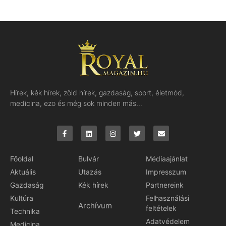
Hírek, kék hírek, zöld hírek, gazdaság, sport, életmód,
medicina, ezo és még sok minden más…
Főoldal
Bulvár
Médiaajánlat
Aktuális
Utazás
Impresszum
Gazdaság
Kék hírek
Partnereink
Kultúra
Felhasználási
Archívum
feltételek
Technika
Adatvédelem
Medicina