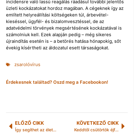
incidensre való lassú reagálás ráadásul további jelentős
üzleti kockázatokat hordoz magában. A cégeknek így az
említett helyreállítási költségeken túl, árbevétel-
kieséssel, ügyfél- és bizalomvesztéssel, de az
adatvédelmi törvények megsértésének kockázatával is
számolniuk kell. Ezek alapján pedig – még sikeres
újraindítás esetén is – a betörés hatása hónapokig, sőt
évekig kísértheti az áldozatul esett társaságokat.
zsarolóvírus
Érdekesnek találtad? Oszd meg a Facebookon!
ELŐZŐ CIKK
KÖVETKEZŐ CIKK
Így segíthet az életmódváltás az endometriózisban szenvedőknek!
Keddtől csütörtök éjfélig ismét másodfokú hőségriasztás lesz érvényben