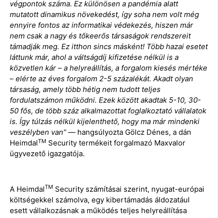
végpontok száma. Ez különösen a pandémia alatt
mutatott dinamikus növekedést, így soha nem volt még
ennyire fontos az informatikai védekezés, hiszen már
nem csak a nagy és tőkeerős társaságok rendszereit
támadják meg. Ez itthon sincs másként! Több hazai esetet
láttunk már, ahol a váltságdíj kifizetése nélkül is a
közvetlen kár – a helyreállítás, a forgalom kiesés mértéke
– elérte az éves forgalom 2-5 százalékát. Akadt olyan
társaság, amely több hétig nem tudott teljes
fordulatszámon működni. Ezek között akadtak 5-10, 30-
50 fős, de több száz alkalmazottat foglalkoztató vállalatok
is. Így túlzás nélkül kijelenthető, hogy ma már mindenki
veszélyben van”
— hangsúlyozta Gölcz Dénes, a dán
TM
Heimdal
Security termékeit forgalmazó Maxvalor
ügyvezető igazgatója.
TM
A Heimdal
Security számításai szerint, nyugat-európai
költségekkel számolva, egy kibertámadás áldozatául
esett vállalkozásnak a működés teljes helyreállítása