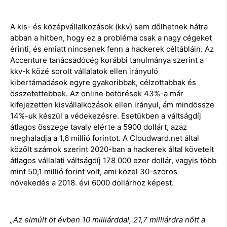
A kis- és középvállalkozások (kkv) sem dőlhetnek hátra
abban a hitben, hogy ez a probléma csak a nagy cégeket
érinti, és emiatt nincsenek fenn a hackerek céltábláin. Az
Accenture tanácsadócég korábbi tanulmánya szerint a
kkv-k közé sorolt vállalatok ellen irányuló
kibertámadások egyre gyakoribbak, célzottabbak és
összetettebbek. Az online betörések 43%-a már
kifejezetten kisvállalkozások ellen irányul, ám mindössze
14%-uk készül a védekezésre. Esetükben a váltságdíj
átlagos összege tavaly elérte a 5900 dollárt, azaz
meghaladja a 1,6 millió forintot. A Cloudward.net által
közölt számok szerint 2020-ban a hackerek által követelt
átlagos vállalati váltságdíj 178 000 ezer dollár, vagyis több
mint 50,1 millió forint volt, ami közel 30-szoros
növekedés a 2018. évi 6000 dollárhoz képest.
„Az elmúlt öt évben 10 milliárddal, 21,7 milliárdra nőtt a