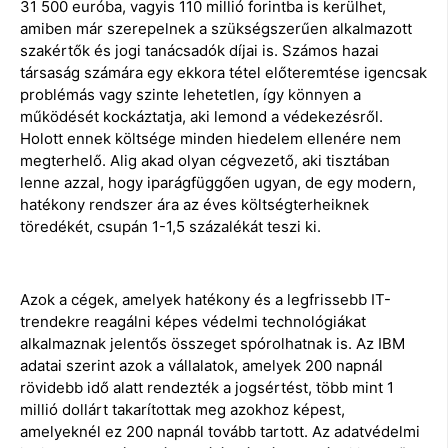
31 500 euróba, vagyis 110 millió forintba is kerülhet,
amiben már szerepelnek a szükségszerűen alkalmazott
szakértők és jogi tanácsadók díjai is. Számos hazai
társaság számára egy ekkora tétel előteremtése igencsak
problémás vagy szinte lehetetlen, így könnyen a
működését kockáztatja, aki lemond a védekezésről.
Holott ennek költsége minden hiedelem ellenére nem
megterhelő. Alig akad olyan cégvezető, aki tisztában
lenne azzal, hogy iparágfüggően ugyan, de egy modern,
hatékony rendszer ára az éves költségterheiknek
töredékét, csupán 1-1,5 százalékát teszi ki.
Azok a cégek, amelyek hatékony és a legfrissebb IT-
trendekre reagálni képes védelmi technológiákat
alkalmaznak jelentős összeget spórolhatnak is. Az IBM
adatai szerint azok a vállalatok, amelyek 200 napnál
rövidebb idő alatt rendezték a jogsértést, több mint 1
millió dollárt takarítottak meg azokhoz képest,
amelyeknél ez 200 napnál tovább tartott. Az adatvédelmi