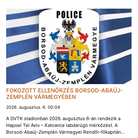
FOKOZOTT ELLENŐRZÉS BORSOD-ABAÚJ-
ZEMPLÉN VÁRMEGYÉBEN
2026. augusztus. 6. 00:04
A DVTK stadionban 2026. augusztus 6-án rendezik a
Hapoel Tel Aviv – Katowice labdarúgó mérkőzést. A
Borsod-Abaúj-Zemplén Vármegyei Rendőr-főkapitán…