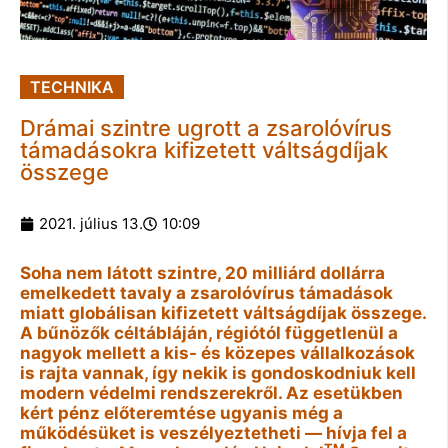
TECHNIKA
Drámai szintre ugrott a zsarolóvírus
támadásokra kifizetett váltságdíjak
összege
2021. július 13.
10:09
Soha nem látott szintre, 20 milliárd dollárra
emelkedett tavaly a zsarolóvírus támadások
miatt globálisan kifizetett váltságdíjak összege.
A bűnözők céltábláján, régiótól függetlenül a
nagyok mellett a kis- és közepes vállalkozások
is rajta vannak, így nekik is gondoskodniuk kell
modern védelmi rendszerekről. Az esetükben
kért pénz előteremtése ugyanis még a
működésüket is veszélyeztetheti — hívja fel a