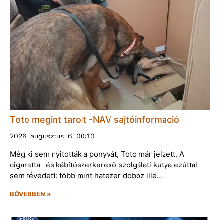
Toto megint tarolt -NAV sajtóinformáció
2026. augusztus. 6. 00:10
Még ki sem nyitották a ponyvát, Toto már jelzett. A
cigaretta- és kábítószerkereső szolgálati kutya ezúttal
sem tévedett: több mint hatezer doboz ille…
BŐVEBBEN »