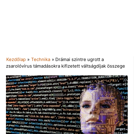
Kezdőlap
»
Technika
»
Drámai szintre ugrott a
zsarolóvírus támadásokra kifizetett váltságdíjak összege