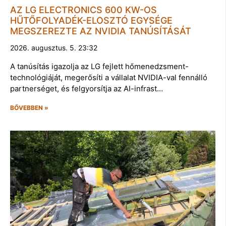
AZ LG ELECTRONICS 600 KW-OS
HŰTŐFOLYADÉK-ELOSZTÓ EGYSÉGE
MEGSZEREZTE AZ NVIDIA TANÚSÍTÁSÁT
2026. augusztus. 5. 23:32
A tanúsítás igazolja az LG fejlett hőmenedzsment-
technológiáját, megerősíti a vállalat NVIDIA-val fennálló
partnerséget, és felgyorsítja az AI-infrast…
BŐVEBBEN »