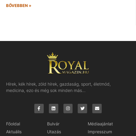
BŐVEBBEN »
Hírek, kék hírek, zöld hírek, gazdaság, sport, életmód,
medicina, ezo és még sok minden más…
Főoldal
Bulvár
Médiaajánlat
Aktuális
Utazás
Impresszum