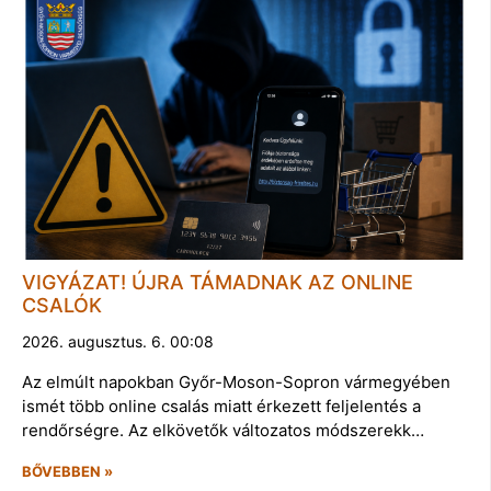
VIGYÁZAT! ÚJRA TÁMADNAK AZ ONLINE
CSALÓK
2026. augusztus. 6. 00:08
Az elmúlt napokban Győr-Moson-Sopron vármegyében
ismét több online csalás miatt érkezett feljelentés a
rendőrségre. Az elkövetők változatos módszerekk…
BŐVEBBEN »