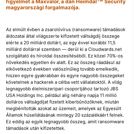
TM
figyelmet a Maxvalor, a dán Heimdal
Security
magyarországi forgalmazója.
Az elmúlt évben a zsarolóvírus (ransomware) támadások
áldozatai által világszerte kifizetett váltságdíj összege
elérte a 20 milliárd dollárt, az egy évvel korábbi 11,5
milliárd dollárral szemben — derül ki a Cloudwards.net
szolgáltató és híroldal összesítéséből. Ez közel 70%-os
növekedés egyetlen év alatt. Ez az összeg ráadásul az
elkövetkező években valószínűleg tovább emelkedik,
hiszen egyre gyakrabban és egyre nagyobb összegeket
követelnek a hackerek a célba vett vállalatoktól. A világ
legnagyobb élelmiszeripari csoportjához tartozó JBS
USA Holdings Inc. például alig néhány napja 11 millió
dolláros váltságdíjat fizetett kiberbűnözőknek, miután
megbénították azokat az üzemeit, amelyek az Egyesült
Államok húsellátásának mintegy 20 százalékáért felnek.
Ez eddig az egyik legnagyobb összeg, amit ransomware
támadások után kifizetettek.