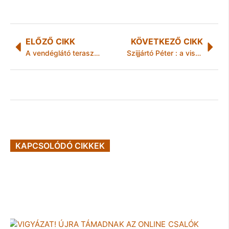
ELŐZŐ CIKK
KÖVETKEZŐ CIKK
A vendéglátó teraszok üzemeltetésének új szabályai Miskolcon
Szijjártó Péter : a visegrádi országok felgyorsítanák fejlesztési terveiket
KAPCSOLÓDÓ CIKKEK