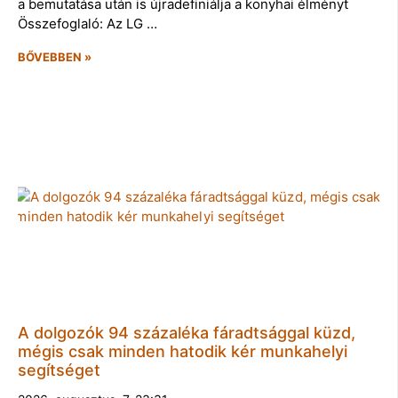
a bemutatása után is újradefiniálja a konyhai élményt
Összefoglaló: Az LG …
BŐVEBBEN »
A dolgozók 94 százaléka fáradtsággal küzd,
mégis csak minden hatodik kér munkahelyi
segítséget