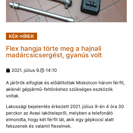
KÉK-HÍREK
Flex hangja törte meg a hajnali
madárcsicsergést, gyanús volt
2021. július 9.
14:10
A járőrök elfogtak és előállítottak Miskolcon három férfit,
akiknél gépjármű-feltöréshez szükséges eszközök
voltak.
Lakossági bejelentés érkezett 2021. július 9-én 4 óra 30
perckor az Avasi lakótelepről, melyben a telefonáló
elmondta, hogy két férfit lát, akik egy gépkocsi alatt
fekszenek és valamit flexelnek.