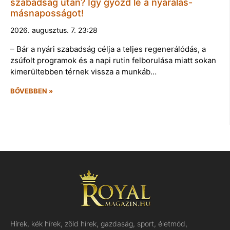
szabadság után? Így győzd le a nyaralás-
másnaposságot!
2026. augusztus. 7. 23:28
– Bár a nyári szabadság célja a teljes regenerálódás, a
zsúfolt programok és a napi rutin felborulása miatt sokan
kimerültebben térnek vissza a munkáb…
BŐVEBBEN »
Hírek, kék hírek, zöld hírek, gazdaság, sport, életmód,