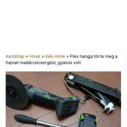
Kezdőlap
»
Hírek
»
Kék-Hírek
»
Flex hangja törte meg a
hajnali madárcsicsergést, gyanús volt