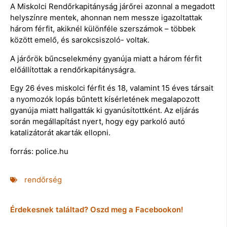
A Miskolci Rendőrkapitányság járőrei azonnal a megadott
helyszínre mentek, ahonnan nem messze igazoltattak
három férfit, akiknél különféle szerszámok – többek
között emelő, és sarokcsiszoló- voltak.
A járőrök bűncselekmény gyanúja miatt a három férfit
előállítottak a rendőrkapitányságra.
Egy 26 éves miskolci férfit és 18, valamint 15 éves társait
a nyomozók lopás bűntett kísérletének megalapozott
gyanúja miatt hallgatták ki gyanúsítottként. Az eljárás
során megállapítást nyert, hogy egy parkoló autó
katalizátorát akarták ellopni.
forrás: police.hu
rendőrség
Érdekesnek találtad? Oszd meg a Facebookon!