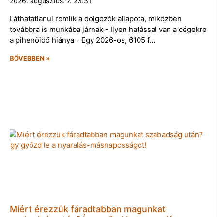
2026. augusztus. 7. 23:31
Láthatatlanul romlik a dolgozók állapota, miközben
továbbra is munkába járnak - Ilyen hatással van a cégekre
a pihenőidő hiánya - Egy 2026-os, 6105 f…
BŐVEBBEN »
Miért érezzük fáradtabban magunkat