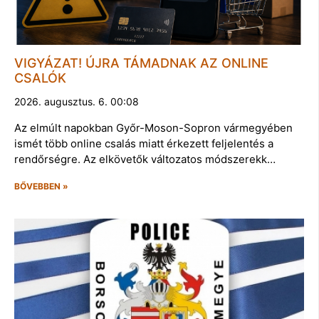
VIGYÁZAT! ÚJRA TÁMADNAK AZ ONLINE
CSALÓK
2026. augusztus. 6. 00:08
Az elmúlt napokban Győr-Moson-Sopron vármegyében
ismét több online csalás miatt érkezett feljelentés a
rendőrségre. Az elkövetők változatos módszerekk…
BŐVEBBEN »