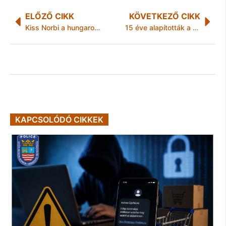
ELŐZŐ CIKK
KÖVETKEZŐ CIKK
Kiss Norbi a hungaroringi győzelmek után: „A folytatás nehezebb lesz”
15 éve alapították a Miskolc Holdingot
KAPCSOLÓDÓ CIKKEK