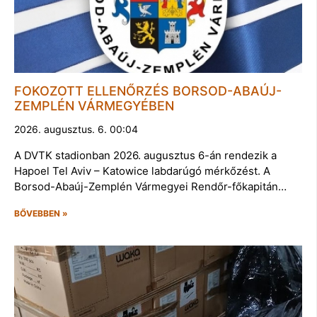
FOKOZOTT ELLENŐRZÉS BORSOD-ABAÚJ-
ZEMPLÉN VÁRMEGYÉBEN
2026. augusztus. 6. 00:04
A DVTK stadionban 2026. augusztus 6-án rendezik a
Hapoel Tel Aviv – Katowice labdarúgó mérkőzést. A
Borsod-Abaúj-Zemplén Vármegyei Rendőr-főkapitán…
BŐVEBBEN »