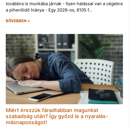
továbbra is munkába járnak - Ilyen hatással van a cégekre
a pihenőidő hiánya - Egy 2026-os, 6105 f…
BŐVEBBEN »
Miért érezzük fáradtabban magunkat
szabadság után? Így győzd le a nyaralás-
másnaposságot!