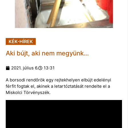
KÉK-HÍREK
Aki bújt, aki nem megyünk…
2021. július 6.
13:31
A borsodi rendőrök egy rejtekhelyen elbújt edelényi
férfit fogtak el, akinek a letartóztatását rendelte el a
Miskolci Törvényszék.