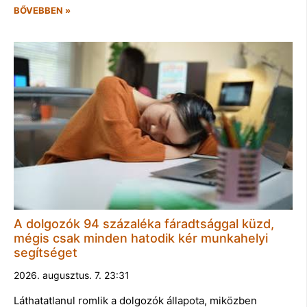
BŐVEBBEN »
A dolgozók 94 százaléka fáradtsággal küzd,
mégis csak minden hatodik kér munkahelyi
segítséget
2026. augusztus. 7. 23:31
Láthatatlanul romlik a dolgozók állapota, miközben