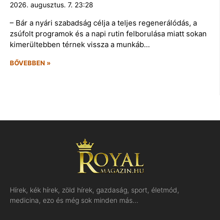
2026. augusztus. 7. 23:28
– Bár a nyári szabadság célja a teljes regenerálódás, a
zsúfolt programok és a napi rutin felborulása miatt sokan
kimerültebben térnek vissza a munkáb…
BŐVEBBEN »
Hírek, kék hírek, zöld hírek, gazdaság, sport, életmód,
medicina, ezo és még sok minden más…