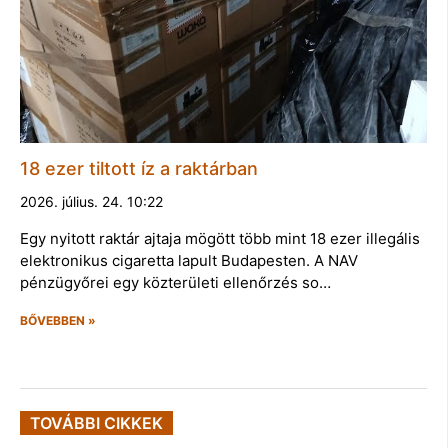
18 ezer tiltott íz a raktárban
2026. július. 24. 10:22
Egy nyitott raktár ajtaja mögött több mint 18 ezer illegális
elektronikus cigaretta lapult Budapesten. A NAV
pénzügyőrei egy közterületi ellenőrzés so…
BŐVEBBEN »
TOVÁBBI CIKKEK