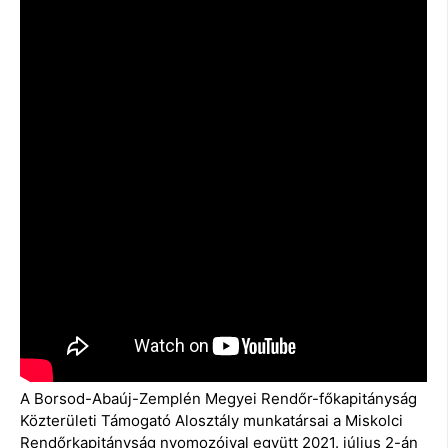
A Borsod-Abaúj-Zemplén Megyei Rendőr-főkapitányság
Közterületi Támogató Alosztály munkatársai a Miskolci
Rendőrkapitányság nyomozóival együtt 2021. július 2-án