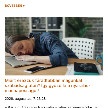
BŐVEBBEN »
Miért érezzük fáradtabban magunkat
szabadság után? Így győzd le a nyaralás-
másnaposságot!
2026. augusztus. 7. 23:28
– Bár a nyári szabadság célja a teljes regenerálódás, a