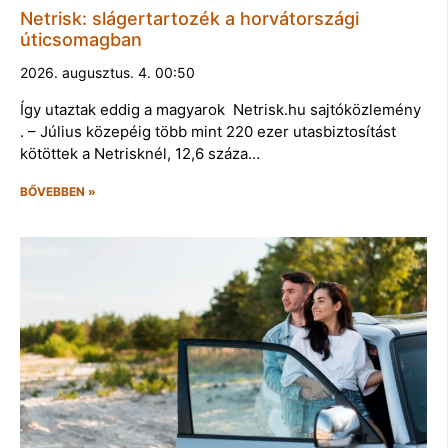
Netrisk: slágertartozék a horvátországi
úticsomagban
2026. augusztus. 4. 00:50
Így utaztak eddig a magyarok Netrisk.hu sajtóközlemény
. – Július közepéig több mint 220 ezer utasbiztosítást
kötöttek a Netrisknél, 12,6 száza…
BŐVEBBEN »