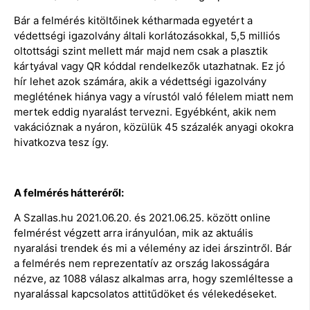
Bár a felmérés kitöltőinek kétharmada egyetért a
védettségi igazolvány általi korlátozásokkal, 5,5 milliós
oltottsági szint mellett már majd nem csak a plasztik
kártyával vagy QR kóddal rendelkezők utazhatnak. Ez jó
hír lehet azok számára, akik a védettségi igazolvány
meglétének hiánya vagy a vírustól való félelem miatt nem
mertek eddig nyaralást tervezni. Egyébként, akik nem
vakációznak a nyáron, közülük 45 százalék anyagi okokra
hivatkozva tesz így.
A felmérés hátteréről:
A Szallas.hu 2021.06.20. és 2021.06.25. között online
felmérést végzett arra irányulóan, mik az aktuális
nyaralási trendek és mi a vélemény az idei árszintről. Bár
a felmérés nem reprezentatív az ország lakosságára
nézve, az 1088 válasz alkalmas arra, hogy szemléltesse a
nyaralással kapcsolatos attitűdöket és vélekedéseket.