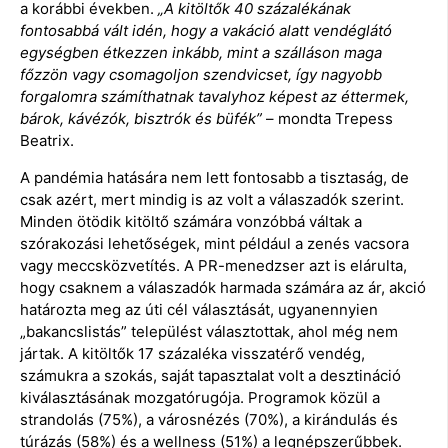
a korábbi években.
„A kitöltők 40 százalékának
fontosabbá vált idén, hogy a vakáció alatt vendéglátó
egységben étkezzen inkább, mint a szálláson maga
főzzön vagy csomagoljon szendvicset, így nagyobb
forgalomra számíthatnak tavalyhoz képest az éttermek,
bárok, kávézók, bisztrók és büfék”
– mondta Trepess
Beatrix.
A pandémia hatására nem lett fontosabb a tisztaság, de
csak azért, mert mindig is az volt a válaszadók szerint.
Minden ötödik kitöltő számára vonzóbbá váltak a
szórakozási lehetőségek, mint például a zenés vacsora
vagy meccsközvetítés. A PR-menedzser azt is elárulta,
hogy csaknem a válaszadók harmada számára az ár, akció
határozta meg az úti cél választását, ugyanennyien
„bakancslistás” települést választottak, ahol még nem
jártak. A kitöltők 17 százaléka visszatérő vendég,
számukra a szokás, saját tapasztalat volt a desztináció
kiválasztásának mozgatórugója. Programok közül a
strandolás (75%), a városnézés (70%), a kirándulás és
túrázás (58%) és a wellness (51%) a legnépszerűbbek.