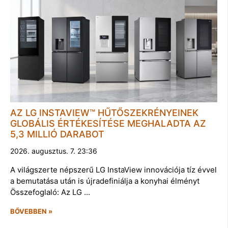
AZ LG INSTAVIEW™ HŰTŐSZEKRÉNYEINEK
GLOBÁLIS ÉRTÉKESÍTÉSE MEGHALADTA AZ
5,3 MILLIÓ DARABOT
2026. augusztus. 7. 23:36
A világszerte népszerű LG InstaView innovációja tíz évvel
a bemutatása után is újradefiniálja a konyhai élményt
Összefoglaló: Az LG …
BŐVEBBEN »