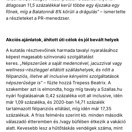
átlagosan 11,5 százalékkal kerül többe egy éjszaka egy
főnek, míg a Balatonnál 8% körüli a drágulás”
– ismertette
a részleteket a PR-menedzser.
Akciós ajánlatok, áhított úti célok és jól bevált helyek
A kutatás résztvevőinek harmada tavalyi nyaralásához
képest magasabb színvonalú szolgáltatást
keres.
„Népszerűek a saját medencével, jacuzzival vagy
wellness-részleggel ellátott szálláshelyek, és nőtt a
félpanziós, illetve all inclusive kényelmi szolgáltatások
népszerűsége is”
– fűzte hozzá Trepess Beatrix. A
szakember azt is elmondta, hogy míg tavaly a Szallas.hu
nyári foglalásainak 0,42 százaléka volt all inclusive, idén
már 1,09 százaléka, és 2020-ban 14,71 százalék
tartalmazott félpanziós ellátást, míg idén már 17,35
százalékuk. A friss felmérés szerint kb. minden második
válaszadó étteremben és /vagy büfében étkezik a vakáció
alatt. Kevesebb lesz a hűtőtáskás vendégek száma, mint