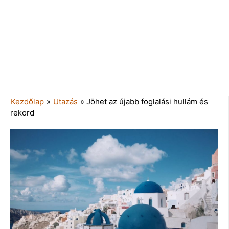
Kezdőlap
»
Utazás
»
Jöhet az újabb foglalási hullám és
rekord