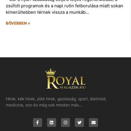
zsúfolt programok és a napi rutin felborulása miatt sokan
kimerültebben térnek vissza a munkáb…
BŐVEBBEN »
Hírek, kék hírek, zöld hírek, gazdaság, sport, életmód,
medicina, ezo és még sok minden más…