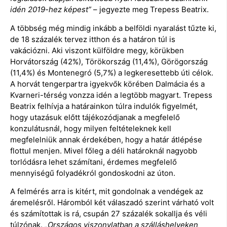
idén 2019-hez képest”
– jegyezte meg Trepess Beatrix.
A többség még mindig inkább a belföldi nyaralást tűzte ki,
de 18 százalék tervez itthon és a határon túl is
vakációzni. Aki viszont külföldre megy, körükben
Horvátország (42%), Törökország (11,4%), Görögország
(11,4%) és Montenegró (5,7%) a legkeresettebb úti célok.
A horvát tengerpartra igyekvők körében Dalmácia és a
Kvarneri-térség vonzza idén a legtöbb magyart. Trepess
Beatrix felhívja a határainkon túlra indulók figyelmét,
hogy utazásuk előtt tájékozódjanak a megfelelő
konzulátusnál, hogy milyen feltételeknek kell
megfelelniük annak érdekében, hogy a határ átlépése
flottul menjen. Mivel főleg a déli határoknál nagyobb
torlódásra lehet számítani, érdemes megfelelő
mennyiségű folyadékról gondoskodni az úton.
A felmérés arra is kitért, mit gondolnak a vendégek az
áremelésről. Háromból két válaszadó szerint várható volt
és számítottak is rá, csupán 27 százalék sokallja és véli
túlzónak.
„Országos viszonylatban a szálláshelyeken