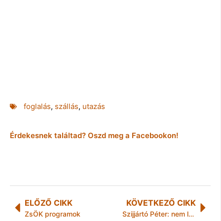
foglalás
,
szállás
,
utazás
Érdekesnek találtad? Oszd meg a Facebookon!
ELŐZŐ CIKK
KÖVETKEZŐ CIKK
ZsÖK programok
Szijjártó Péter: nem lehet ideológiai kérdést csinálni az oltóanyagok ügyéből