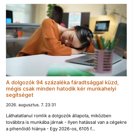
A dolgozók 94 százaléka fáradtsággal küzd,
mégis csak minden hatodik kér munkahelyi
segítséget
2026. augusztus. 7. 23:31
Láthatatlanul romlik a dolgozók állapota, miközben
továbbra is munkába járnak - Ilyen hatással van a cégekre
a pihenőidő hiánya - Egy 2026-os, 6105 f…