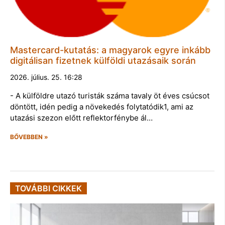
Mastercard-kutatás: a magyarok egyre inkább
digitálisan fizetnek külföldi utazásaik során
2026. július. 25. 16:28
- A külföldre utazó turisták száma tavaly öt éves csúcsot
döntött, idén pedig a növekedés folytatódik1, ami az
utazási szezon előtt reflektorfénybe ál…
BŐVEBBEN »
TOVÁBBI CIKKEK