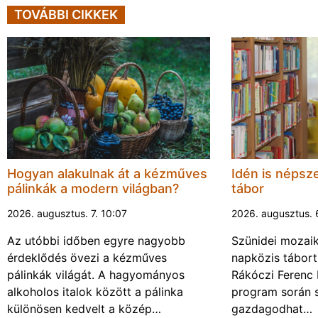
TOVÁBBI CIKKEK
Hogyan alakulnak át a kézműves
Idén is népsze
pálinkák a modern világban?
tábor
2026. augusztus. 7. 10:07
2026. augusztus. 
Az utóbbi időben egyre nagyobb
Szünidei mozai
érdeklődés övezi a kézműves
napközis tábort 
pálinkák világát. A hagyományos
Rákóczi Ferenc 
alkoholos italok között a pálinka
program során 
különösen kedvelt a közép…
gazdagodhat…