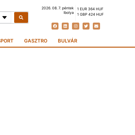
2026. 08. 7. péntek
1 EUR 364 HUF
Ibolya
1 GBP 424 HUF
SPORT
GASZTRO
BULVÁR