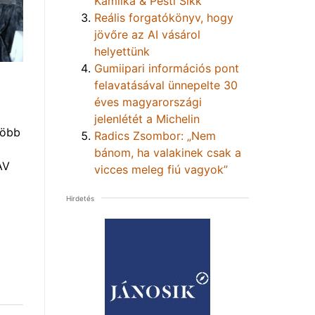
Kamilka & Pesti Sikk
Reális forgatókönyv, hogy
jövőre az AI vásárol
helyettünk
Gumiipari információs pont
felavatásával ünnepelte 30
éves magyarországi
jelenlétét a Michelin
több
Radics Zsombor: „Nem
bánom, ha valakinek csak a
AV
vicces meleg fiú vagyok”
Hirdetés