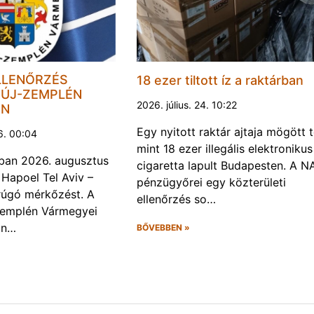
LLENŐRZÉS
18 ezer tiltott íz a raktárban
ÚJ-ZEMPLÉN
2026. július. 24. 10:22
EN
Egy nyitott raktár ajtaja mögött 
6. 00:04
mint 18 ezer illegális elektronikus
ban 2026. augusztus
cigaretta lapult Budapesten. A N
 Hapoel Tel Aviv –
pénzügyőrei egy közterületi
rúgó mérkőzést. A
ellenőrzés so…
Zemplén Vármegyei
án…
BŐVEBBEN »