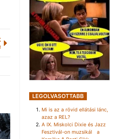
K
t
LEGOLVASOTTABB
Mi is az a rövid ellátási lánc,
azaz a REL?
A IX. Miskolci Dixie és Jazz
Fesztivál-on muzsikál a