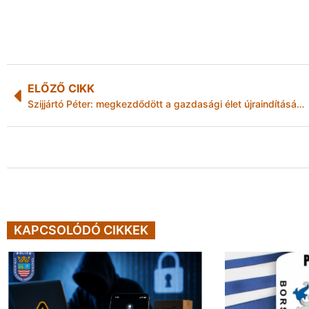
ELŐZŐ CIKK
Szijjártó Péter: megkezdődött a gazdasági élet újraindításáért felelős operatív törzs akciótervének megvalósítása
KAPCSOLÓDÓ CIKKEK