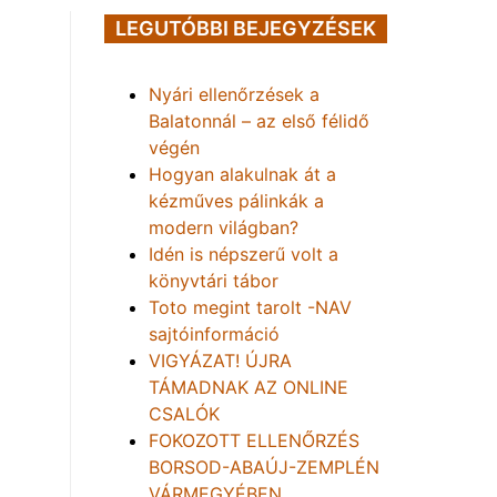
LEGUTÓBBI BEJEGYZÉSEK
Nyári ellenőrzések a
Balatonnál – az első félidő
végén
Hogyan alakulnak át a
kézműves pálinkák a
modern világban?
Idén is népszerű volt a
könyvtári tábor
Toto megint tarolt -NAV
sajtóinformáció
VIGYÁZAT! ÚJRA
TÁMADNAK AZ ONLINE
CSALÓK
FOKOZOTT ELLENŐRZÉS
BORSOD-ABAÚJ-ZEMPLÉN
VÁRMEGYÉBEN