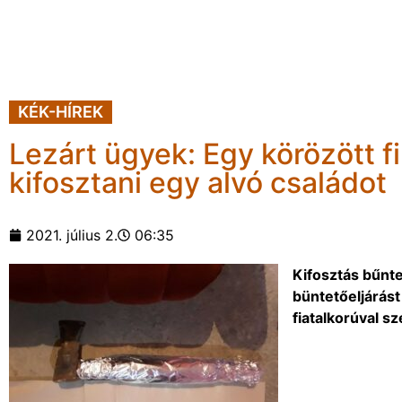
KÉK-HÍREK
Lezárt ügyek: Egy körözött fi
kifosztani egy alvó családot
2021. július 2.
06:35
Kifosztás bűnte
büntetőeljárást
fiatalkorúval s