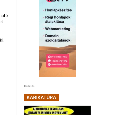
ható
et
ki,
Hirdetés
KARIKATÚRA