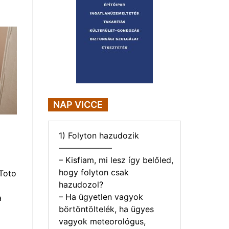
NAP VICCE
1) Folyton hazudozik
——————–
– Kisfiam, mi lesz így belőled,
hogy folyton csak
Toto
hazudozol?
– Ha ügyetlen vagyok
a
börtöntöltelék, ha ügyes
vagyok meteorológus,