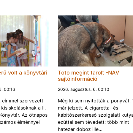
rű volt a könyvtári
Toto megint tarolt -NAV
sajtóinformáció
6. 00:16
2026. augusztus. 6. 00:10
k címmel szervezett
Még ki sem nyitották a ponyvát, 
kisiskolásoknak a II.
már jelzett. A cigaretta- és
Könyvtár. Az ötnapos
kábítószerkereső szolgálati kuty
számos élménnyel
ezúttal sem tévedett: több mint
hatezer doboz ille…