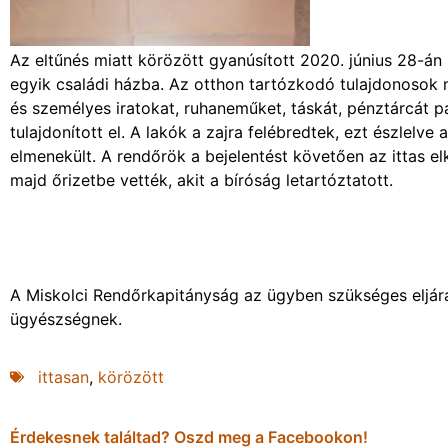
Az eltűnés miatt körözött gyanúsított 2020. június 28-á
egyik családi házba. Az otthon tartózkodó tulajdonosok m
és személyes iratokat, ruhaneműket, táskát, pénztárcát pá
tulajdonított el. A lakók a zajra felébredtek, ezt észlelv
elmenekült. A rendőrök a bejelentést követően az ittas elk
majd őrizetbe vették, akit a bíróság letartóztatott.
A Miskolci Rendőrkapitányság az ügyben szükséges eljárá
ügyészségnek.
ittasan
,
körözött
Érdekesnek találtad? Oszd meg a Facebookon!