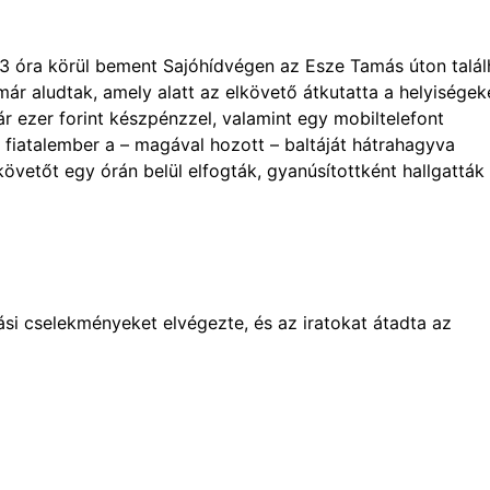
n 3 óra körül bement Sajóhídvégen az Esze Tamás úton talál
ár aludtak, amely alatt az elkövető átkutatta a helyiségek
r ezer forint készpénzzel, valamint egy mobiltelefont
e a fiatalember a – magával hozott – baltáját hátrahagyva
övetőt egy órán belül elfogták, gyanúsítottként hallgatták 
si cselekményeket elvégezte, és az iratokat átadta az