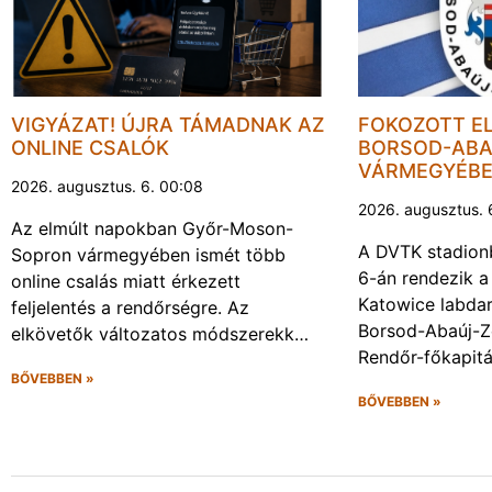
VIGYÁZAT! ÚJRA TÁMADNAK AZ
FOKOZOTT E
ONLINE CSALÓK
BORSOD-ABA
VÁRMEGYÉB
2026. augusztus. 6. 00:08
2026. augusztus. 
Az elmúlt napokban Győr-Moson-
A DVTK stadion
Sopron vármegyében ismét több
6-án rendezik a
online csalás miatt érkezett
Katowice labda
feljelentés a rendőrségre. Az
Borsod-Abaúj-
elkövetők változatos módszerekk…
Rendőr-főkapit
BŐVEBBEN »
BŐVEBBEN »