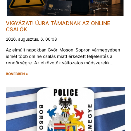
VIGYÁZAT! ÚJRA TÁMADNAK AZ ONLINE
CSALÓK
2026. augusztus. 6. 00:08
Az elmúlt napokban Győr-Moson-Sopron vármegyében
ismét több online csalás miatt érkezett feljelentés a
rendőrségre. Az elkövetők változatos módszerekk…
BŐVEBBEN »