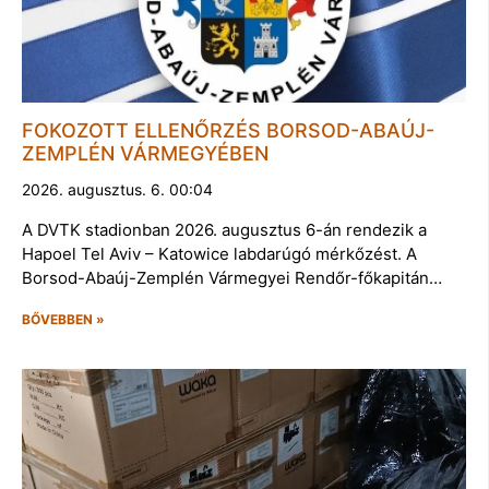
FOKOZOTT ELLENŐRZÉS BORSOD-ABAÚJ-
ZEMPLÉN VÁRMEGYÉBEN
2026. augusztus. 6. 00:04
A DVTK stadionban 2026. augusztus 6-án rendezik a
Hapoel Tel Aviv – Katowice labdarúgó mérkőzést. A
Borsod-Abaúj-Zemplén Vármegyei Rendőr-főkapitán…
BŐVEBBEN »