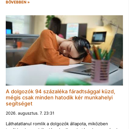
BŐVEBBEN »
A dolgozók 94 százaléka fáradtsággal küzd,
mégis csak minden hatodik kér munkahelyi
segítséget
2026. augusztus. 7. 23:31
Láthatatlanul romlik a dolgozók állapota, miközben