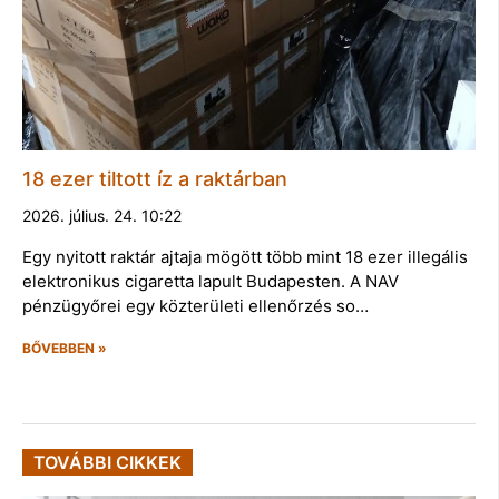
18 ezer tiltott íz a raktárban
2026. július. 24. 10:22
Egy nyitott raktár ajtaja mögött több mint 18 ezer illegális
elektronikus cigaretta lapult Budapesten. A NAV
pénzügyőrei egy közterületi ellenőrzés so…
BŐVEBBEN »
TOVÁBBI CIKKEK