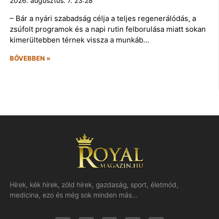
2026. augusztus. 7. 23:28
– Bár a nyári szabadság célja a teljes regenerálódás, a
zsúfolt programok és a napi rutin felborulása miatt sokan
kimerültebben térnek vissza a munkáb…
BŐVEBBEN »
Hírek, kék hírek, zöld hírek, gazdaság, sport, életmód,
medicina, ezo és még sok minden más…