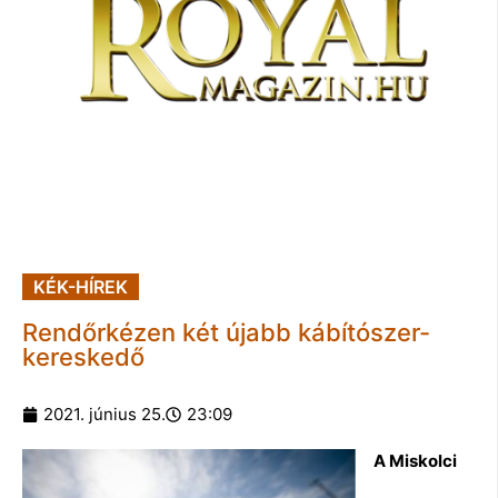
KÉK-HÍREK
Rendőrkézen két újabb kábítószer-
kereskedő
2021. június 25.
23:09
A Miskolci