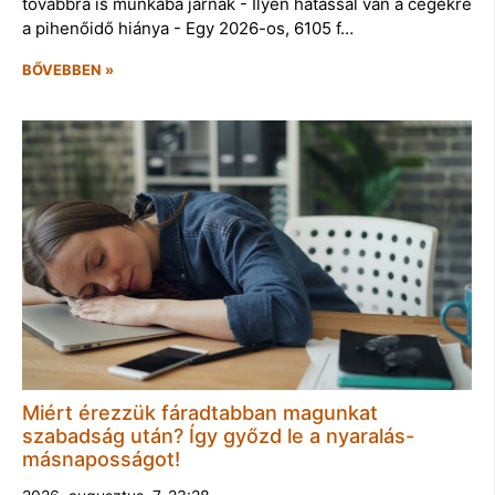
továbbra is munkába járnak - Ilyen hatással van a cégekre
a pihenőidő hiánya - Egy 2026-os, 6105 f…
BŐVEBBEN »
Miért érezzük fáradtabban magunkat
szabadság után? Így győzd le a nyaralás-
másnaposságot!