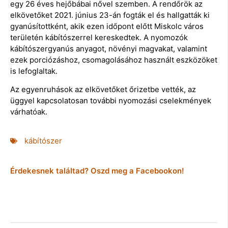
egy 26 éves hejőbábai nővel szemben. A rendőrök az
elkövetőket 2021. június 23-án fogták el és hallgatták ki
gyanúsítottként, akik ezen időpont előtt Miskolc város
területén kábítószerrel kereskedtek. A nyomozók
kábítószergyanús anyagot, növényi magvakat, valamint
ezek porciózáshoz, csomagolásához használt eszközöket
is lefoglaltak.
Az egyenruhások az elkövetőket őrizetbe vették, az
üggyel kapcsolatosan további nyomozási cselekmények
várhatóak.
kábítószer
Érdekesnek találtad? Oszd meg a Facebookon!