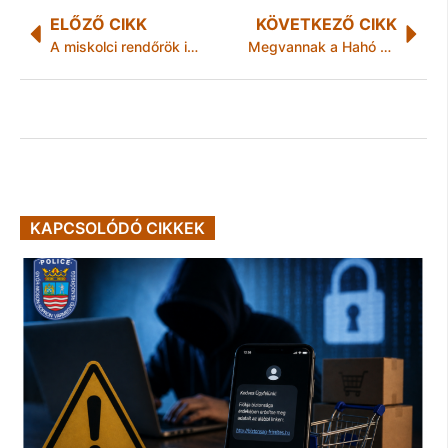
ELŐZŐ CIKK
KÖVETKEZŐ CIKK
A miskolci rendőrök is tudják, hogyan dolgoznak a zsebtolvajok
Megvannak a Hahó könyvtár(s)ak vetélkedő nyertesei
KAPCSOLÓDÓ CIKKEK