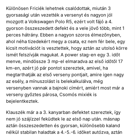
Különösen Friciék lehetnek csalódottak, miután 3
gyorsasági után vezették a versenyt és nagyon jól
mozgott a Volkswagen Polo R5, ezért volt fájó a 4.
gyorson összeszedett defekt és a vele jövő több, mint 1
perces hátrány. Ebben a nagyon szoros élmezőnyben,
ahol néha tizedekért megy a csata, ez nem fér bele, egy
kicsit motivációt is vesztettek, hogy aztán az utolsó körre
ismét felszívják magukat. A power stag-en egy 3. időt
menve, mindössze 3 mp-el elmaradva az első időtől 17
km-en, azért jó pár pontot szereztek, amivel, ha
megtarthatják az első verseny pontjait, amire igen nagy
az esély, a mínuszolást is belekalkulálva, még
versenyben vannak a bajnoki címért, amiért most már a
verseny győztes párosa, Csomós mixiék is
bejelentkeztek.
Klauszék már a a 3. kanyarban defektet szereztek, így
nem jó szájízzel feküdtek le az első nap után. másnap
aztán összeszedetten és gyorsan, különösebb kaland
nélkül stabilan haladtak a 4.-5.-6. időket autózva, aztán