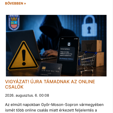
BŐVEBBEN »
VIGYÁZAT! ÚJRA TÁMADNAK AZ ONLINE
CSALÓK
2026. augusztus. 6. 00:08
Az elmúlt napokban Győr-Moson-Sopron vármegyében
ismét több online csalás miatt érkezett feljelentés a