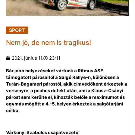
SPORT
Nem jó, de nem is tragikus!
2021. június 11.
23:11
Bár jobb helyezéseket vártunk a Ritmus ASE
támogatott párosaitól a Salgó Rallye-n, különösen a
Turán-Bagaméri párostól, akik címvédőként érkeztek a
versenyre, a peches defekt után, ami a Klausz-Csányi
párost sem kerülte el, kihozták belőle a maximumot és
egymás mögött a 4.-5. helyen érkeztek a salgótarjáni
célba.
Várkonyi Szabolcs csapatvezető: