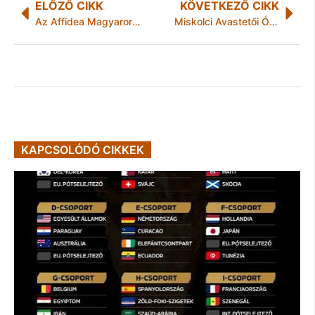
ELŐZŐ CIKK
KÖVETKEZŐ CIKK
Az Affidea Magyarország Peer Review minőségbiztosítási rendszerrel javítja a CT/MR-vizsgálatok szakmai minőségét
Miskolci Avastetői Óvoda támogatása
KAPCSOLÓDÓ CIKKEK