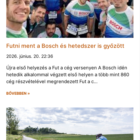
Futni ment a Bosch és hetedszer is győzött
2026. június. 20. 22:36
Újra első helyezés a Fut a cég versenyen A Bosch idén
hetedik alkalommal végzett első helyen a több mint 860
cég részvételével megrendezett Fut a c…
BŐVEBBEN »