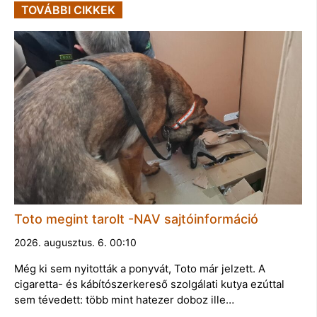
TOVÁBBI CIKKEK
Toto megint tarolt -NAV sajtóinformáció
2026. augusztus. 6. 00:10
Még ki sem nyitották a ponyvát, Toto már jelzett. A
cigaretta- és kábítószerkereső szolgálati kutya ezúttal
sem tévedett: több mint hatezer doboz ille…