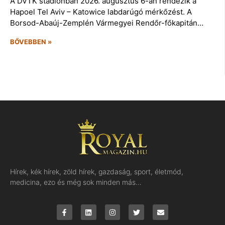
A DVTK stadionban 2026. augusztus 6-án rendezik a
Hapoel Tel Aviv – Katowice labdarúgó mérkőzést. A
Borsod-Abaúj-Zemplén Vármegyei Rendőr-főkapitán…
BŐVEBBEN »
Hírek, kék hírek, zöld hírek, gazdaság, sport, életmód,
medicina, ezo és még sok minden más…