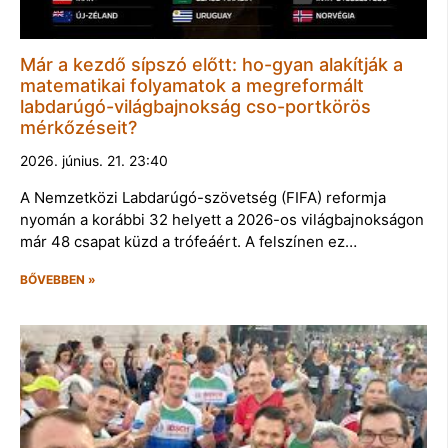
Már a kezdő sípszó előtt: ho-gyan alakítják a
matematikai folyamatok a megreformált
labdarúgó-világbajnokság cso-portkörös
mérkőzéseit?
2026. június. 21. 23:40
A Nemzetközi Labdarúgó-szövetség (FIFA) reformja
nyomán a korábbi 32 helyett a 2026-os világbajnokságon
már 48 csapat küzd a trófeáért. A felszínen ez…
BŐVEBBEN »