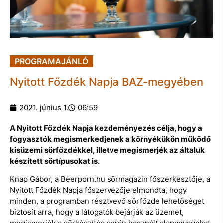
PROGRAMAJÁNLÓ
Nyitott Főzdék Napja BAZ-megyében
2021. június 1.
06:59
A Nyitott Főzdék Napja kezdeményezés célja, hogy a
fogyasztók megismerkedjenek a környékükön működő
kisüzemi sörfőzdékkel, illetve megismerjék az általuk
készített sörtípusokat is.
Knap Gábor, a Beerporn.hu sörmagazin főszerkesztője, a
Nyitott Főzdék Napja főszervezője elmondta, hogy
minden, a programban résztvevő sörfőzde lehetőséget
biztosít arra, hogy a látogatók bejárják az üzemet,
megismerjék a sörkészítés során használt alapanyagokat,