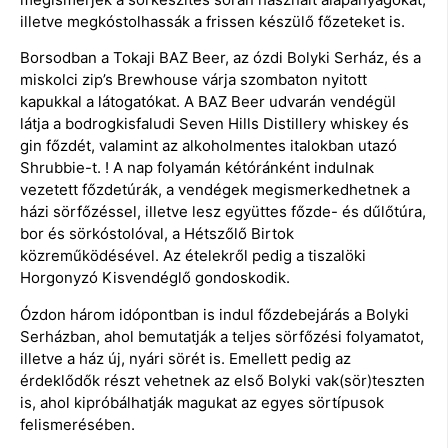
illetve megkóstolhassák a frissen készülő főzeteket is.
Borsodban a Tokaji BAZ Beer, az ózdi Bolyki Serház, és a
miskolci zip’s Brewhouse várja szombaton nyitott
kapukkal a látogatókat. A BAZ Beer udvarán vendégül
látja a bodrogkisfaludi Seven Hills Distillery whiskey és
gin főzdét, valamint az alkoholmentes italokban utazó
Shrubbie-t. ! A nap folyamán kétóránként indulnak
vezetett főzdetúrák, a vendégek megismerkedhetnek a
házi sörfőzéssel, illetve lesz együttes főzde- és dűlőtúra,
bor és sörkóstolóval, a Hétszőlő Birtok
közreműködésével. Az ételekről pedig a tiszalöki
Horgonyzó Kisvendéglő gondoskodik.
Ózdon három idópontban is indul főzdebejárás a Bolyki
Serházban, ahol bemutatják a teljes sörfőzési folyamatot,
illetve a ház új, nyári sörét is. Emellett pedig az
érdeklődők részt vehetnek az első Bolyki vak(sör)teszten
is, ahol kipróbálhatják magukat az egyes sörtípusok
felismerésében.