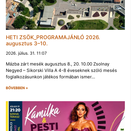
HETI ZSÖK_PROGRAMAJÁNLÓ 2026.
augusztus 3–10.
2026. július. 31. 11:07
Mázba zárt mesék augusztus 8., 20. 10.00 Zsolnay
Negyed – Sikorski Villa A 4-8 éveseknek szóló mesés
foglalkozásunkon játékos formában ismer…
BŐVEBBEN »