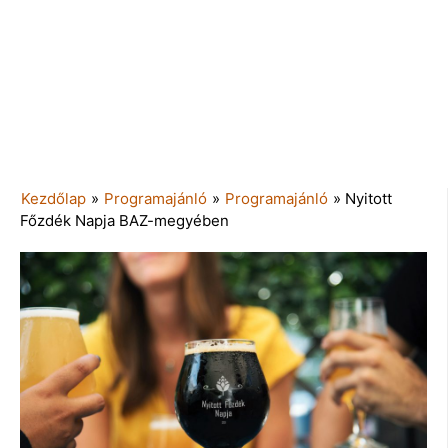
Kezdőlap
»
Programajánló
»
Programajánló
»
Nyitott
Főzdék Napja BAZ-megyében