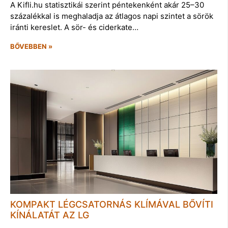
A Kifli.hu statisztikái szerint péntekenként akár 25–30
százalékkal is meghaladja az átlagos napi szintet a sörök
iránti kereslet. A sör- és ciderkate…
BŐVEBBEN »
KOMPAKT LÉGCSATORNÁS KLÍMÁVAL BŐVÍTI
KÍNÁLATÁT AZ LG