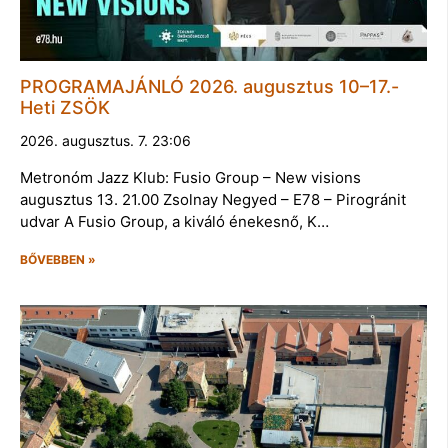
PROGRAMAJÁNLÓ 2026. augusztus 10–17.-
Heti ZSÖK
2026. augusztus. 7. 23:06
Metronóm Jazz Klub: Fusio Group – New visions
augusztus 13. 21.00 Zsolnay Negyed – E78 – Pirogránit
udvar A Fusio Group, a kiváló énekesnő, K…
BŐVEBBEN »