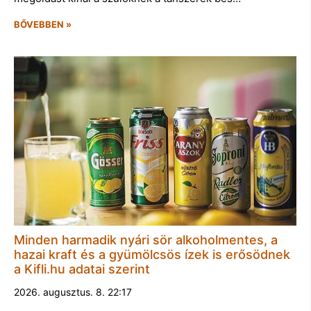
BŐVEBBEN »
Minden harmadik nyári sör alkoholmentes, a
hazai kraft és a gyümölcsös ízek is erősödnek
a Kifli.hu adatai szerint
2026. augusztus. 8. 22:17