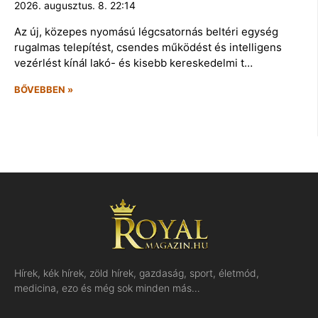
2026. augusztus. 8. 22:14
Az új, közepes nyomású légcsatornás beltéri egység
rugalmas telepítést, csendes működést és intelligens
vezérlést kínál lakó- és kisebb kereskedelmi t…
BŐVEBBEN »
Hírek, kék hírek, zöld hírek, gazdaság, sport, életmód,
medicina, ezo és még sok minden más…