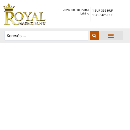
2026. 08. 10. hétfő
1 EUR 365 HUF
Lőrinc
1 GBP 425 HUF