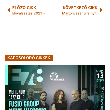
ELŐZŐ CIKK
KÖVETKEZŐ CIKK
Előválasztás 2021 – A DK Lengyel Mátét támogatja Szabolcs-Szatmár-Bereg megye 1. választókerületében
Martonvásár újra nyit!
KAPCSOLÓDÓ CIKKEK