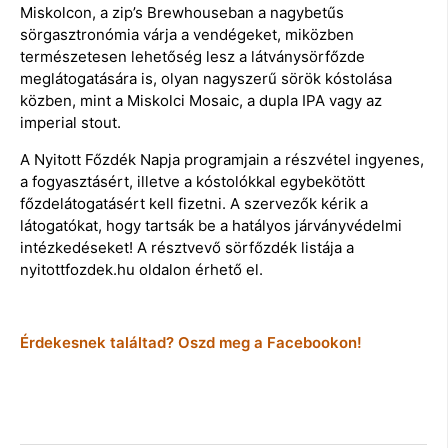
Miskolcon, a zip’s Brewhouseban a nagybetűs
sörgasztronómia várja a vendégeket, miközben
természetesen lehetőség lesz a látványsörfőzde
meglátogatására is, olyan nagyszerű sörök kóstolása
közben, mint a Miskolci Mosaic, a dupla IPA vagy az
imperial stout.
A Nyitott Főzdék Napja programjain a részvétel ingyenes,
a fogyasztásért, illetve a kóstolókkal egybekötött
főzdelátogatásért kell fizetni. A szervezők kérik a
látogatókat, hogy tartsák be a hatályos járványvédelmi
intézkedéseket! A résztvevő sörfőzdék listája a
nyitottfozdek.hu oldalon érhető el.
Érdekesnek találtad? Oszd meg a Facebookon!