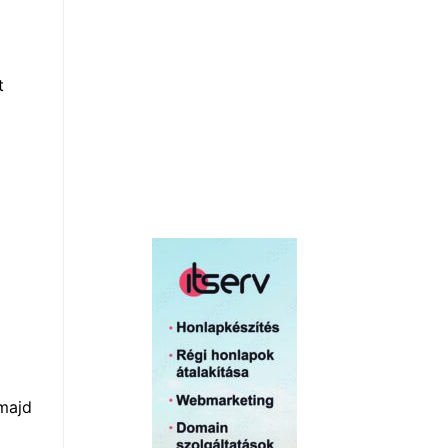
t
 majd