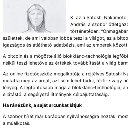
Ki az a Satoshi Nakamoto,
András, a szobor ötletgazdá
történetében: “Önmagában 
születtek, de ami valóban jobbá teszi a világot, az a bit
igazságos és átlátható adatbázis, ami az emberek közötti
A bitcoin és a mögötte álló blokklánc-technológia legfő
nélkül teszi lehetővé az értékek továbbítását a világ bárm
Az online fizetőeszköz megalkotója a rejtélyes Satoshi 
mutatta meg az arcát, azt sem lehet tudni, férfi-e vagy n
lényeg. A legfontosabb maga a blokklánc-technológia, ami
ellátástól a segélyszállítmányok célbajuttatásáig.
Ha ránézünk, a saját arcunkat látjuk
A szobor hírét már korábban nyilvánosságra hozták, most 
a műalkotás.