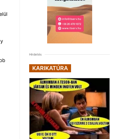
z
elül
gy
Hirdetés
obb
KARIKATÚRA