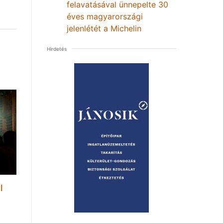
felavatásával ünnepelte 30
éves magyarországi
jelenlétét a Michelin
Hirdetés
l