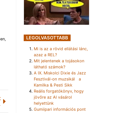
LEGOLVASOTTABB
en,
Mi is az a rövid ellátási lánc,
azaz a REL?
Mit jelentenek a tojásokon
látható számok?
A IX. Miskolci Dixie és Jazz
Fesztivál-on muzsikál a
Kamilka & Pesti Sikk
Reális forgatókönyv, hogy
jövőre az AI vásárol
K
helyettünk
elkövetőit
Gumiipari információs pont