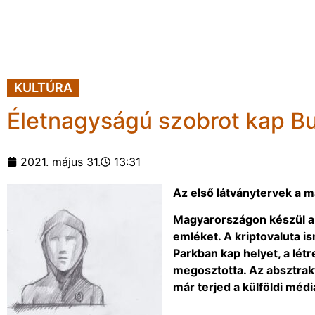
KULTÚRA
Életnagyságú szobrot kap Bu
2021. május 31.
13:31
Az első látványtervek a 
Magyarországon készül a vi
emléket. A kriptovaluta i
Parkban kap helyet, a létr
megosztotta. Az absztrakt
már terjed a külföldi médi