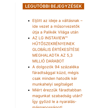
LEGUTÓBBI BEJEGYZÉSEK
Eljött az ideje a váltásnak –
ide vezet a műsorvezetők
útja a Palikék Világa után
AZ LG INSTAVIEW™
HŰTŐSZEKRÉNYEINEK
GLOBÁLIS ÉRTÉKESÍTÉSE
MEGHALADTA AZ 5,3
MILLIÓ DARABOT
A dolgozók 94 százaléka
fáradtsággal küzd, mégis
csak minden hatodik kér
munkahelyi segítséget
Miért érezzük fáradtabban
magunkat szabadság után?
Így győzd le a nyaralás-
másnaposságot!