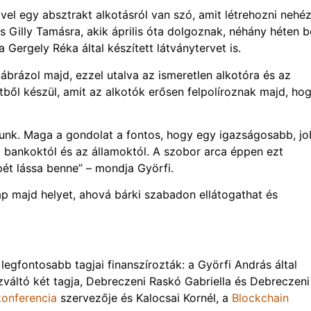
l egy absztrakt alkotásról van szó, amit létrehozni nehé
s Gilly Tamásra, akik április óta dolgoznak, néhány héten b
 Gergely Réka által készített látványtervet is.
brázol majd, ezzel utalva az ismeretlen alkotóra és az
tből készül, amit az alkotók erősen felpolíroznak majd, ho
unk. Maga a gondolat a fontos, hogy egy igazságosabb, j
a bankoktól és az államoktól. A szobor arca éppen ezt
épét lássa benne” – mondja Györfi.
ap majd helyet, ahová bárki szabadon ellátogathat és
egfontosabb tagjai finanszírozták: a Györfi András által
váltó két tagja, Debreczeni Raskó Gabriella és Debreczeni
konferencia
szervezője és Kalocsai Kornél, a
Blockchain