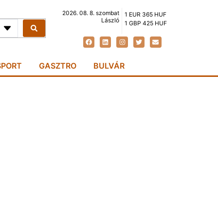
2026. 08. 8. szombat
1 EUR 365 HUF
László
1 GBP 425 HUF
SPORT
GASZTRO
BULVÁR