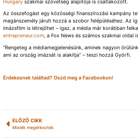
Hungary
szakmai szövetség alapítója is csatlakozott.
Az összefogást egy közösségi finanszírozási kampány tet
magánszemély járult hozzá a szobor felépüléséhez. Az így
imázsfilm is létrejöhet – igaz, a média már korábban fel
entrepreneur.com
, a Fox News és számos szakmai oldal is
“Rengeteg a médiamegjelenésünk, aminek nagyon örülünk.
ami az ország imázsát is alakítja” – teszi hozzá Györfi.
Érdekesnek találtad? Oszd meg a Facebookon!
ELŐZŐ CIKK
Mixiék megérkeztek