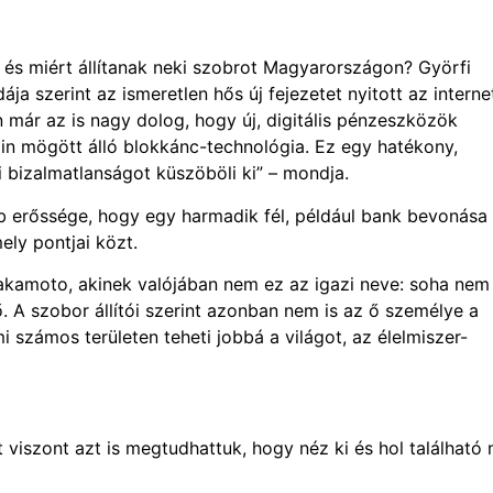
 és miért állítanak neki szobrot Magyarországon? Györfi
ja szerint az ismeretlen hős új fejezetet nyitott az interne
már az is nagy dolog, hogy új, digitális pénzeszközök
coin mögött álló blokkánc-technológia. Ez egy hatékony,
 bizalmatlanságot küszöböli ki” – mondja.
bb erőssége, hogy egy harmadik fél, például bank bevonása
ely pontjai közt.
Nakamoto, akinek valójában nem ez az igazi neve: soha nem
ő. A szobor állítói szerint azonban nem is az ő személye a
 számos területen teheti jobbá a világot, az élelmiszer-
viszont azt is megtudhattuk, hogy néz ki és hol található