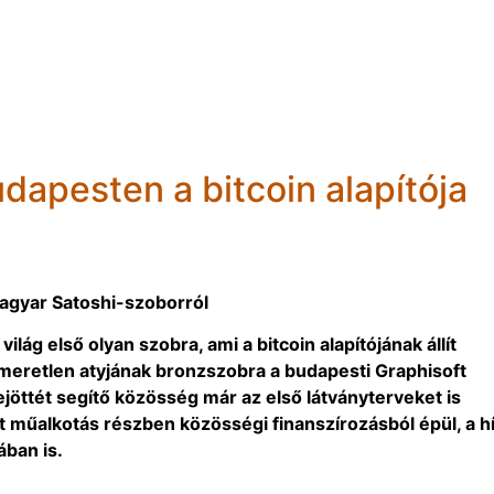
dapesten a bitcoin alapítója
magyar Satoshi-szoborról
lág első olyan szobra, ami a bitcoin alapítójának állít
smeretlen atyjának bronzszobra a budapesti Graphisoft
ejöttét segítő közösség már az első látványterveket is
 műalkotás részben közösségi finanszírozásból épül, a h
ában is.