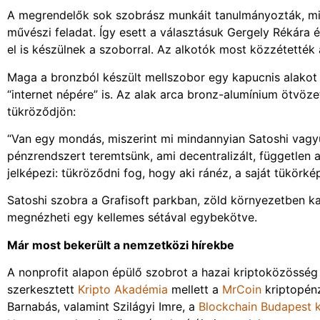
A megrendelők sok szobrász munkáit tanulmányozták, mive
művészi feladat. Így esett a választásuk Gergely Rékára é
el is készülnek a szoborral. Az alkotók most közzétették a
Maga a bronzból készült mellszobor egy kapucnis alakot á
“internet népére” is. Az alak arca bronz-alumínium ötvöze
tükröződjön:
“Van egy mondás, miszerint mi mindannyian Satoshi vagy
pénzrendszert teremtsünk, ami decentralizált, független 
jelképezi: tükröződni fog, hogy aki ránéz, a saját tükörk
Satoshi szobra a Grafisoft parkban, zöld környezetben k
megnézheti egy kellemes sétával egybekötve.
Már most bekerült a nemzetközi hírekbe
A nonprofit alapon épülő szobrot a hazai kriptoközösség l
szerkesztett
Kripto Akadémia
mellett a
MrCoin
kriptopénz
Barnabás, valamint Szilágyi Imre, a
Blockchain Budapest 