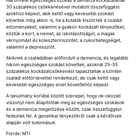
Háromféle egészséges szokás a demecia kockázatának
30 százalékos csökkenésével mutatott összefüggést
azokhoz képest, akik kettő vagy kevesebb szokást
követtek még akkor is, ha a kutatók kiszűrték a családi
előzményeket, valamint a gyakori kockázati tényezőket,
köztük a kort, a nemet, az iskolázottságot, a magas
vérnyomást és koleszterinszintet, a cukorbetegséget,
valamint a depressziót.
Akiknek a családjában előfordult a demencia, és legalább
három egészséges szokást követtek, azoknál 25-35
százalékos kockázatcsökkenést tapasztaltak a szintén
családi előtörténettel rendelkező, de csak kettő vagy
kevesebb egészséges elvet követőkhöz képest.
A tanulmány korlátai között szerepel, hogy ok-okozati
viszonyt nem állapítottak meg az egészséges szokások
és a demencia megelőzése között, csak összefüggést
fedeztek fel. A genetikai tényezőkről csak a kérdőívek
alapján volt tudomásuk.
Forrás: MTI