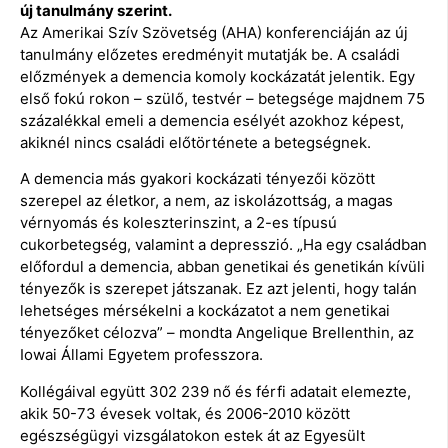
új tanulmány szerint.
Az Amerikai Szív Szövetség (AHA) konferenciáján az új
tanulmány előzetes eredményit mutatják be. A családi
előzmények a demencia komoly kockázatát jelentik. Egy
első fokú rokon – szülő, testvér – betegsége majdnem 75
százalékkal emeli a demencia esélyét azokhoz képest,
akiknél nincs családi előtörténete a betegségnek.
A demencia más gyakori kockázati tényezői között
szerepel az életkor, a nem, az iskolázottság, a magas
vérnyomás és koleszterinszint, a 2-es típusú
cukorbetegség, valamint a depresszió. „Ha egy családban
előfordul a demencia, abban genetikai és genetikán kívüli
tényezők is szerepet játszanak. Ez azt jelenti, hogy talán
lehetséges mérsékelni a kockázatot a nem genetikai
tényezőket célozva” – mondta Angelique Brellenthin, az
Iowai Állami Egyetem professzora.
Kollégáival együtt 302 239 nő és férfi adatait elemezte,
akik 50-73 évesek voltak, és 2006-2010 között
egészségügyi vizsgálatokon estek át az Egyesült