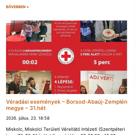
BŐVEBBEN »
Véradási események – Borsod-Abaúj-Zemplén
megye – 31.hét
2026. július. 23. 18:58
Miskolc, Miskolci Területi Vérellátó Intézeti (Szentpéteri