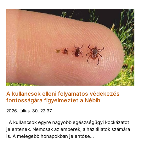
A kullancsok elleni folyamatos védekezés
fontosságára figyelmeztet a Nébih
2026. július. 30. 22:37
A kullancsok egyre nagyobb egészségügyi kockázatot
jelentenek. Nemcsak az emberek, a háziállatok számára
is. A melegebb hónapokban jelentőse…