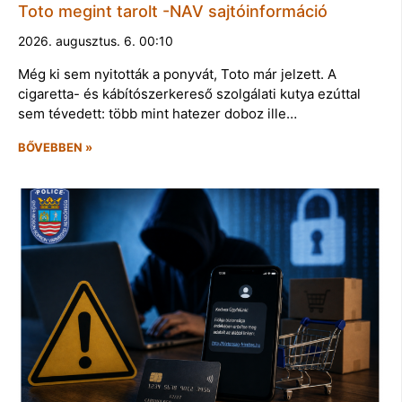
Toto megint tarolt -NAV sajtóinformáció
2026. augusztus. 6. 00:10
Még ki sem nyitották a ponyvát, Toto már jelzett. A
cigaretta- és kábítószerkereső szolgálati kutya ezúttal
sem tévedett: több mint hatezer doboz ille…
BŐVEBBEN »