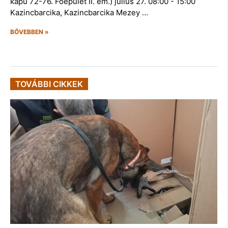
kapu 72-76. Főépület II. em.) július 27. 08:00 - 15:00
Kazincbarcika, Kazincbarcika Mezey …
BŐVEBBEN »
TOVÁBBI CIKKEK