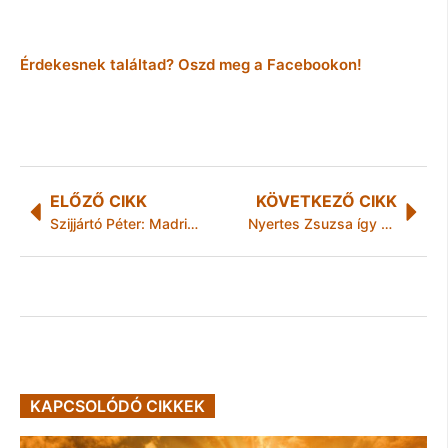
Érdekesnek találtad? Oszd meg a Facebookon!
ELŐZŐ CIKK
KÖVETKEZŐ CIKK
Szijjártó Péter: Madridban felavatták a Puskás Ferencről elnevezett utcát
Nyertes Zsuzsa így állította meg az idő múlását
KAPCSOLÓDÓ CIKKEK