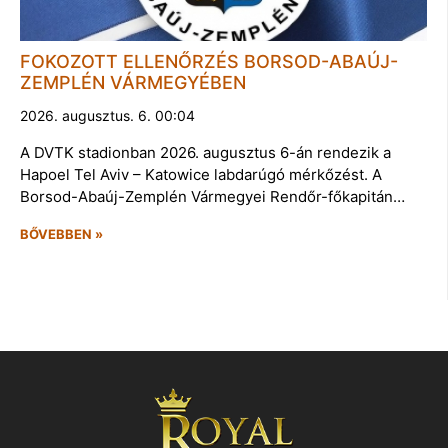
FOKOZOTT ELLENŐRZÉS BORSOD-ABAÚJ-
ZEMPLÉN VÁRMEGYÉBEN
2026. augusztus. 6. 00:04
A DVTK stadionban 2026. augusztus 6-án rendezik a
Hapoel Tel Aviv – Katowice labdarúgó mérkőzést. A
Borsod-Abaúj-Zemplén Vármegyei Rendőr-főkapitán…
BŐVEBBEN »