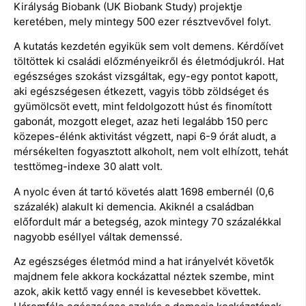
Királyság Biobank (UK Biobank Study) projektje
keretében, mely mintegy 500 ezer résztvevővel folyt.
A kutatás kezdetén egyikük sem volt demens. Kérdőívet
töltöttek ki családi előzményeikről és életmódjukról. Hat
egészséges szokást vizsgáltak, egy-egy pontot kapott,
aki egészségesen étkezett, vagyis több zöldséget és
gyümölcsöt evett, mint feldolgozott húst és finomított
gabonát, mozgott eleget, azaz heti legalább 150 perc
közepes-élénk aktivitást végzett, napi 6-9 órát aludt, a
mérsékelten fogyasztott alkoholt, nem volt elhízott, tehát
testtömeg-indexe 30 alatt volt.
A nyolc éven át tartó követés alatt 1698 embernél (0,6
százalék) alakult ki demencia. Akiknél a családban
előfordult már a betegség, azok mintegy 70 százalékkal
nagyobb eséllyel váltak demenssé.
Az egészséges életmód mind a hat irányelvét követők
majdnem fele akkora kockázattal néztek szembe, mint
azok, akik kettő vagy ennél is kevesebbet követtek.