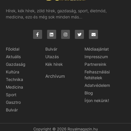
Hírek, kék hírek, zöld hírek, gazdaság, sport, életmód,
medicina, ezo és még sok minden más…
Főoldal
Bulvár
Médiaajánlat
Aktuális
Utazás
Impresszum
Gazdaság
Kék hírek
Partnereink
Kultúra
Felhasználási
Archívum
feltételek
Technika
Adatvédelem
Medicina
Blog
Sport
Írjon nekünk!
Gasztro
Bulvár
Copyright © 2026 Royalmagazin.hu