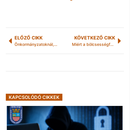
ELŐZŐ CIKK
KÖVETKEZŐ CIKK
Önkormányzatoknál, intézményeknél, szakszervezeteknél kallódó szocreál festményeket, tárgyakat keresnek
Miért a bölcsességfog a szájüreg legproblémásabb foga?
KAPCSOLÓDÓ CIKKEK