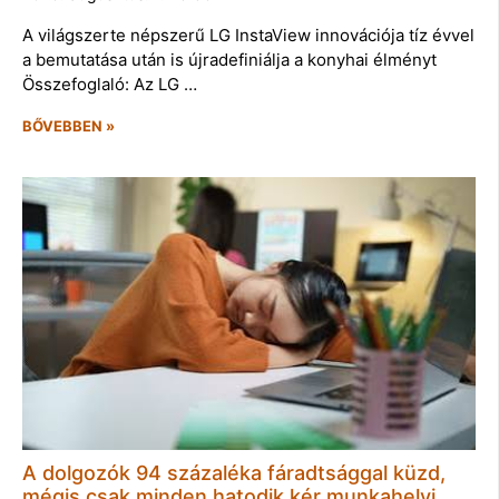
A világszerte népszerű LG InstaView innovációja tíz évvel
a bemutatása után is újradefiniálja a konyhai élményt
Összefoglaló: Az LG …
BŐVEBBEN »
A dolgozók 94 százaléka fáradtsággal küzd,
mégis csak minden hatodik kér munkahelyi