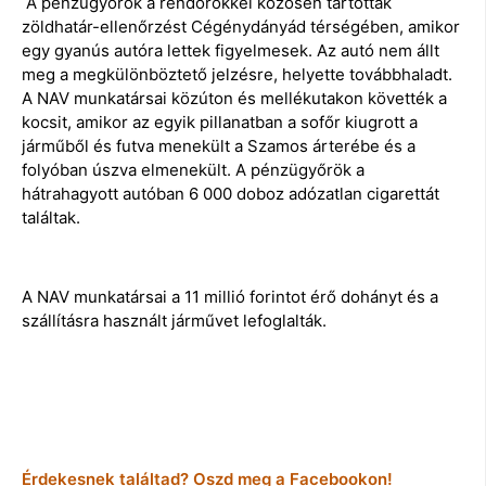
A pénzügyőrök a rendőrökkel közösen tartottak
zöldhatár-ellenőrzést Cégénydányád térségében, amikor
egy gyanús autóra lettek figyelmesek. Az autó nem állt
meg a megkülönböztető jelzésre, helyette továbbhaladt.
A NAV munkatársai közúton és mellékutakon követték a
kocsit, amikor az egyik pillanatban a sofőr kiugrott a
járműből és futva menekült a Szamos árterébe és a
folyóban úszva elmenekült. A pénzügyőrök a
hátrahagyott autóban 6 000 doboz adózatlan cigarettát
találtak.
A NAV munkatársai a 11 millió forintot érő dohányt és a
szállításra használt járművet lefoglalták.
Érdekesnek találtad? Oszd meg a Facebookon!