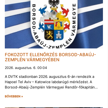
FOKOZOTT ELLENŐRZÉS BORSOD-ABAÚJ-
ZEMPLÉN VÁRMEGYÉBEN
2026. augusztus. 6. 00:04
A DVTK stadionban 2026. augusztus 6-án rendezik a
Hapoel Tel Aviv – Katowice labdarúgó mérkőzést. A
Borsod-Abaúj-Zemplén Vármegyei Rendőr-főkapitán…
BŐVEBBEN »