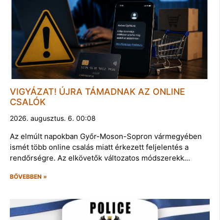
VIGYÁZAT! ÚJRA TÁMADNAK AZ ONLINE
CSALÓK
2026. augusztus. 6. 00:08
Az elmúlt napokban Győr-Moson-Sopron vármegyében
ismét több online csalás miatt érkezett feljelentés a
rendőrségre. Az elkövetők változatos módszerekk…
BŐVEBBEN »