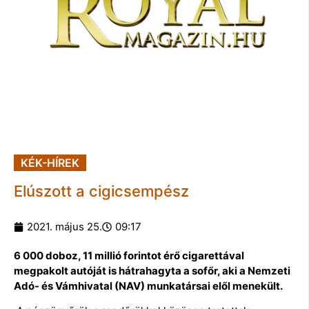
KÉK-HÍREK
Elúszott a cigicsempész
2021. május 25.
09:17
6 000 doboz, 11 millió forintot érő cigarettával
megpakolt autóját is hátrahagyta a sofőr, aki a Nemzeti
Adó- és Vámhivatal (NAV) munkatársai elől menekült.