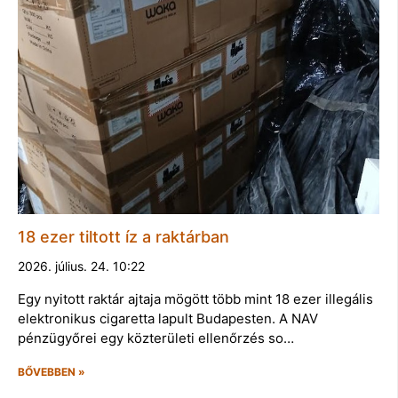
18 ezer tiltott íz a raktárban
2026. július. 24. 10:22
Egy nyitott raktár ajtaja mögött több mint 18 ezer illegális
elektronikus cigaretta lapult Budapesten. A NAV
pénzügyőrei egy közterületi ellenőrzés so…
BŐVEBBEN »