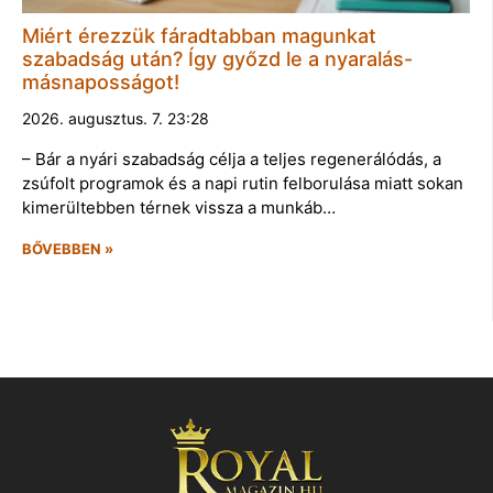
Miért érezzük fáradtabban magunkat
szabadság után? Így győzd le a nyaralás-
másnaposságot!
2026. augusztus. 7. 23:28
– Bár a nyári szabadság célja a teljes regenerálódás, a
zsúfolt programok és a napi rutin felborulása miatt sokan
kimerültebben térnek vissza a munkáb…
BŐVEBBEN »