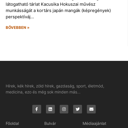
látogatható tárlat Kacusika Hokuszai művész
munkásságát a kortárs japán mangák (képregények)
perspektíváj…
BŐVEBBEN »
Hírek, kék hírek, zöld hírek, gazdaság, sport, életmód,
medicina, ezo és még sok minden más…
Főoldal
Bulvár
Médiaajánlat