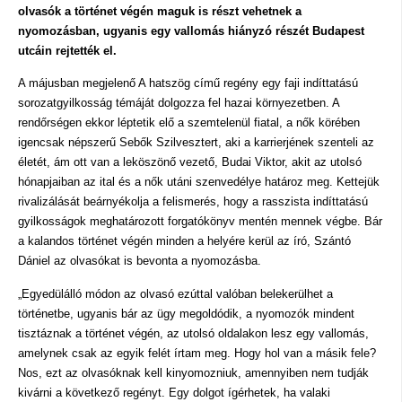
olvasók a történet végén maguk is részt
vehetnek a
nyomozásban, ugyanis egy vallomás hiányzó részét Budapest
utcáin rejtették el.
A májusban megjelenő A hatszög című regény egy faji indíttatású
sorozatgyilkosság témáját dolgozza fel hazai környezetben. A
rendőrségen ekkor léptetik elő a szemtelenül fiatal, a nők körében
igencsak népszerű Sebők Szilvesztert, aki a karrierjének szenteli az
életét, ám ott van a leköszönő vezető, Budai Viktor, akit az utolsó
hónapjaiban az ital és a nők utáni szenvedélye határoz meg. Kettejük
rivalizálását beárnyékolja a felismerés, hogy a rasszista indíttatású
gyilkosságok meghatározott forgatókönyv mentén mennek végbe. Bár
a kalandos történet végén minden a helyére kerül az író, Szántó
Dániel az olvasókat is bevonta a nyomozásba.
„Egyedülálló módon az olvasó ezúttal valóban belekerülhet a
történetbe, ugyanis bár az ügy megoldódik, a nyomozók mindent
tisztáznak a történet végén, az utolsó oldalakon lesz egy vallomás,
amelynek csak az egyik felét írtam meg. Hogy hol van a másik fele?
Nos, ezt az olvasóknak kell kinyomozniuk, amennyiben nem tudják
kivárni a következő regényt. Egy dolgot ígérhetek, ha valaki