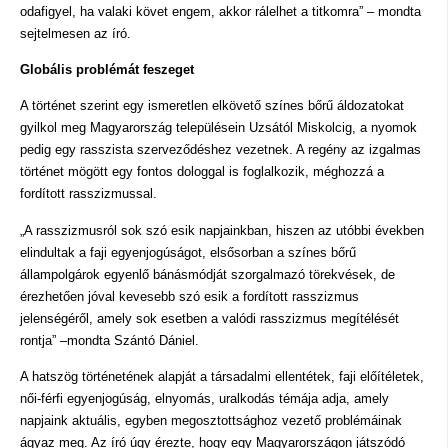
odafigyel, ha valaki követ engem, akkor rálelhet a titkomra” – mondta
sejtelmesen az író.
Globális problémát feszeget
A történet szerint egy ismeretlen elkövető színes bőrű áldozatokat
gyilkol meg Magyarország településein Uzsától Miskolcig, a nyomok
pedig egy rasszista szerveződéshez vezetnek. A regény az izgalmas
történet mögött egy fontos dologgal is foglalkozik, méghozzá a
fordított rasszizmussal.
„A rasszizmusról sok szó esik napjainkban, hiszen az utóbbi években
elindultak a faji egyenjogúságot, elsősorban a színes bőrű
állampolgárok egyenlő bánásmódját szorgalmazó törekvések, de
érezhetően jóval kevesebb szó esik a fordított rasszizmus
jelenségéről, amely sok esetben a valódi rasszizmus megítélését
rontja” –mondta Szántó Dániel.
A hatszög történetének alapját a társadalmi ellentétek, faji előítéletek,
női-férfi egyenjogúság, elnyomás, uralkodás témája adja, amely
napjaink aktuális, egyben megosztottsághoz vezető problémáinak
ágyaz meg. Az író úgy érezte, hogy egy Magyarországon játszódó