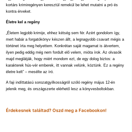
kortárs krimiregényen keresztül remekül be lehet mutatni a pró és
kontra érveket.
Életre kel a regény
„Életem legjobb krimije, ehhez kétség sem fér. Azért gondolom így,
mert habár a forgatókönyv készen állt, a legnagyobb csavart mégis a
történet írta meg helyettem. Konkrétan saját magamat is átvertem,
ilyen pedig eddig még nem fordult elő velem, mióta írok. Az olvasók
majd meglátják, hogy miért mondom ezt, de egy dolog biztos: a
karakterek hús-vér emberek, itt vannak velünk, köztünk. Ez a regény
életre kelt” – mesélte az író.
A faji indíttatású sorozatgyilkosságról szóló regény május 12-én
jelenik meg, és országszerte elérhető lesz a könyvesboltokban.
Érdekesnek találtad? Oszd meg a Facebookon!