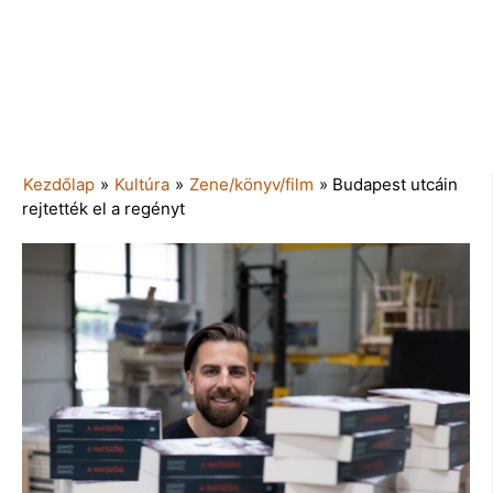
Kezdőlap
»
Kultúra
»
Zene/könyv/film
»
Budapest utcáin
rejtették el a regényt