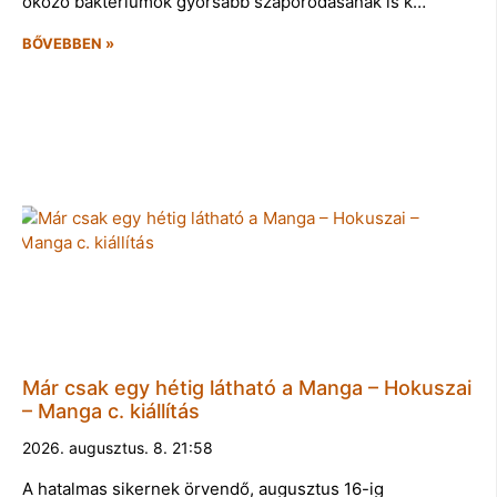
okozó baktériumok gyorsabb szaporodásának is k…
BŐVEBBEN »
Már csak egy hétig látható a Manga – Hokuszai
– Manga c. kiállítás
2026. augusztus. 8. 21:58
A hatalmas sikernek örvendő, augusztus 16-ig