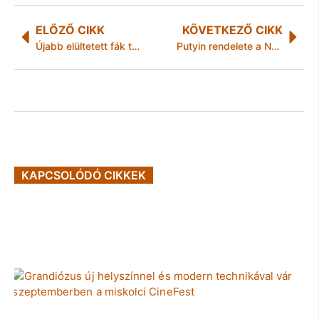
ELŐZŐ CIKK
KÖVETKEZŐ CIKK
Újabb elültetett fák tűntek el Miskolcon
Putyin rendelete a Nyitott Égbolt szerződés felmondásáról
KAPCSOLÓDÓ CIKKEK