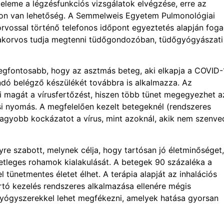
n eleme a légzésfunkciós vizsgálatok elvégzése, erre az
kon van lehetőség. A Semmelweis Egyetem Pulmonológiai
rvossal történő telefonos időpont egyeztetés alapján fog
zakorvos tudja megtenni tüdőgondozóban, tüdőgyógyászati
a legfontosabb, hogy az asztmás beteg, aki elkapja a COVID-
ndó belégző készülékét továbbra is alkalmazza. Az
i magát a vírusfertőzést, hiszen több tünet megegyezhet a
i nyomás. A megfelelően kezelt betegeknél (rendszeres
 nagyobb kockázatot a vírus, mint azoknál, akik nem szenv
e szabott, melynek célja, hogy tartósan jó életminőséget,
tleges rohamok kialakulását. A betegek 90 százaléka a
 tünetmentes életet élhet. A terápia alapját az inhalációs
tó kezelés rendszeres alkalmazása ellenére mégis
gyógyszerekkel lehet megfékezni, amelyek hatása gyorsan