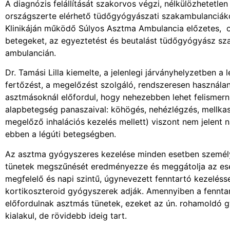
A diagnózis felállítását szakorvos végzi, nélkülözhetetle
országszerte elérhető tüdőgyógyászati szakambulanciá
Klinikáján működő Súlyos Asztma Ambulancia előzetes, o
betegeket, az egyeztetést és beutalást tüdőgyógyász s
ambulancián.
Dr. Tamási Lilla kiemelte, a jelenlegi járványhelyzetben 
fertőzést, a megelőzést szolgáló, rendszeresen használa
asztmásoknál előfordul, hogy nehezebben lehet felismern
alapbetegség panaszaival: köhögés, nehézlégzés, mellkas
megelőző inhalációs kezelés mellett) viszont nem jelent
ebben a légúti betegségben.
Az asztma gyógyszeres kezelése minden esetben személyr
tünetek megszűnését eredményezze és meggátolja az ese
megfelelő és napi szintű, úgynevezett fenntartó kezeléssel
kortikoszteroid gyógyszerek adják. Amennyiben a fenntar
előfordulnak asztmás tünetek, ezeket az ún. rohamoldó 
kialakul, de rövidebb ideig tart.