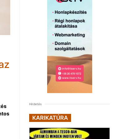
az
Hirdetés
zés
ntos
KARIKATÚRA