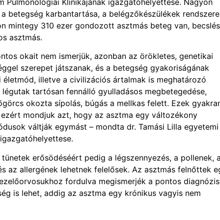
 Pulmonológiai Klinikájának igazgatóhelyettese. Nagyon
 a betegség karbantartása, a belégzőkészülékek rendszere
n mintegy 310 ezer gondozott asztmás beteg van, becslé
yos asztmás.
ntos okait nem ismerjük, azonban az örökletes, genetikai
ggel szerepet játszanak, és a betegség gyakoriságának
letmód, illetve a civilizációs ártalmak is meghatározó
 légutak tartósan fennálló gyulladásos megbetegedése,
őgörcs okozta sípolás, búgás a mellkas felett. Ezek gyakra
k, ezért mondjuk azt, hogy az asztma egy változékony
ódusok váltják egymást – mondta dr. Tamási Lilla egyetemi
igazgatóhelyettese.
tünetek erősödéséért pedig a légszennyezés, a pollenek, 
s és az allergének lehetnek felelősek. Az asztmás felnőttek 
 kezelőorvosukhoz fordulva megismerjék a pontos diagnózist
gség is lehet, addig az asztma egy krónikus vagyis nem