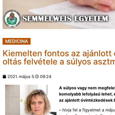
MEDICINA
Kiemelten fontos az ajánlott
oltás felvétele a súlyos asz
2021. május 5.
09:24
A súlyos vagy nem megfele
komolyabb lefolyású lehet, 
az ajánlott óvintézkedések b
– hívja fel a figyelmet a má