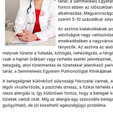
tanár, a Semmelweis Egyetem
fontos ebben az időszakban
alkalmazása. Magyarországo
szerint 5-10 százalékuk súl
Az asztma kialakulásának po
adottságok nagy valószínűsé
emelkedésében a nagyvárosi é
tényezők. Az asztma az alsó
melynek tünetei a fulladás, köhögés, nehézlégzés, a hörg
csak a hajnali órákban vagy terhelés esetén jelentkezne
betegség, ahol tünetmentes és tünetekkel jelentkező peri
tanár, a Semmelweis Egyetem Pulmonológiai Klinikájának 
A betegségnek különböző súlyossági fokozatai vannak, a 
légúti vírusfertőzés, a pszichés stressz, a fizikai terhelé
része allergiás is, így különösen fontos, hogy a betegek
tünetek valódi okát. Míg az allergia egy szezonális bete
gyógyítható, de jól kezelhető egészségügyi probléma.