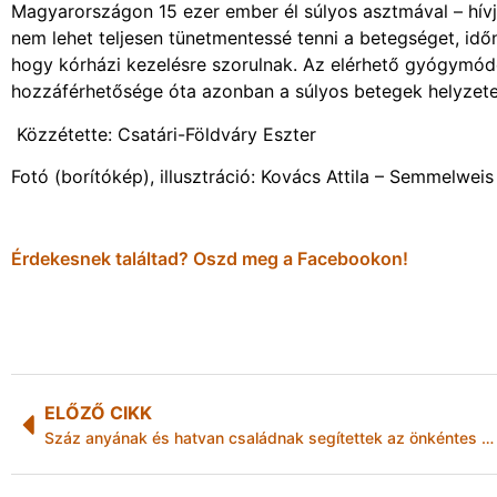
Magyarországon 15 ezer ember él súlyos asztmával – hívja 
nem lehet teljesen tünetmentessé tenni a betegséget, időn
hogy kórházi kezelésre szorulnak. Az elérhető gyógymódo
hozzáférhetősége óta azonban a súlyos betegek helyzete i
Közzétette: Csatári-Földváry Eszter
Fotó (borítókép), illusztráció: Kovács Attila – Semmelwei
Érdekesnek találtad? Oszd meg a Facebookon!
ELŐZŐ CIKK
Száz anyának és hatvan családnak segítettek az önkéntes lelkészek