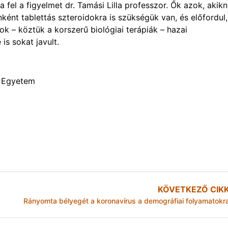
fel a figyelmet dr. Tamási Lilla professzor. Ők azok, akikn
ként tablettás szteroidokra is szükségük van, és előfordul,
k – köztük a korszerű biológiai terápiák – hazai
s sokat javult.
s Egyetem
KÖVETKEZŐ CIK
Rányomta bélyegét a koronavírus a demográfiai folyamatokr