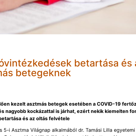
 óvintézkedések betartása és 
tmás betegeknek
lően kezelt asztmás betegek esetében a COVID-19 fertő
és nagyobb kockázattal is járhat, ezért nekik kiemelten fo
etartása és az oltás felvétele
jus 5-i Asztma Világnap alkalmából dr. Tamási Lilla egyetemi