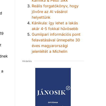
Kamilka & Pesti Sikk
Reális forgatókönyv, hogy
jövőre az AI vásárol
ad
helyettünk
Kánikula: így lehet a lakás
akár 4-5 fokkal hűvösebb
19
Gumiipari információs pont
felavatásával ünnepelte 30
z
éves magyarországi
jelenlétét a Michelin
ednek
Hirdetés
 a