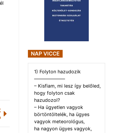
él
NAP VICCE
1) Folyton hazudozik
——————–
– Kisfiam, mi lesz így belőled,
hogy folyton csak
hazudozol?
– Ha ügyetlen vagyok
K
börtöntöltelék, ha ügyes
a
vagyok meteorológus,
ha nagyon ügyes vagyok,