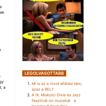
s
sek
n
LEGOLVASOTTABB
a
egy
Mi is az a rövid ellátási lánc,
, a
azaz a REL?
A IX. Miskolci Dixie és Jazz
Fesztivál-on muzsikál a