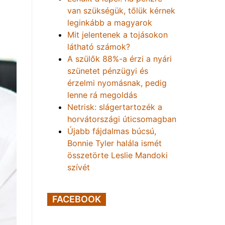
van szükségük, tőlük kérnek
leginkább a magyarok
Mit jelentenek a tojásokon
látható számok?
A szülők 88%-a érzi a nyári
szünetet pénzügyi és
érzelmi nyomásnak, pedig
lenne rá megoldás
Netrisk: slágertartozék a
horvátországi úticsomagban
Újabb fájdalmas búcsú,
Bonnie Tyler halála ismét
összetörte Leslie Mandoki
szívét
FACEBOOK