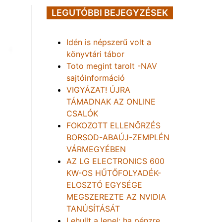
LEGUTÓBBI BEJEGYZÉSEK
Idén is népszerű volt a
könyvtári tábor
Toto megint tarolt -NAV
sajtóinformáció
VIGYÁZAT! ÚJRA
TÁMADNAK AZ ONLINE
CSALÓK
FOKOZOTT ELLENŐRZÉS
BORSOD-ABAÚJ-ZEMPLÉN
VÁRMEGYÉBEN
AZ LG ELECTRONICS 600
KW-OS HŰTŐFOLYADÉK-
ELOSZTÓ EGYSÉGE
MEGSZEREZTE AZ NVIDIA
TANÚSÍTÁSÁT
Lehullt a lepel: ha pénzre