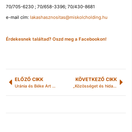
70/705-6230 ; 70/658-3396; 70/430-8681
e-mail cím:
lakashasznositas@miskolcholding.hu
Érdekesnek találtad? Oszd meg a Facebookon!
ELŐZŐ CIKK
KÖVETKEZŐ CIKK
Uránia és Béke Art Mozitermek újranyitása
„Közösséget és hidat építünk” – Megalakult a Kézfogás Klaszter