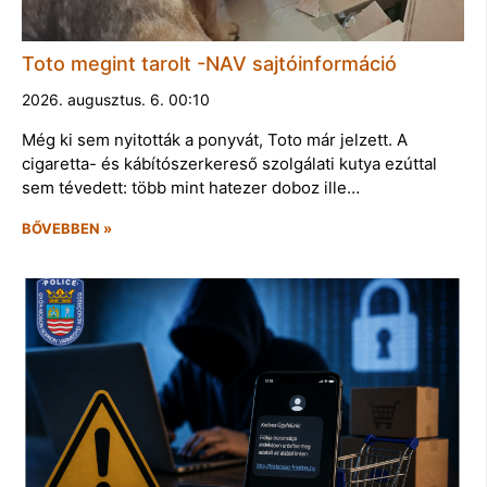
Toto megint tarolt -NAV sajtóinformáció
2026. augusztus. 6. 00:10
Még ki sem nyitották a ponyvát, Toto már jelzett. A
cigaretta- és kábítószerkereső szolgálati kutya ezúttal
sem tévedett: több mint hatezer doboz ille…
BŐVEBBEN »