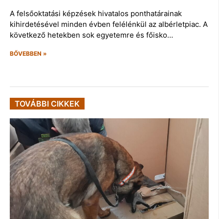
A felsőoktatási képzések hivatalos ponthatárainak
kihirdetésével minden évben felélénkül az albérletpiac. A
következő hetekben sok egyetemre és főisko…
BŐVEBBEN »
TOVÁBBI CIKKEK