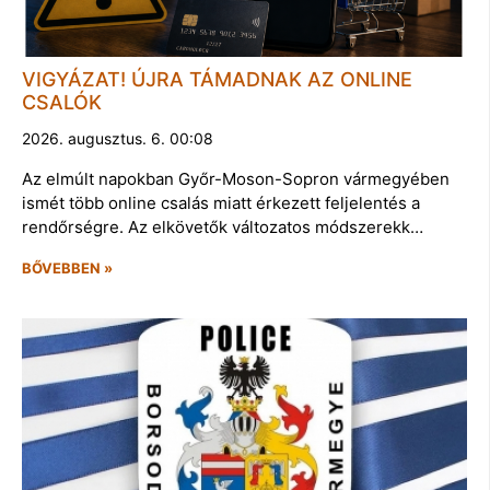
VIGYÁZAT! ÚJRA TÁMADNAK AZ ONLINE
CSALÓK
2026. augusztus. 6. 00:08
Az elmúlt napokban Győr-Moson-Sopron vármegyében
ismét több online csalás miatt érkezett feljelentés a
rendőrségre. Az elkövetők változatos módszerekk…
BŐVEBBEN »