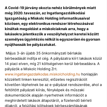
A Covid-19 járvány okozta nehéz körülmények miatt
még 2020. tavaszán, az Ingatlangazdálkodási
Igazgatóság a Miskolc Holding informatikusaival
közösen, egy elektronikus rendszer létrehozásával
kínáltak megoldást a miskolciaknak arra, hogy a
lakásokra jelentkezők a veszélyhelyzet keretei között
személyes ügyintézés nélkül is egyszerűen és gyorsan
nyújthassák be pályázatukat.
Május 3-án újabb 35 önkormányzati bérlakás
bérbeadását indítja el cég. A pályázatra kiírt lakások közül
14 piaci elven, míg 21 költségelven kerül bérbeadásra. A
pályázók a Miskolc Holding Zrt.
www.ingatlangazdalkodas.miskolcholding.hu
honlapján
közzétett linken keresztül, előzetes regisztrációt
követően léphetnek be az e-pályázat rendszerébe, ahol a
feltöltött pályázati kiírás, fényképek és műszaki
dokumentációk alapján nyerhetnek információt a
meghirdetett lakások állapotáról, a fizetendő bérleti
díjakról, a felújítási költségek bérbeszámításának