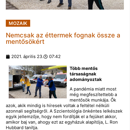
MOZAIK
Nemcsak az éttermek fognak össze a
mentősökért
2021. április 23.
07:42
Több mentős
társaságnak
adományoztak
A pandémia miatt most
még megfeszítettebb a
mentősök munkája. Ők
azok, akik mindig is híresek voltak a feltétel nélküli
azonnali segítségről. A Szcientológia önkéntes lelkészek
egyik jellemzője, hogy nem fordítják el a fejüket akkor,
amikor baj van, ahogy ezt az egyházuk alapítója, L. Ron
Hubbard tanítja.