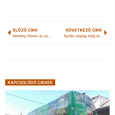
ELŐZŐ CIKK
KÖVETKEZŐ CIKK
Kemény Dénes az üzleti világban is három olimpiai aranyat nyerne
Április végéig még elérhető a nagy karantén kérdőív
KAPCSOLÓDÓ CIKKEK