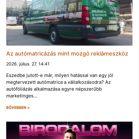
Az autómatricázás mint mozgó reklámeszköz
2026. július. 27. 14:41
Eszedbe jutott-e már, milyen hatással van egy jól
megtervezett autómatrica a vállalkozásodra? Az
autófóliázás alkalmazása egyre népszerűbb
marketinges…
BŐVEBBEN »