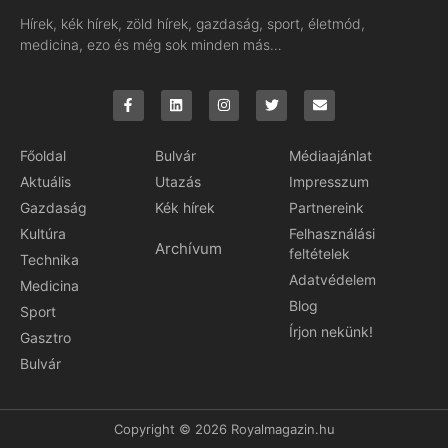
Hírek, kék hírek, zöld hírek, gazdaság, sport, életmód,
medicina, ezo és még sok minden más…
Főoldal
Bulvár
Médiaajánlat
Aktuális
Utazás
Impresszum
Gazdaság
Kék hírek
Partnereink
Kultúra
Felhasználási
Archívum
feltételek
Technika
Adatvédelem
Medicina
Blog
Sport
Írjon nekünk!
Gasztro
Bulvár
Copyright © 2026 Royalmagazin.hu