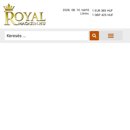
2026. 08. 10. hétfő
1 EUR 365 HUF
Lőrinc
1 GBP 425 HUF