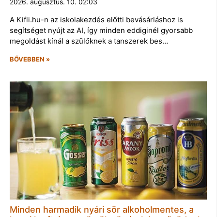
2026. augusztus. 10. 02:03
A Kifli.hu-n az iskolakezdés előtti bevásárláshoz is
segítséget nyújt az AI, így minden eddiginél gyorsabb
megoldást kínál a szülőknek a tanszerek bes…
BŐVEBBEN »
Minden harmadik nyári sör alkoholmentes, a