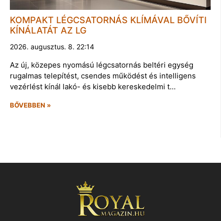
KOMPAKT LÉGCSATORNÁS KLÍMÁVAL BŐVÍTI
KÍNÁLATÁT AZ LG
2026. augusztus. 8. 22:14
Az új, közepes nyomású légcsatornás beltéri egység
rugalmas telepítést, csendes működést és intelligens
vezérlést kínál lakó- és kisebb kereskedelmi t…
BŐVEBBEN »