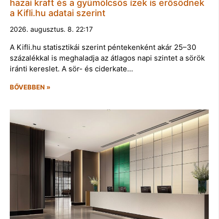
hazai kraft és a gyümölcsös ízek is erősödnek
a Kifli.hu adatai szerint
2026. augusztus. 8. 22:17
A Kifli.hu statisztikái szerint péntekenként akár 25–30
százalékkal is meghaladja az átlagos napi szintet a sörök
iránti kereslet. A sör- és ciderkate…
BŐVEBBEN »