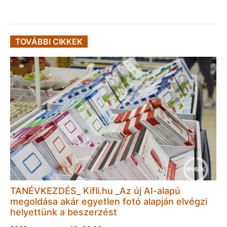
TOVÁBBI CIKKEK
TANÉVKEZDÉS_ Kifli.hu _Az új AI-alapú
megoldása akár egyetlen fotó alapján elvégzi
helyettünk a beszerzést