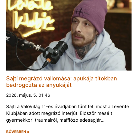
Sajti megrázó vallomása: apukája titokban
bedrogozta az anyukáját
2026. május. 5. 01:46
Sajti a ValóVilág 11-es évadjában tűnt fel, most a Levente
Klubjában adott megrázó interjút. Először mesélt
gyermekkori traumáiról, maffiózó édesapjár…
BŐVEBBEN »