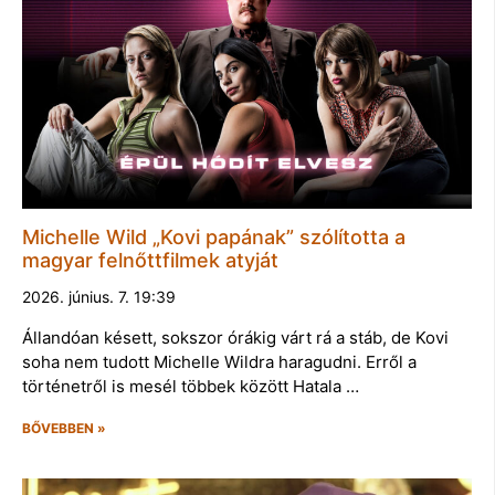
Michelle Wild „Kovi papának” szólította a
magyar felnőttfilmek atyját
2026. június. 7. 19:39
Állandóan késett, sokszor órákig várt rá a stáb, de Kovi
soha nem tudott Michelle Wildra haragudni. Erről a
történetről is mesél többek között Hatala …
BŐVEBBEN »