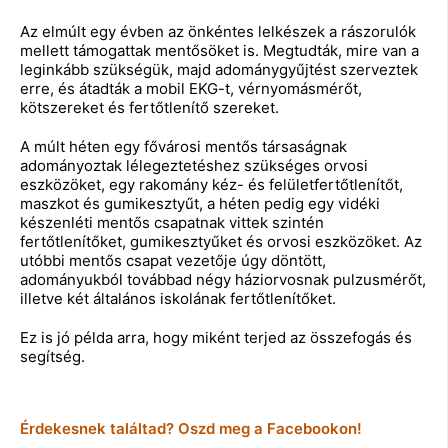
Az elmúlt egy évben az önkéntes lelkészek a rászorulók
mellett támogattak mentősöket is. Megtudták, mire van a
leginkább szükségük, majd adománygyűjtést szerveztek
erre, és átadták a mobil EKG-t, vérnyomásmérőt,
kötszereket és fertőtlenítő szereket.
A múlt héten egy fővárosi mentős társaságnak
adományoztak lélegeztetéshez szükséges orvosi
eszközöket, egy rakomány kéz- és felületfertőtlenítőt,
maszkot és gumikesztyűt, a héten pedig egy vidéki
készenléti mentős csapatnak vittek szintén
fertőtlenítőket, gumikesztyűket és orvosi eszközöket. Az
utóbbi mentős csapat vezetője úgy döntött,
adományukból továbbad négy háziorvosnak pulzusmérőt,
illetve két általános iskolának fertőtlenítőket.
Ez is jó példa arra, hogy miként terjed az összefogás és
segítség.
Érdekesnek találtad? Oszd meg a Facebookon!