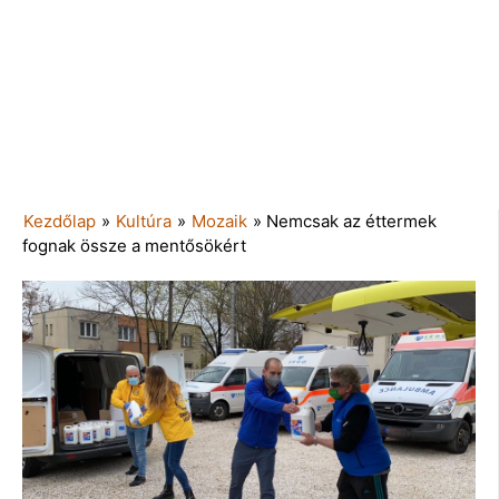
Kezdőlap
»
Kultúra
»
Mozaik
»
Nemcsak az éttermek
fognak össze a mentősökért