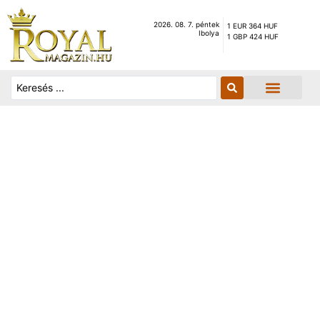
2026. 08. 7. péntek
1 EUR 364 HUF
Ibolya
1 GBP 424 HUF