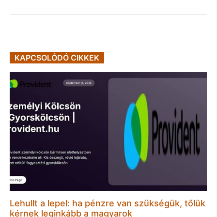
KAPCSOLÓDÓ CIKKEK
Lehullt a lepel: ha pénzre van szükségük, tőlük
kérnek leginkább a magyarok