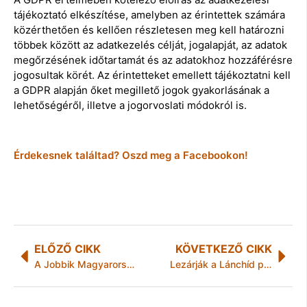
tájékoztató elkészítése, amelyben az érintettek számára
közérthetően és kellően részletesen meg kell határozni
többek között az adatkezelés célját, jogalapját, az adatok
megőrzésének időtartamát és az adatokhoz hozzáférésre
jogosultak körét. Az érintetteket emellett tájékoztatni kell
a GDPR alapján őket megillető jogok gyakorlásának a
lehetőségéről, illetve a jogorvoslati módokról is.
Érdekesnek találtad? Oszd meg a Facebookon!
ELŐZŐ CIKK
KÖVETKEZŐ CIKK
A Jobbik Magyarországért Mozgalom bemutatja Berta Krisztiánt, az előválasztás jelöltjét Zala megye 3. számú választókerületében.
Lezárják a Lánchíd pesti gyalogos-aluljáróját