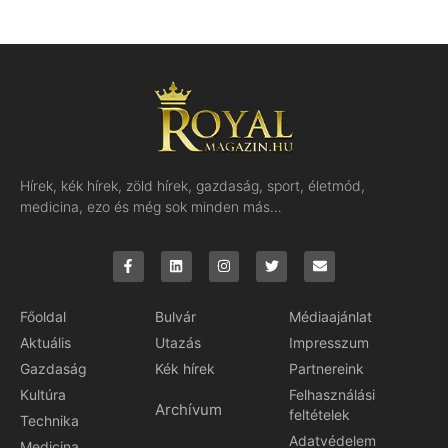
Hírek, kék hírek, zöld hírek, gazdaság, sport, életmód,
medicina, ezo és még sok minden más…
Főoldal
Bulvár
Médiaajánlat
Aktuális
Utazás
Impresszum
Gazdaság
Kék hírek
Partnereink
Kultúra
Felhasználási
Archívum
feltételek
Technika
Adatvédelem
Medicina