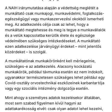
A NAIH iránymutatása alapján a védettség meglétét a
munkáltató csak munkajogi, munkavédelmi, foglalkozás-
egészségügyi vagy munkaszervezési okokból ismerheti
meg. Az adatkezelés célja csak az lehet, hogy a
munkáltató megtehesse és meg is tegye a munkavállalók
és a velük kapcsolatba kerülők élete és egészsége
védelmében szükséges intézkedéseket. A munkáltató
ezen adatkezelése járványügyi érdeket – mint jelentős
közérdeket – is szolgál.
A munkáltatónak munkakörönként kell mérlegelnie,
szükséges-e az adatkezelés. Alacsony kockázatú
munkakörök, például távmunka esetén ez nem indokolt,
ugyanakkor természetesen szükséges lehet például egy
Covid-osztály orvostechnikai eszközeinek karbantartója
vagy egy szociális intézmény dolgozója esetén.
Mint ahogy a személyes adatok kezelésekor általában,
most sem szabad figyelmen kívül hagyni az
adattakarékosság elvét: csak olyan adatot lehet kezelni,