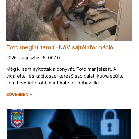
Toto megint tarolt -NAV sajtóinformáció
2026. augusztus. 6. 00:10
Még ki sem nyitották a ponyvát, Toto már jelzett. A
cigaretta- és kábítószerkereső szolgálati kutya ezúttal
sem tévedett: több mint hatezer doboz ille…
BŐVEBBEN »