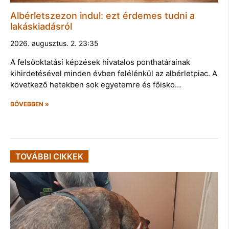
Albérletszezon indul: ezt érdemes tudni a
lakáskiadásról
2026. augusztus. 2. 23:35
A felsőoktatási képzések hivatalos ponthatárainak
kihirdetésével minden évben felélénkül az albérletpiac. A
következő hetekben sok egyetemre és főisko…
BŐVEBBEN »
TOVÁBBI CIKKEK