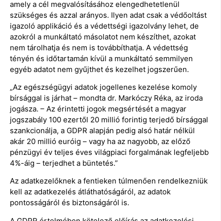
amely a cél megvalósításához elengedhetetlenül
szükséges és azzal arányos. Ilyen adat csak a védőoltást
igazoló applikáció és a védettségi igazolvány lehet, de
azokról a munkáltató másolatot nem készíthet, azokat
nem tárolhatja és nem is továbbíthatja. A védettség
tényén és időtartamán kívül a munkáltató semmilyen
egyéb adatot nem gyűjthet és kezelhet jogszerűen.
„Az egészségügyi adatok jogellenes kezelése komoly
bírsággal is járhat – mondta dr. Markóczy Réka, az iroda
jogásza. – Az érintetti jogok megsértését a magyar
jogszabály 100 ezertől 20 millió forintig terjedő bírsággal
szankcionálja, a GDPR alapján pedig alsó határ nélkül
akár 20 millió euróig – vagy ha az nagyobb, az előző
pénzügyi év teljes éves világpiaci forgalmának legfeljebb
4%-áig – terjedhet a büntetés.”
Az adatkezelőknek a fentieken túlmenően rendelkezniük
kell az adatkezelés átláthatóságáról, az adatok
pontosságáról és biztonságáról is.
A GDPR értelmében kötelező előírás az adatkezelési