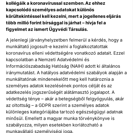
kollégáik a koronavírussal szemben. Az ehhez
kapcsolódó személyes adatokat különös
körültekintéssel kell kezelni, mert a jogellenes eljárás
több millió forint bírsággal is járhat – hívja fel a
figyelmet az ismert Ügyvédi Társulás.
A jelenlegi járványhelyzetben felmerül a kérdés, hogy a
munkáltató jogosult-e kezelni a foglalkoztatottak
koronavírus elleni védettségére vonatkozó adatait. Ezzel
kapcsolatban a Nemzeti Adatvédelmi és
Információszabadság Hatóság (NAIH) adott ki általános
iránymutatást. A hatályos adatvédelmi szabályok alapján a
munkáltatónak mindenekelőtt meg kell határoznia a
személyes adatok kezelésének pontos célját és az
adatkezelés jogszerűségét alátámasztó jogalapot. A
védettség ténye – akár a betegségből felgyógyulás, akár
az oltottság – a GDPR szerint a személyes adatok
különleges kategóriájába tartozó egészségügyi adatnak
minősül. Emellett a magyar munka törvénykönyve is
szabályozza, milyen esetekben korlátozható a
munkavállaló személyiségi joga.