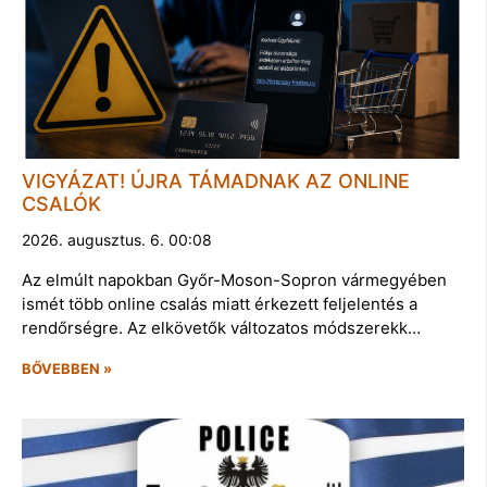
VIGYÁZAT! ÚJRA TÁMADNAK AZ ONLINE
CSALÓK
2026. augusztus. 6. 00:08
Az elmúlt napokban Győr-Moson-Sopron vármegyében
ismét több online csalás miatt érkezett feljelentés a
rendőrségre. Az elkövetők változatos módszerekk…
BŐVEBBEN »