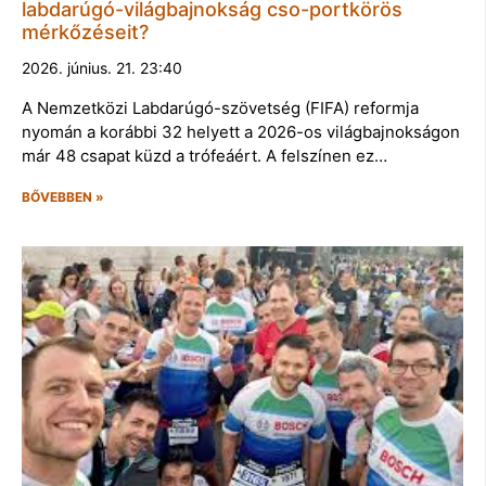
labdarúgó-világbajnokság cso-portkörös
mérkőzéseit?
2026. június. 21. 23:40
A Nemzetközi Labdarúgó-szövetség (FIFA) reformja
nyomán a korábbi 32 helyett a 2026-os világbajnokságon
már 48 csapat küzd a trófeáért. A felszínen ez…
BŐVEBBEN »