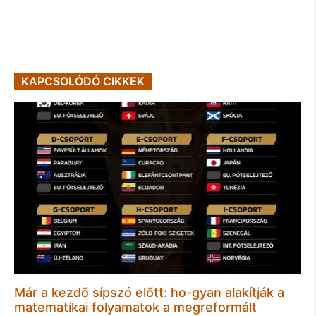
KAPCSOLÓDÓ CIKKEK
Már a kezdő sípszó előtt: ho-gyan alakítják a
matematikai folyamatok a megreformált