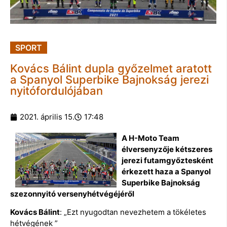
SPORT
Kovács Bálint dupla győzelmet aratott
a Spanyol Superbike Bajnokság jerezi
nyitófordulójában
2021. április 15.
17:48
A H-Moto Team
élversenyzője kétszeres
jerezi futamgyőztesként
érkezett haza a Spanyol
Superbike Bajnokság
szezonnyitó versenyhétvégéjéről
Kovács Bálint
: „Ezt nyugodtan nevezhetem a tökéletes
hétvégének ”