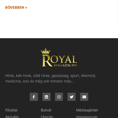
BŐVEBBEN »
Hírek, kék hírek, zöld hírek, gazdaság, sport, életmód,
medicina, ezo és még sok minden más…
Főoldal
Bulvár
Médiaajánlat
Aktuális
Utazás
Impresszum