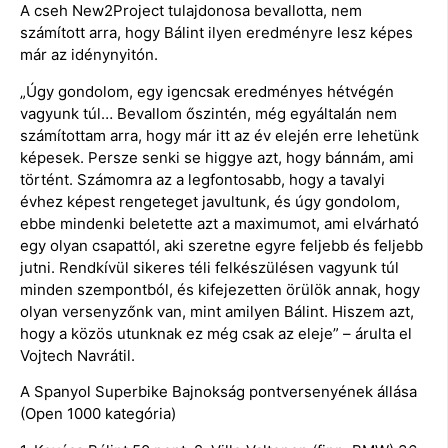
A cseh New2Project tulajdonosa bevallotta, nem
számított arra, hogy Bálint ilyen eredményre lesz képes
már az idénynyitón.
„Úgy gondolom, egy igencsak eredményes hétvégén
vagyunk túl… Bevallom őszintén, még egyáltalán nem
számítottam arra, hogy már itt az év elején erre lehetünk
képesek. Persze senki se higgye azt, hogy bánnám, ami
történt. Számomra az a legfontosabb, hogy a tavalyi
évhez képest rengeteget javultunk, és úgy gondolom,
ebbe mindenki beletette azt a maximumot, ami elvárható
egy olyan csapattól, aki szeretne egyre feljebb és feljebb
jutni. Rendkívül sikeres téli felkészülésen vagyunk túl
minden szempontból, és kifejezetten örülök annak, hogy
olyan versenyzőnk van, mint amilyen Bálint. Hiszem azt,
hogy a közös utunknak ez még csak az eleje” – árulta el
Vojtech Navrátil.
A Spanyol Superbike Bajnokság pontversenyének állása
(Open 1000 kategória)