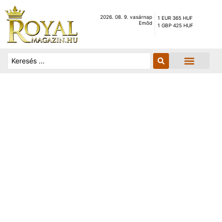
2026. 08. 9. vasárnap
1 EUR 365 HUF
Emőd
1 GBP 425 HUF