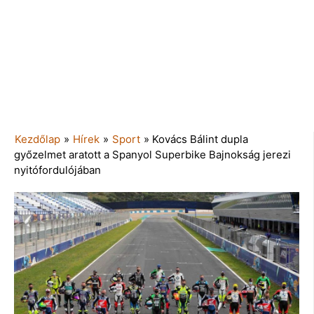
Kezdőlap
»
Hírek
»
Sport
»
Kovács Bálint dupla
győzelmet aratott a Spanyol Superbike Bajnokság jerezi
nyitófordulójában