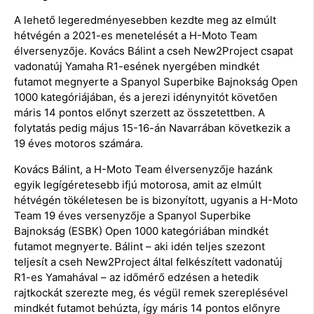
A lehető legeredményesebben kezdte meg az elmúlt
hétvégén a 2021-es menetelését a H-Moto Team
élversenyzője. Kovács Bálint a cseh New2Project csapat
vadonatúj Yamaha R1-esének nyergében mindkét
futamot megnyerte a Spanyol Superbike Bajnokság Open
1000 kategóriájában, és a jerezi idénynyitót követően
máris 14 pontos előnyt szerzett az összetettben. A
folytatás pedig május 15-16-án Navarrában következik a
19 éves motoros számára.
Kovács Bálint, a H-Moto Team élversenyzője hazánk
egyik legígéretesebb ifjú motorosa, amit az elmúlt
hétvégén tökéletesen be is bizonyított, ugyanis a H-Moto
Team 19 éves versenyzője a Spanyol Superbike
Bajnokság (ESBK) Open 1000 kategóriában mindkét
futamot megnyerte. Bálint – aki idén teljes szezont
teljesít a cseh New2Project által felkészített vadonatúj
R1-es Yamahával – az időmérő edzésen a hetedik
rajtkockát szerezte meg, és végül remek szereplésével
mindkét futamot behúzta, így máris 14 pontos előnyre