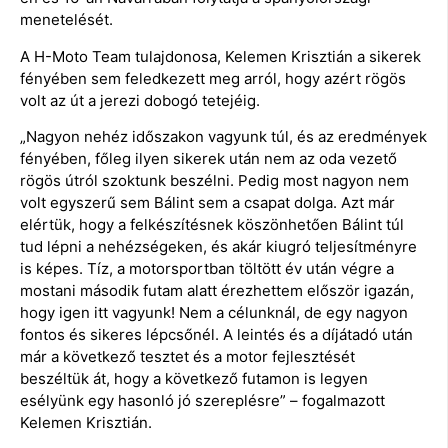
menetelését.
A H-Moto Team tulajdonosa, Kelemen Krisztián a sikerek
fényében sem feledkezett meg arról, hogy azért rögös
volt az út a jerezi dobogó tetejéig.
„Nagyon nehéz időszakon vagyunk túl, és az eredmények
fényében, főleg ilyen sikerek után nem az oda vezető
rögös útról szoktunk beszélni. Pedig most nagyon nem
volt egyszerű sem Bálint sem a csapat dolga. Azt már
elértük, hogy a felkészítésnek köszönhetően Bálint túl
tud lépni a nehézségeken, és akár kiugró teljesítményre
is képes. Tíz, a motorsportban töltött év után végre a
mostani második futam alatt érezhettem először igazán,
hogy igen itt vagyunk! Nem a célunknál, de egy nagyon
fontos és sikeres lépcsőnél. A leintés és a díjátadó után
már a következő tesztet és a motor fejlesztését
beszéltük át, hogy a következő futamon is legyen
esélyünk egy hasonló jó szereplésre” – fogalmazott
Kelemen Krisztián.