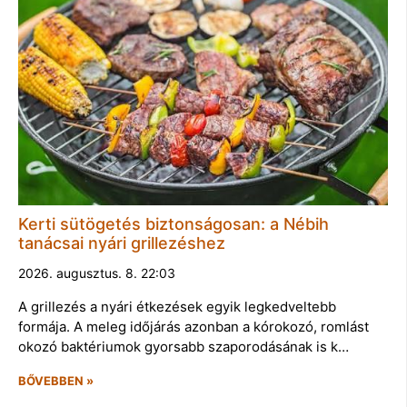
Kerti sütögetés biztonságosan: a Nébih
tanácsai nyári grillezéshez
2026. augusztus. 8. 22:03
A grillezés a nyári étkezések egyik legkedveltebb
formája. A meleg időjárás azonban a kórokozó, romlást
okozó baktériumok gyorsabb szaporodásának is k…
BŐVEBBEN »