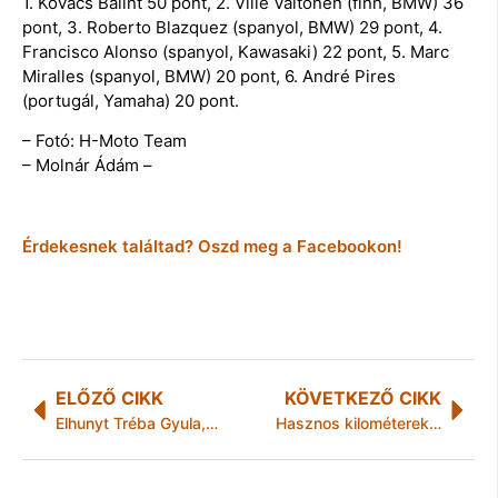
1. Kovács Bálint 50 pont, 2. Ville Valtonen (finn, BMW) 36
pont, 3. Roberto Blazquez (spanyol, BMW) 29 pont, 4.
Francisco Alonso (spanyol, Kawasaki) 22 pont, 5. Marc
Miralles (spanyol, BMW) 20 pont, 6. André Pires
(portugál, Yamaha) 20 pont.
– Fotó: H-Moto Team
– Molnár Ádám –
Érdekesnek találtad? Oszd meg a Facebookon!
ELŐZŐ CIKK
KÖVETKEZŐ CIKK
Elhunyt Tréba Gyula, a miskolci újságírás meghatározó alakja
Hasznos kilométereket gyűjtöttünk!