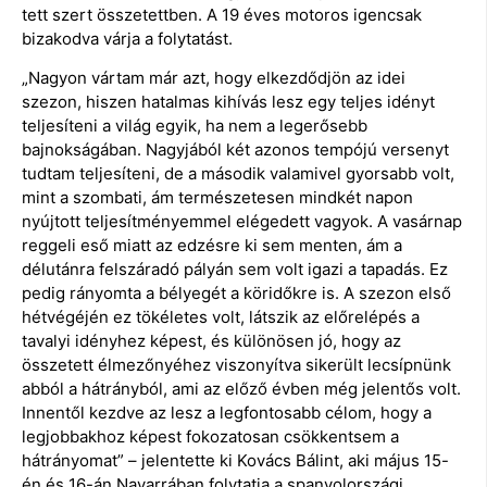
tett szert összetettben. A 19 éves motoros igencsak
bizakodva várja a folytatást.
„Nagyon vártam már azt, hogy elkezdődjön az idei
szezon, hiszen hatalmas kihívás lesz egy teljes idényt
teljesíteni a világ egyik, ha nem a legerősebb
bajnokságában. Nagyjából két azonos tempójú versenyt
tudtam teljesíteni, de a második valamivel gyorsabb volt,
mint a szombati, ám természetesen mindkét napon
nyújtott teljesítményemmel elégedett vagyok. A vasárnap
reggeli eső miatt az edzésre ki sem menten, ám a
délutánra felszáradó pályán sem volt igazi a tapadás. Ez
pedig rányomta a bélyegét a köridőkre is. A szezon első
hétvégéjén ez tökéletes volt, látszik az előrelépés a
tavalyi idényhez képest, és különösen jó, hogy az
összetett élmezőnyéhez viszonyítva sikerült lecsípnünk
abból a hátrányból, ami az előző évben még jelentős volt.
Innentől kezdve az lesz a legfontosabb célom, hogy a
legjobbakhoz képest fokozatosan csökkentsem a
hátrányomat” – jelentette ki Kovács Bálint, aki május 15-
én és 16-án Navarrában folytatja a spanyolországi