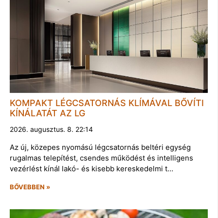
KOMPAKT LÉGCSATORNÁS KLÍMÁVAL BŐVÍTI
KÍNÁLATÁT AZ LG
2026. augusztus. 8. 22:14
Az új, közepes nyomású légcsatornás beltéri egység
rugalmas telepítést, csendes működést és intelligens
vezérlést kínál lakó- és kisebb kereskedelmi t…
BŐVEBBEN »