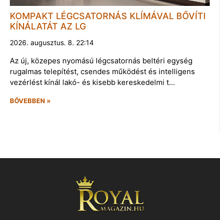
KOMPAKT LÉGCSATORNÁS KLÍMÁVAL BŐVÍTI
KÍNÁLATÁT AZ LG
2026. augusztus. 8. 22:14
Az új, közepes nyomású légcsatornás beltéri egység
rugalmas telepítést, csendes működést és intelligens
vezérlést kínál lakó- és kisebb kereskedelmi t…
BŐVEBBEN »