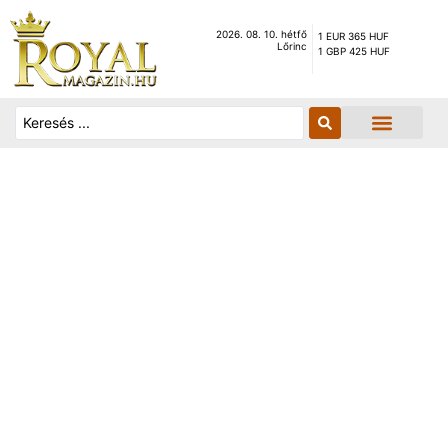
2026. 08. 10. hétfő
1 EUR 365 HUF
Lőrinc
1 GBP 425 HUF