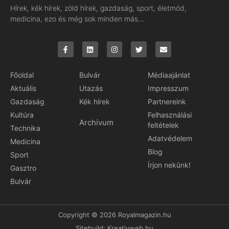
Hírek, kék hírek, zöld hírek, gazdaság, sport, életmód,
medicina, ezo és még sok minden más…
Főoldal
Bulvár
Médiaajánlat
Aktuális
Utazás
Impresszum
Gazdaság
Kék hírek
Partnereink
Kultúra
Felhasználási
Archívum
feltételek
Technika
Adatvédelem
Medicina
Blog
Sport
Írjon nekünk!
Gasztro
Bulvár
Copyright © 2026 Royalmagazin.hu
Sitebuild:
Kreativweb.hu