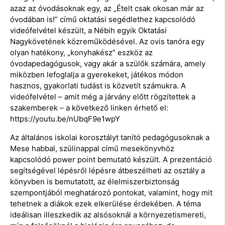
azaz az óvodásoknak egy, az „Ételt csak okosan már az
óvodában is!” című oktatási segédlethez kapcsolódó
videófelvétel készült, a Nébih egyik Oktatási
Nagykövetének közreműködésével. Az ovis tanóra egy
olyan hatékony, „konyhakész” eszköz az
óvodapedagógusok, vagy akár a szülők számára, amely
miközben lefoglalja a gyerekeket, játékos módon
hasznos, gyakorlati tudást is közvetít számukra. A
videófelvétel – amit még a járvány előtt rögzítettek a
szakemberek – a következő linken érhető el:
https://youtu.be/nUbqF9e1wpY
Az általános iskolai korosztályt tanító pedagógusoknak a
Mese habbal, szülinappal című mesekönyvhöz
kapcsolódó power point bemutató készült. A prezentáció
segítségével lépésről lépésre átbeszélheti az osztály a
könyvben is bemutatott, az élelmiszerbiztonság
szempontjából meghatározó pontokat, valamint, hogy mit
tehetnek a diákok ezek elkerülése érdekében. A téma
ideálisan illeszkedik az alsósoknál a környezetismereti,