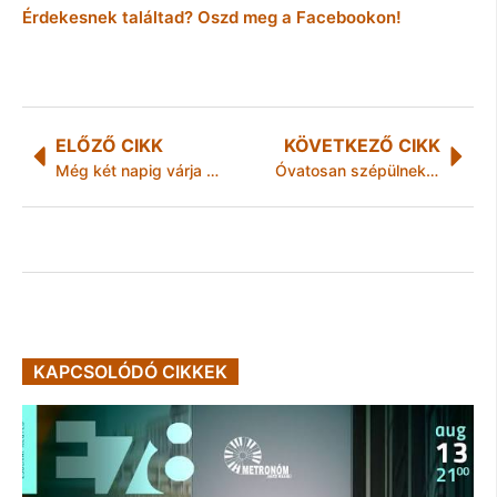
Érdekesnek találtad? Oszd meg a Facebookon!
ELŐZŐ CIKK
KÖVETKEZŐ CIKK
Még két napig várja a NAV az SMS-eket
Óvatosan szépülnek a magyar nők
KAPCSOLÓDÓ CIKKEK