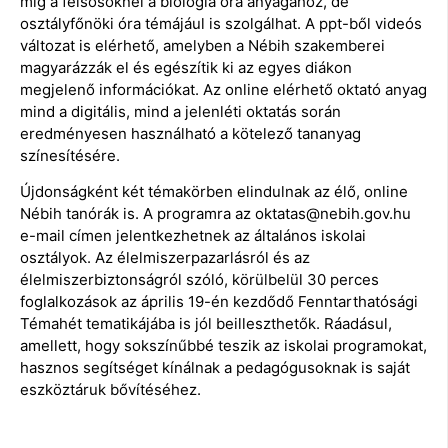
míg a felsősöknél a biológia óra anyagához, de
osztályfőnöki óra témájául is szolgálhat. A ppt-ből videós
változat is elérhető, amelyben a Nébih szakemberei
magyarázzák el és egészítik ki az egyes diákon
megjelenő információkat. Az online elérhető oktató anyag
mind a digitális, mind a jelenléti oktatás során
eredményesen használható a kötelező tananyag
színesítésére.
Újdonságként két témakörben elindulnak az élő, online
Nébih tanórák is. A programra az oktatas@nebih.gov.hu
e-mail címen jelentkezhetnek az általános iskolai
osztályok. Az élelmiszerpazarlásról és az
élelmiszerbiztonságról szóló, körülbelül 30 perces
foglalkozások az április 19-én kezdődő Fenntarthatósági
Témahét tematikájába is jól beilleszthetők. Ráadásul,
amellett, hogy sokszínűbbé teszik az iskolai programokat,
hasznos segítséget kínálnak a pedagógusoknak is saját
eszköztáruk bővítéséhez.