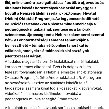
Élő, online tanóra „szolgáltatással” és több új, óvodás és
általános iskolás korosztályoknak szóló anyaggal is
bővült a Nemzeti Élelmiszerlánc-biztonsági Hivatal
(Nébih) Oktatási Programja. Az ingyenesen letölthető
edukációs tartalmakkal a hivatal mindenkori célja a
pedagógusok munkájának segítése és a tanórák
színesítése. Újdonságként a Nébih szakemberei ezentúl
két – a Fenntarthatósági Témahét tematikájába
beilleszthető – témában élő, online tanórákat is
vállalnak, amelyekre általános iskolai osztályok
jelentkezését várják.
A tudatos magatartásformák kialakítását minél fiatalabb
korban érdemes elkezdeni. Ezért is dolgozta ki és
fejleszti folyamatosan a Nébih élelmiszerlánc-biztonsági
Oktatási Programját (http://nebihoktatas.hu/). A program
az óvodásoktól kezdve az általános iskolák felső
tagozatosai számára kínál foglalkozásokat, kiadványokat,
videókat és animációs kisfilmeket, továbbá a
pedagógusok munkáját segítő útmutatókat.
A legújabb edukációs anyagok sorában a legkisebbeknek,