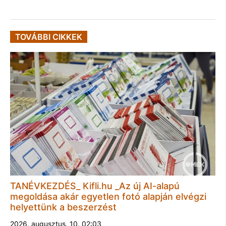
TOVÁBBI CIKKEK
TANÉVKEZDÉS_ Kifli.hu _Az új AI-alapú
megoldása akár egyetlen fotó alapján elvégzi
helyettünk a beszerzést
2026. augusztus. 10. 02:03