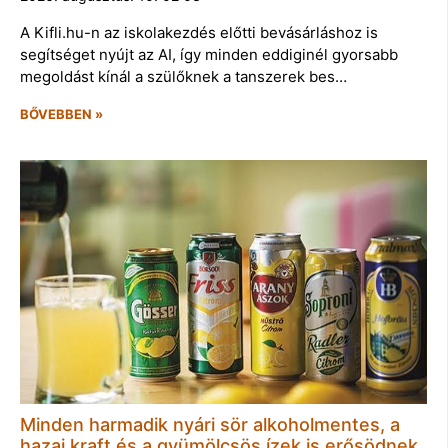
A Kifli.hu-n az iskolakezdés előtti bevásárláshoz is
segítséget nyújt az AI, így minden eddiginél gyorsabb
megoldást kínál a szülőknek a tanszerek bes…
BŐVEBBEN »
Minden harmadik nyári sör alkoholmentes, a
hazai kraft és a gyümölcsös ízek is erősödnek