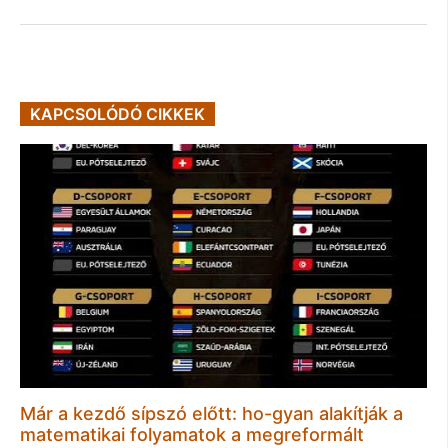
KAPCSOLÓDÓ CIKKEK
Már a kezdő sípszó előtt: ho-gyan alakítják a
matematikai folyamatok a megreformált