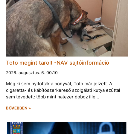
Toto megint tarolt -NAV sajtóinformáció
2026. augusztus. 6. 00:10
Még ki sem nyitották a ponyvát, Toto már jelzett. A
cigaretta- és kábítószerkereső szolgálati kutya ezúttal
sem tévedett: több mint hatezer doboz ille…
BŐVEBBEN »