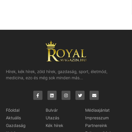
Hírek, kék hírek, zöld hírek, gazdaság, sport, életmód,
medicina, ezo és még sok minden más…
Főoldal
Bulvár
Médiaajánlat
Aktuális
Utazás
Impresszum
Gazdaság
Kék hírek
Partnereink