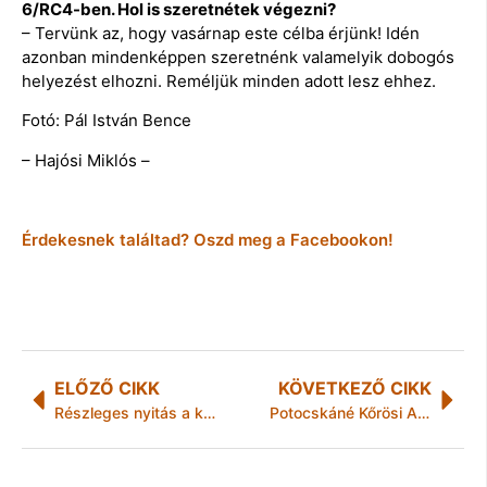
6/RC4-ben. Hol is szeretnétek végezni?
– Tervünk az, hogy vasárnap este célba érjünk! Idén
azonban mindenképpen szeretnénk valamelyik dobogós
helyezést elhozni. Reméljük minden adott lesz ehhez.
Fotó: Pál István Bence
– Hajósi Miklós –
Érdekesnek találtad? Oszd meg a Facebookon!
ELŐZŐ CIKK
KÖVETKEZŐ CIKK
Részleges nyitás a könyvtárakban
Potocskáné Kőrösi Anita: A közös fellépés első eredménye