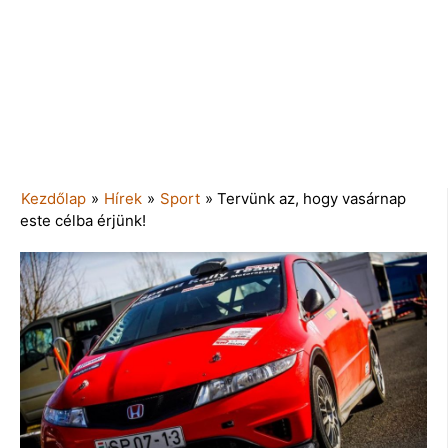
Kezdőlap
»
Hírek
»
Sport
»
Tervünk az, hogy vasárnap
este célba érjünk!