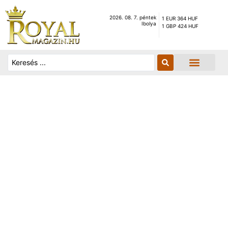
2026. 08. 7. péntek
1 EUR 364 HUF
Ibolya
1 GBP 424 HUF