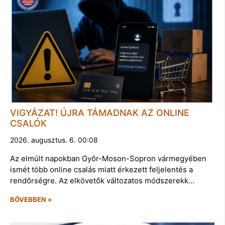
VIGYÁZAT! ÚJRA TÁMADNAK AZ ONLINE
CSALÓK
2026. augusztus. 6. 00:08
Az elmúlt napokban Győr-Moson-Sopron vármegyében
ismét több online csalás miatt érkezett feljelentés a
rendőrségre. Az elkövetők változatos módszerekk…
BŐVEBBEN »