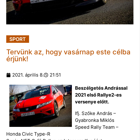
SPORT
Tervünk az, hogy vasárnap este célba
érjünk!
2021. április 8.
21:51
Beszélgetés Andrással
2021 első Rallye2-es
versenye előtt.
Ifj. Szőke András –
Gyabronka Miklós
Speed Rally Team –
Honda Civic Type-R