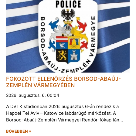
FOKOZOTT ELLENŐRZÉS BORSOD-ABAÚJ-
ZEMPLÉN VÁRMEGYÉBEN
2026. augusztus. 6. 00:04
A DVTK stadionban 2026. augusztus 6-án rendezik a
Hapoel Tel Aviv – Katowice labdarúgó mérkőzést. A
Borsod-Abaúj-Zemplén Vármegyei Rendőr-főkapitán…
BŐVEBBEN »