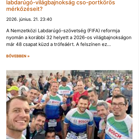
labdarúgó-világbajnokság cso-portkörös
mérkőzéseit?
2026. június. 21. 23:40
A Nemzetközi Labdarúgó-szövetség (FIFA) reformja
nyomán a korábbi 32 helyett a 2026-os világbajnokságon
már 48 csapat küzd a trófeáért. A felszínen ez…
BŐVEBBEN »