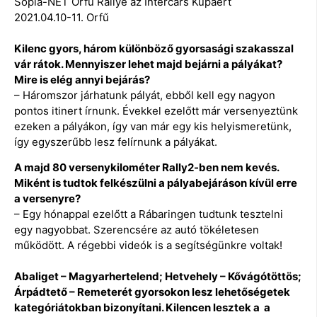
Sopia-NET Orfű Rallye az Intercars Kupáért
2021.04.10-11. Orfű
Kilenc gyors, három különböző gyorsasági szakasszal
vár rátok. Mennyiszer lehet majd bejárni a pályákat?
Mire is elég annyi bejárás?
– Háromszor járhatunk pályát, ebből kell egy nagyon
pontos itinert írnunk. Évekkel ezelőtt már versenyeztünk
ezeken a pályákon, így van már egy kis helyismeretünk,
így egyszerűbb lesz felírnunk a pályákat.
A majd 80 versenykilométer Rally2-ben nem kevés.
Miként is tudtok felkészülni a pályabejáráson kívül erre
a versenyre?
– Egy hónappal ezelőtt a Rábaringen tudtunk tesztelni
egy nagyobbat. Szerencsére az autó tökéletesen
működött. A régebbi videók is a segítségünkre voltak!
Abaliget – Magyarhertelend; Hetvehely – Kővágótöttös;
Árpádtető – Remeterét gyorsokon lesz lehetőségetek
kategóriátokban bizonyítani. Kilencen lesztek a a