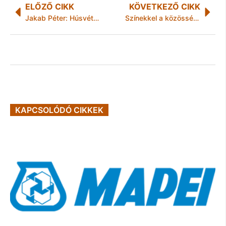
ELŐZŐ CIKK
KÖVETKEZŐ CIKK
Jakab Péter: Húsvét hétfőn Miskolcon én is megkaptam az első oltást
Színekkel a közösségekért: országos pályázat indul a falfelületek megújítására
KAPCSOLÓDÓ CIKKEK