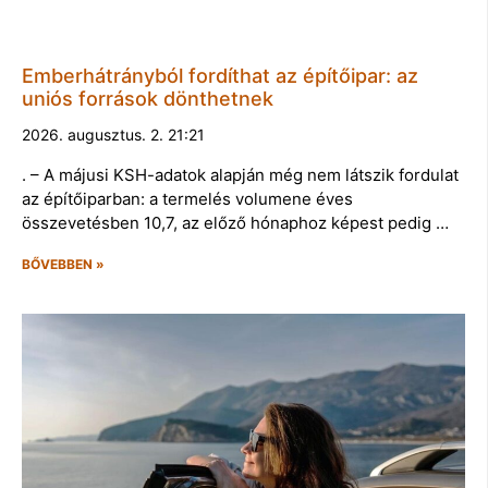
Emberhátrányból fordíthat az építőipar: az
uniós források dönthetnek
2026. augusztus. 2. 21:21
. – A májusi KSH-adatok alapján még nem látszik fordulat
az építőiparban: a termelés volumene éves
összevetésben 10,7, az előző hónaphoz képest pedig …
BŐVEBBEN »