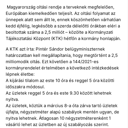
Magyarország oltási rendje a terveknek megfelelően,
Európában kiemelkedően teljesít. Az oltási folyamat az
ünnepek alatt sem állt le, ennek köszönhetően várhatóan
kedd éjfélig, legkésőbb a szerda délelőtti órákban eléri a
beoltottak száma a 2,5 milliót – közölte a Kormányzati
Tájékoztatási Központ (KTK) hétfőn a kormány honlapján.
A KTK azt írta: Pintér Sándor belügyminiszternek
határozatban kell megállapítania, hogy megtörtént a 2,5
milliomodik oltás. Ezt követően a 144/2021-es
kormányrendelet értelmében a következő intézkedések
lépnek életbe:
A kijárási tilalom az este 10 óra és reggel 5 óra közötti
időszakra módosul.
Az üzletek reggel 5 óra és este 9.30 között lehetnek
nyitva.
Az üzletek, köztük a március 8-a óta zárva tartó üzletek
újfajta, négyzetméter alapú szabályok mentén ugyan, de
nyitva lehetnek. Átlagosan 10 négyzetméterenként 1
vásárló lehet az üzletben az új szabályozás szerint.