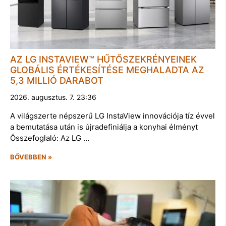
AZ LG INSTAVIEW™ HŰTŐSZEKRÉNYEINEK
GLOBÁLIS ÉRTÉKESÍTÉSE MEGHALADTA AZ
5,3 MILLIÓ DARABOT
2026. augusztus. 7. 23:36
A világszerte népszerű LG InstaView innovációja tíz évvel
a bemutatása után is újradefiniálja a konyhai élményt
Összefoglaló: Az LG …
BŐVEBBEN »