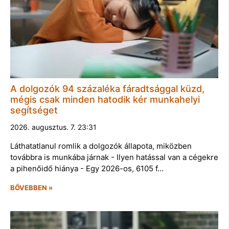
A dolgozók 94 százaléka fáradtsággal küzd,
mégis csak minden hatodik kér munkahelyi
segítséget
2026. augusztus. 7. 23:31
Láthatatlanul romlik a dolgozók állapota, miközben
továbbra is munkába járnak - Ilyen hatással van a cégekre
a pihenőidő hiánya - Egy 2026-os, 6105 f…
BŐVEBBEN »