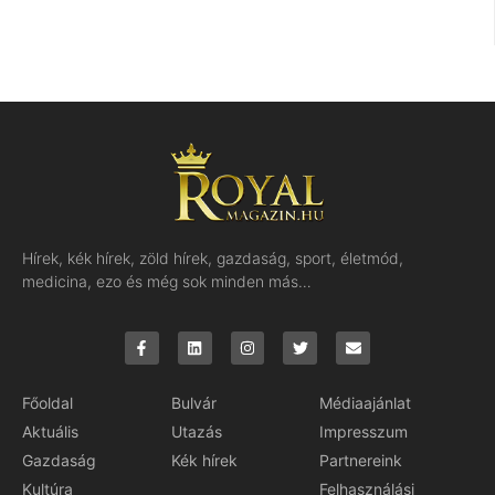
Hírek, kék hírek, zöld hírek, gazdaság, sport, életmód,
medicina, ezo és még sok minden más…
Főoldal
Bulvár
Médiaajánlat
Aktuális
Utazás
Impresszum
Gazdaság
Kék hírek
Partnereink
Kultúra
Felhasználási