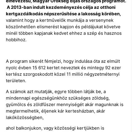
elnevezésű, Magyar Örökség díjas országos programot.
A 2013-ban indult kezdeményezés célja az otthoni
kertgazdálkodás népszerűsítése a lakosság körében,
valamint hogy a kertművelők munkája a versenynek
köszönhetően elismerést kapjon és példájukat követve
minél többen kapjanak kedvet ehhez a szép és hasznos
hobbihoz.
A program sikerét fémjelzi, hogy indulása óta az elmúlt
nyolc évben 15 612 kertet neveztek és mintegy 92 ezer
kertész szorgoskodott közel 11 millió négyzetméternyi
területen.
A számok azt mutatják, egyre többen látják be, a
mindennapi egészségünkhöz szükséges zöldség,
gyümölcs és zöldfűszer mennyiségét akár magunknak is
megtermelhetik, éljenek kár kertesházban, akár
lakóközösségben,
ahol balkonjukon, vagy közösségi kertjükben is