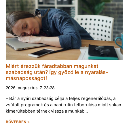
Miért érezzük fáradtabban magunkat
szabadság után? Így győzd le a nyaralás-
másnaposságot!
2026. augusztus. 7. 23:28
– Bár a nyári szabadság célja a teljes regenerálódás, a
zsúfolt programok és a napi rutin felborulása miatt sokan
kimerültebben térnek vissza a munkáb…
BŐVEBBEN »