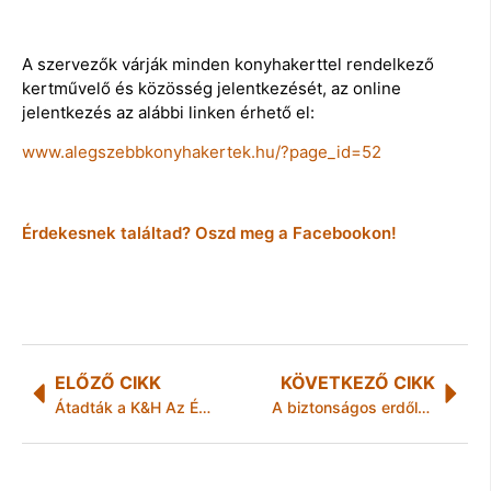
A szervezők várják minden konyhakerttel rendelkező
kertművelő és közösség jelentkezését, az online
jelentkezés az alábbi linken érhető el:
www.alegszebbkonyhakertek.hu/?page_id=52
Érdekesnek találtad? Oszd meg a Facebookon!
ELŐZŐ CIKK
KÖVETKEZŐ CIKK
Átadták a K&H Az Év Esportolója díjait
A biztonságos erdőlátogatás fontosságára hívja fel a figyelmet az Agrárminisztérium