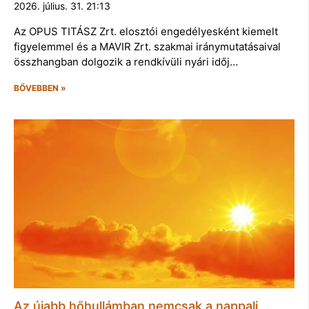
2026. július. 31. 21:13
Az OPUS TITÁSZ Zrt. elosztói engedélyesként kiemelt
figyelemmel és a MAVIR Zrt. szakmai iránymutatásaival
összhangban dolgozik a rendkívüli nyári időj…
BŐVEBBEN »
Az újabb hőhullámban nemcsak a nappali