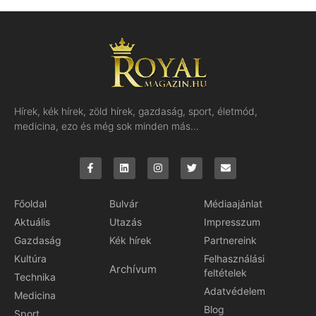
Hírek, kék hírek, zöld hírek, gazdaság, sport, életmód,
medicina, ezo és még sok minden más…
Főoldal
Bulvár
Médiaajánlat
Aktuális
Utazás
Impresszum
Gazdaság
Kék hírek
Partnereink
Kultúra
Felhasználási
Archívum
feltételek
Technika
Adatvédelem
Medicina
Blog
Sport