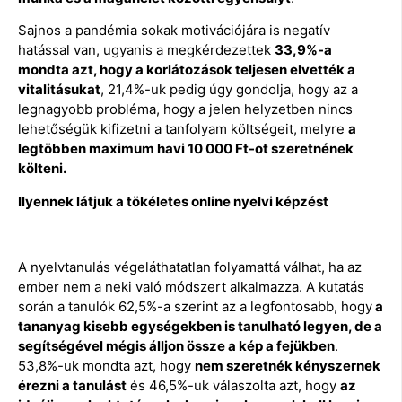
Sajnos a pandémia sokak motivációjára is negatív
hatással van, ugyanis a megkérdezettek
33,9%-a
mondta azt, hogy a korlátozások teljesen elvették a
vitalitásukat
, 21,4%-uk pedig úgy gondolja, hogy az a
legnagyobb probléma, hogy a jelen helyzetben nincs
lehetőségük kifizetni a tanfolyam költségeit, melyre
a
legtöbben maximum havi 10 000 Ft-ot szeretnének
költeni.
Ilyennek látjuk a tökéletes online nyelvi képzést
A nyelvtanulás végeláthatatlan folyamattá válhat, ha az
ember nem a neki való módszert alkalmazza. A kutatás
során a tanulók 62,5%-a szerint az a legfontosabb, hogy
a
tananyag kisebb egységekben is tanulható legyen, de a
segítségével mégis álljon össze a kép a fejükben
.
53,8%-uk mondta azt, hogy
nem szeretnék kényszernek
érezni a tanulást
és 46,5%-uk válaszolta azt, hogy
az