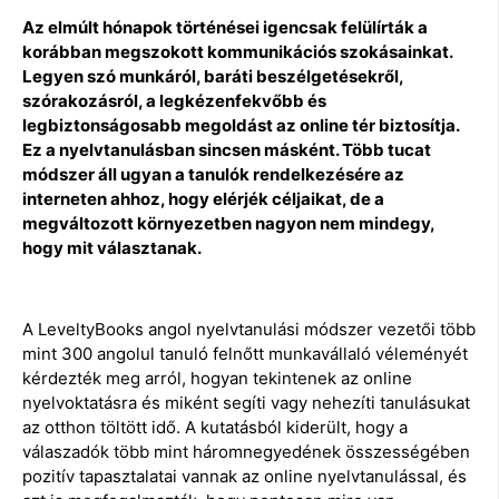
Az elmúlt hónapok történései igencsak felülírták a
korábban megszokott kommunikációs szokásainkat.
Legyen szó munkáról, baráti beszélgetésekről,
szórakozásról, a legkézenfekvőbb és
legbiztonságosabb megoldást az online tér biztosítja.
Ez a nyelvtanulásban sincsen másként. Több tucat
módszer áll ugyan a tanulók rendelkezésére az
interneten ahhoz, hogy elérjék céljaikat, de a
megváltozott környezetben nagyon nem mindegy,
hogy mit választanak.
A LeveltyBooks angol nyelvtanulási módszer vezetői több
mint 300 angolul tanuló felnőtt munkavállaló véleményét
kérdezték meg arról, hogyan tekintenek az online
nyelvoktatásra és miként segíti vagy nehezíti tanulásukat
az otthon töltött idő. A kutatásból kiderült, hogy a
válaszadók több mint háromnegyedének összességében
pozitív tapasztalatai vannak az online nyelvtanulással, és