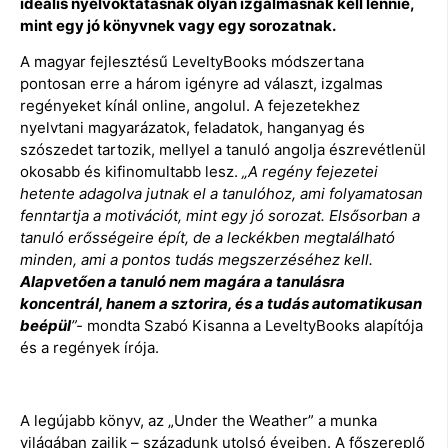
ideális nyelvoktatásnak olyan izgalmasnak kell lennie,
mint egy jó könyvnek vagy egy sorozatnak.
A magyar fejlesztésű LeveltyBooks módszertana
pontosan erre a három igényre ad választ, izgalmas
regényeket kínál online, angolul. A fejezetekhez
nyelvtani magyarázatok, feladatok, hanganyag és
szószedet tartozik, mellyel a tanuló angolja észrevétlenül
okosabb és kifinomultabb lesz.
„A regény fejezetei
hetente adagolva jutnak el a tanulóhoz, ami folyamatosan
fenntartja a motivációt, mint egy jó sorozat. Elsősorban a
tanuló erősségeire épít, de a leckékben megtalálható
minden, ami a pontos tudás megszerzéséhez kell.
Alapvetően a tanuló nem magára a tanulásra
koncentrál, hanem a sztorira, és a tudás automatikusan
beépül
”-
mondta Szabó Kisanna a LeveltyBooks alapítója
és a regények írója.
A legújabb könyv, az „Under the Weather” a munka
világában zajlik – századunk utolsó éveiben. A főszereplő