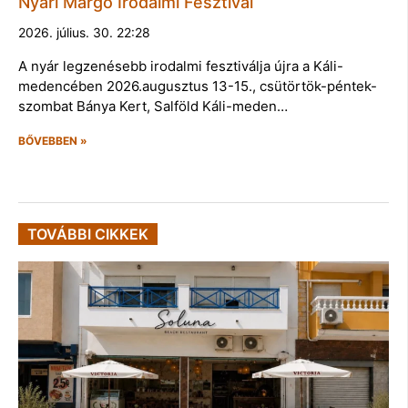
Nyári Margó Irodalmi Fesztivál
2026. július. 30. 22:28
A nyár legzenésebb irodalmi fesztiválja újra a Káli-
medencében 2026.augusztus 13-15., csütörtök-péntek-
szombat Bánya Kert, Salföld Káli-meden…
BŐVEBBEN »
TOVÁBBI CIKKEK