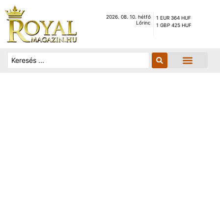
2026. 08. 10. hétfő
1 EUR 364 HUF
Lőrinc
1 GBP 425 HUF