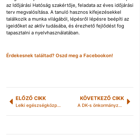
az Időjárási Hatóság szakértője, feladata az éves időjárási
terv megvalósítása. A tanuló hasznos kifejezésekkel
találkozik a munka világából, lépésről lépésre beépíti az
igeidőket az aktív tudásába, és érezhető fejlődést fog
tapasztalni a nyelvhasználatában.
Érdekesnek találtad? Oszd meg a Facebookon!
ELŐZŐ CIKK
KÖVETKEZŐ CIKK
Lelki egészségközpont miskolcon
A DK-s önkormányzatok az oltás szervezésében segítik a kormány által magukra hagyott háziorvosok munkáját