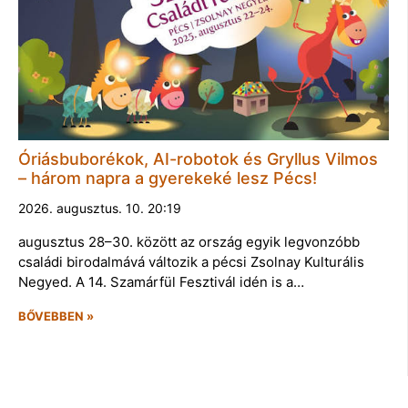
Óriásbuborékok, AI-robotok és Gryllus Vilmos
– három napra a gyerekeké lesz Pécs!
2026. augusztus. 10. 20:19
augusztus 28–30. között az ország egyik legvonzóbb
családi birodalmává változik a pécsi Zsolnay Kulturális
Negyed. A 14. Szamárfül Fesztivál idén is a…
BŐVEBBEN »