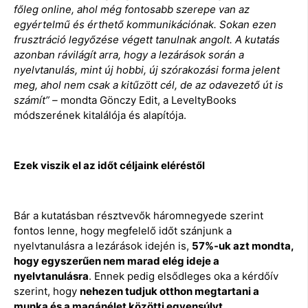
főleg online, ahol még fontosabb szerepe van az
egyértelmű és érthető kommunikációnak. Sokan ezen
frusztráció legyőzése végett tanulnak angolt. A kutatás
azonban rávilágít arra, hogy a lezárások során a
nyelvtanulás, mint új hobbi, új szórakozási forma jelent
meg, ahol nem csak a kitűzött cél, de az odavezető út is
számít” –
mondta Gönczy Edit, a LeveltyBooks
módszerének kitalálója és alapítója.
Ezek viszik el az időt céljaink eléréstől
Bár a kutatásban résztvevők háromnegyede szerint
fontos lenne, hogy megfelelő időt szánjunk a
nyelvtanulásra a lezárások idején is,
57%-uk azt mondta,
hogy egyszerűen nem marad elég ideje a
nyelvtanulásra
. Ennek pedig elsődleges oka a kérdőív
szerint, hogy
nehezen tudjuk otthon megtartani a
munka és a magánélet közötti egyensúlyt
.