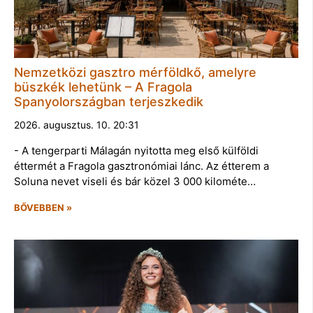
Nemzetközi gasztro mérföldkő, amelyre
büszkék lehetünk – A Fragola
Spanyolországban terjeszkedik
2026. augusztus. 10. 20:31
- A tengerparti Málagán nyitotta meg első külföldi
éttermét a Fragola gasztronómiai lánc. Az étterem a
Soluna nevet viseli és bár közel 3 000 kilométe…
BŐVEBBEN »