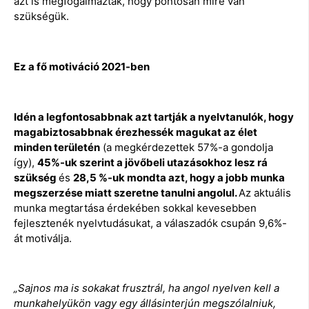
azt is megfogalmazták, hogy pontosan mire van
szükségük.
Ez a fő motiváció 2021-ben
Idén a legfontosabbnak azt tartják a nyelvtanulók, hogy
magabiztosabbnak érezhessék magukat az élet
minden területén
(a megkérdezettek 57%-a gondolja
így),
45%-uk szerint a jövőbeli utazásokhoz lesz rá
szükség
és
28,5 %-uk mondta azt, hogy a jobb munka
megszerzése miatt szeretne tanulni angolul.
Az aktuális
munka megtartása érdekében sokkal kevesebben
fejlesztenék nyelvtudásukat, a válaszadók csupán 9,6%-
át motiválja.
„Sajnos ma is sokakat frusztrál, ha angol nyelven kell a
munkahelyükön vagy egy állásinterjún megszólalniuk,