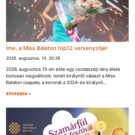
Íme, a Miss Balaton top12 versenyzője!
2026. augusztus. 10. 20:28
2026. augusztus 15-én este egy csodaszép lány élete
biztosan megváltozik: ismét királynőt választ a Miss
Balaton csapata, a koronát a 2024-es királynő…
BŐVEBBEN »