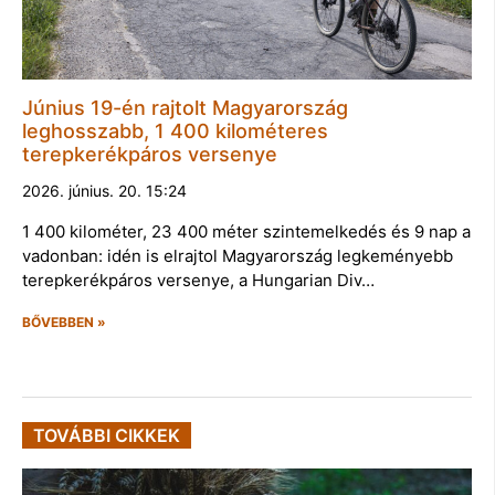
Június 19-én rajtolt Magyarország
leghosszabb, 1 400 kilométeres
terepkerékpáros versenye
2026. június. 20. 15:24
1 400 kilométer, 23 400 méter szintemelkedés és 9 nap a
vadonban: idén is elrajtol Magyarország legkeményebb
terepkerékpáros versenye, a Hungarian Div…
BŐVEBBEN »
TOVÁBBI CIKKEK