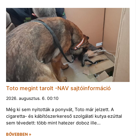
Toto megint tarolt -NAV sajtóinformáció
2026. augusztus. 6. 00:10
Még ki sem nyitották a ponyvát, Toto már jelzett. A
cigaretta- és kábítószerkereső szolgálati kutya ezúttal
sem tévedett: több mint hatezer doboz ille…
BŐVEBBEN »