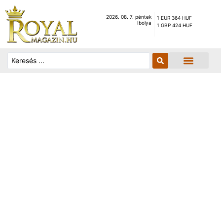
2026. 08. 7. péntek
1 EUR 364 HUF
Ibolya
1 GBP 424 HUF