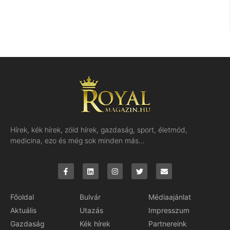
Hírek, kék hírek, zöld hírek, gazdaság, sport, életmód,
medicina, ezo és még sok minden más…
Főoldal
Bulvár
Médiaajánlat
Aktuális
Utazás
Impresszum
Gazdaság
Kék hírek
Partnereink