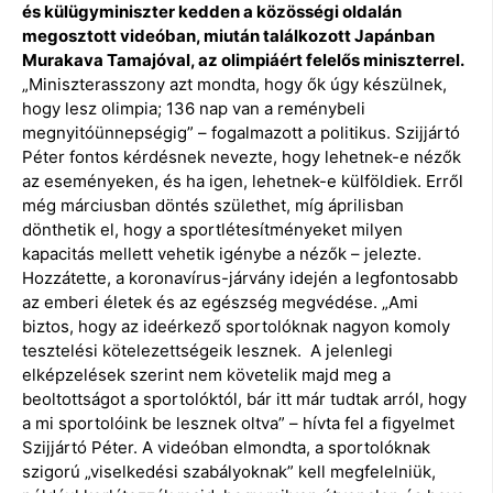
és külügyminiszter kedden a közösségi oldalán
megosztott videóban, miután találkozott Japánban
Murakava Tamajóval, az olimpiáért felelős miniszterrel.
„Miniszterasszony azt mondta, hogy ők úgy készülnek,
hogy lesz olimpia; 136 nap van a reménybeli
megnyitóünnepségig” – fogalmazott a politikus. Szijjártó
Péter fontos kérdésnek nevezte, hogy lehetnek-e nézők
az eseményeken, és ha igen, lehetnek-e külföldiek. Erről
még márciusban döntés születhet, míg áprilisban
dönthetik el, hogy a sportlétesítményeket milyen
kapacitás mellett vehetik igénybe a nézők – jelezte.
Hozzátette, a koronavírus-járvány idején a legfontosabb
az emberi életek és az egészség megvédése. „Ami
biztos, hogy az ideérkező sportolóknak nagyon komoly
tesztelési kötelezettségeik lesznek. A jelenlegi
elképzelések szerint nem követelik majd meg a
beoltottságot a sportolóktól, bár itt már tudtak arról, hogy
a mi sportolóink be lesznek oltva” – hívta fel a figyelmet
Szijjártó Péter. A videóban elmondta, a sportolóknak
szigorú „viselkedési szabályoknak” kell megfelelniük,