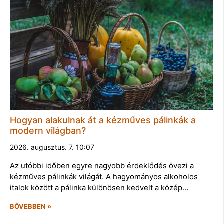
Hogyan alakulnak át a kézműves pálinkák a
modern világban?
2026. augusztus. 7. 10:07
Az utóbbi időben egyre nagyobb érdeklődés övezi a
kézműves pálinkák világát. A hagyományos alkoholos
italok között a pálinka különösen kedvelt a közép…
BŐVEBBEN »