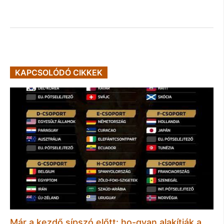
KAPCSOLÓDÓ CIKKEK
Már a kezdő sípszó előtt: ho-gyan alakítják a