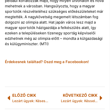
például korlátozzák majd, hogy milyen útvonalon és hova
mehetnek a városban. Hangsúlyozta, hogy a magyar
sportolók részvételéhez szükséges előkészületeket már
megtették. A nagykövetség megemelt létszámban fog
dolgozni az olimpia alatt. Hat japán város lesz majd a
magyar sportolók házigazdája a felkészülés alatt, így
ezeken a településeken tizenegy sportág képviselői
edzhetnek még az olimpia előtt – mondta a külgazdasági
és külügyminiszter. (MTI)
Érdekesnek találtad? Oszd meg a Facebookon!
ELŐZŐ CIKK
KÖVETKEZŐ CIKK
Lezárt ügyek: Késes rablás
Lezárt ügyek: Késsel fenyegetőzött, és betörte egy autó ajtajának üvegét