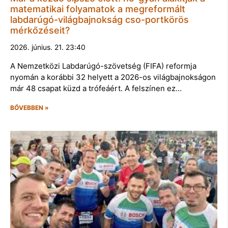
matematikai folyamatok a megreformált
labdarúgó-világbajnokság cso-portkörös
mérkőzéseit?
2026. június. 21. 23:40
A Nemzetközi Labdarúgó-szövetség (FIFA) reformja
nyomán a korábbi 32 helyett a 2026-os világbajnokságon
már 48 csapat küzd a trófeáért. A felszínen ez…
BŐVEBBEN »