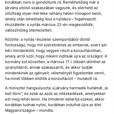
korábban nem is gondoltunk rá. Remélhetőleg már a
járvány utolsó szakaszában vagyunk, és elérhető az
oltottság olyan mértéke néhány héten-hónapon belül,
amely után lehetőség lesz a nyitásra – fogalmazott.
Hozzátette: a nyitás március 22-én megkezdődik,
valószínűleg ütemezetten.
Közölte: a nyitás részletei szempontjából döntő
fontosságú, hogy mit szeretnének az emberek, ezért azt
kéri mindenkitől, hogy vegyen részt a konzultációban,
amely arról szól, hogy miként indítsák újra az országot. A
kormány ezt követően, a március 17-i ülésén dönthet az
újranyitásról, annak szakaszairól, és akkor tudják
mindenkinek az igényeit, véleményét figyelembe venni,
ha minél többen kitöltik a konzultációt – mutatott rá.
A miniszter hangsúlyozta: a járvány harmadik hullámát „le
kell törni”, és ezek az azok az intézkedések, amelyekkel
ezt meg lehet tenni. Ha mindenki betartja ezeket, akkor
korábban tudnak nyitni, korábban indulhat újra az élet
Magyarországon – mondta.