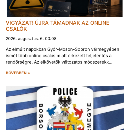
VIGYÁZAT! ÚJRA TÁMADNAK AZ ONLINE
CSALÓK
2026. augusztus. 6. 00:08
Az elmúlt napokban Győr-Moson-Sopron vármegyében
ismét több online csalás miatt érkezett feljelentés a
rendőrségre. Az elkövetők változatos módszerekk…
BŐVEBBEN »