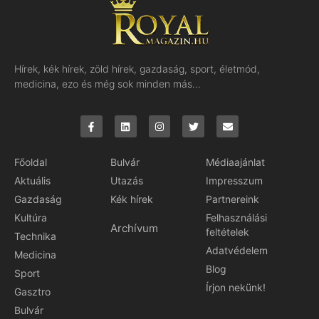
Hírek, kék hírek, zöld hírek, gazdaság, sport, életmód,
medicina, ezo és még sok minden más…
Főoldal
Bulvár
Médiaajánlat
Aktuális
Utazás
Impresszum
Gazdaság
Kék hírek
Partnereink
Kultúra
Felhasználási
Archívum
feltételek
Technika
Adatvédelem
Medicina
Blog
Sport
Írjon nekünk!
Gasztro
Bulvár