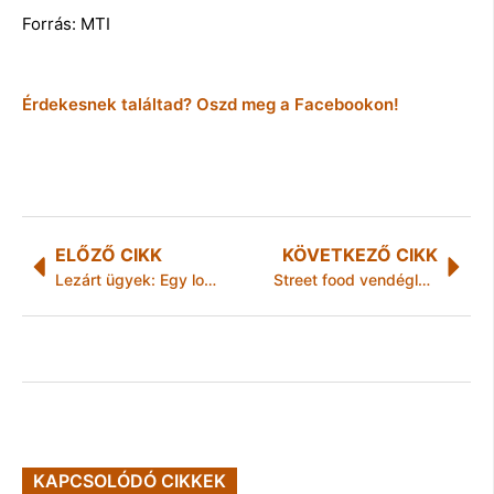
Forrás: MTI
Érdekesnek találtad? Oszd meg a Facebookon!
ELŐZŐ CIKK
KÖVETKEZŐ CIKK
Lezárt ügyek: Egy lopássorozat végére tettek pontot az ózdi rendőrök
Street food vendéglátóhelyet függesztett fel azonnali hatállyal a Nébih
KAPCSOLÓDÓ CIKKEK