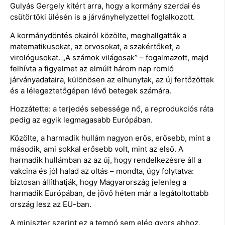
Gulyás Gergely kitért arra, hogy a kormány szerdai és
csütörtöki ülésén is a járványhelyzettel foglalkozott.
A kormánydöntés okairól közölte, meghallgatták a
matematikusokat, az orvosokat, a szakértőket, a
virológusokat. „A számok világosak” – fogalmazott, majd
felhívta a figyelmet az elmúlt három nap romló
járványadataira, különösen az elhunytak, az új fertőzöttek
és a lélegeztetőgépen lévő betegek számára.
Hozzátette: a terjedés sebessége nő, a reprodukciós ráta
pedig az egyik legmagasabb Európában.
Közölte, a harmadik hullám nagyon erős, erősebb, mint a
második, ami sokkal erősebb volt, mint az első. A
harmadik hullámban az az új, hogy rendelkezésre áll a
vakcina és jól halad az oltás – mondta, úgy folytatva:
biztosan állíthatják, hogy Magyarország jelenleg a
harmadik Európában, de jövő héten már a legátoltottabb
ország lesz az EU-ban.
A miniszter szerint ez a tempó sem elég gyors ahhoz,