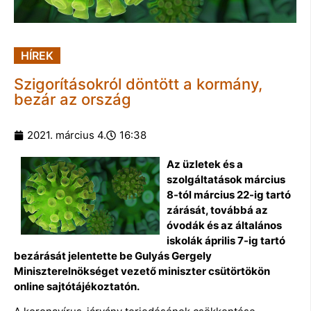
HÍREK
Szigorításokról döntött a kormány,
bezár az ország
2021. március 4.
16:38
Az üzletek és a
szolgáltatások március
8-tól március 22-ig tartó
zárását, továbbá az
óvodák és az általános
iskolák április 7-ig tartó
bezárását jelentette be Gulyás Gergely
Miniszterelnökséget vezető miniszter csütörtökön
online sajtótájékoztatón.