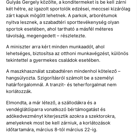
Gulyás Gergely közölte, a konditermeket is be kell zárni
két hétre, az igazolt sportolók edzései, meccsei kizárólag
zárt kapuk mögött lehetnek. A parkok, arborétumok
nyitva lesznek, a szabadtéri sporttevékenység olyan
sportok esetében, ahol tartható a másfél méteres
távolság, megengedett – részletezte.
A miniszter arra kért minden munkaadót, ahol
lehetséges, biztosítsa az otthoni munkavégzést, különös
tekintettel a gyermekes családok esetében.
A maszkhasználat szabadtéren mindenhol kötelező –
hangsúlyozta. Szigorításról számolt be a személyi
határforgalomnál. A tranzit- és teherforgalmat nem
korlátozzák.
Elmondta, a már létező, a szállodákra és a
vendéglátóiparra vonatkozó bértámogatást és
adókedvezményt kiterjesztik azokra a szektorokra,
amelyeknek most be kell zárniuk, a korlátozások
időtartamára, március 8-tól március 22-ig.