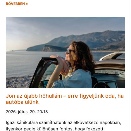
BŐVEBBEN »
Jön az újabb hőhullám – erre figyeljünk oda, ha
autóba ülünk
2026. július. 29. 20:18
Igazi kánikulára számíthatunk az elkövetkező napokban,
ilyenkor pedig különösen fontos, hogy fokozott