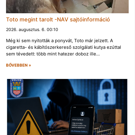
Toto megint tarolt -NAV sajtóinformáció
2026. augusztus. 6. 00:10
Még ki sem nyitották a ponyvát, Toto már jelzett. A
cigaretta- és kábítószerkereső szolgálati kutya ezúttal
sem tévedett: több mint hatezer doboz ille…
BŐVEBBEN »