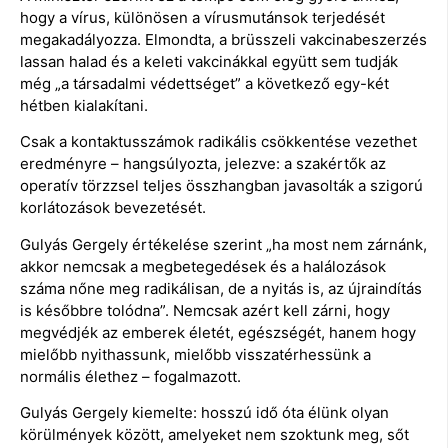
hogy a vírus, különösen a vírusmutánsok terjedését
megakadályozza. Elmondta, a brüsszeli vakcinabeszerzés
lassan halad és a keleti vakcinákkal együtt sem tudják
még „a társadalmi védettséget” a következő egy-két
hétben kialakítani.
Csak a kontaktusszámok radikális csökkentése vezethet
eredményre – hangsúlyozta, jelezve: a szakértők az
operatív törzzsel teljes összhangban javasolták a szigorú
korlátozások bevezetését.
Gulyás Gergely értékelése szerint „ha most nem zárnánk,
akkor nemcsak a megbetegedések és a halálozások
száma nőne meg radikálisan, de a nyitás is, az újraindítás
is későbbre tolódna”. Nemcsak azért kell zárni, hogy
megvédjék az emberek életét, egészségét, hanem hogy
mielőbb nyithassunk, mielőbb visszatérhessünk a
normális élethez – fogalmazott.
Gulyás Gergely kiemelte: hosszú idő óta élünk olyan
körülmények között, amelyeket nem szoktunk meg, sőt