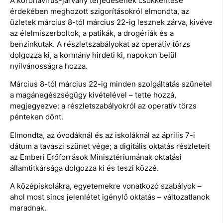
A koronavírus-járvány terjedésének csökkentése
érdekében meghozott szigorításokról elmondta, az
üzletek március 8-tól március 22-ig lesznek zárva, kivéve
az élelmiszerboltok, a patikák, a drogériák és a
benzinkutak. A részletszabályokat az operatív törzs
dolgozza ki, a kormány hirdeti ki, napokon belül
nyilvánosságra hozza.
Március 8-tól március 22-ig minden szolgáltatás szünetel
a magánegészségügy kivételével – tette hozzá,
megjegyezve: a részletszabályokról az operatív törzs
pénteken dönt.
Elmondta, az óvodáknál és az iskoláknál az április 7-i
dátum a tavaszi szünet vége; a digitális oktatás részleteit
az Emberi Erőforrások Minisztériumának oktatási
államtitkársága dolgozza ki és teszi közzé.
A középiskolákra, egyetemekre vonatkozó szabályok –
ahol most sincs jelenlétet igénylő oktatás – változatlanok
maradnak.