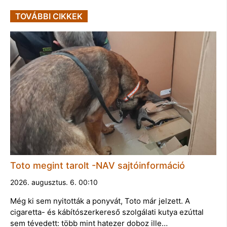
TOVÁBBI CIKKEK
Toto megint tarolt -NAV sajtóinformáció
2026. augusztus. 6. 00:10
Még ki sem nyitották a ponyvát, Toto már jelzett. A
cigaretta- és kábítószerkereső szolgálati kutya ezúttal
sem tévedett: több mint hatezer doboz ille…