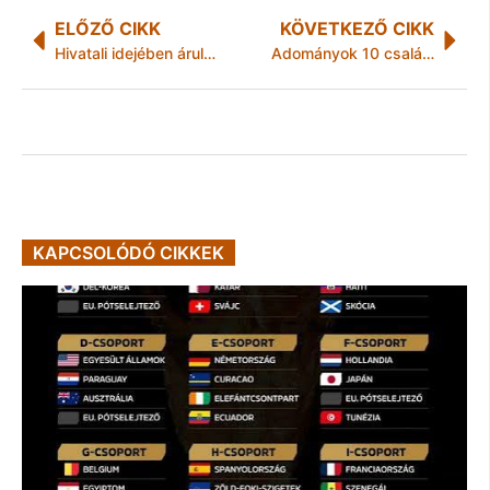
ELŐZŐ CIKK
KÖVETKEZŐ CIKK
Hivatali idejében árulta a szert – Őrizetben az ózdi díler
Adományok 10 családnak
KAPCSOLÓDÓ CIKKEK