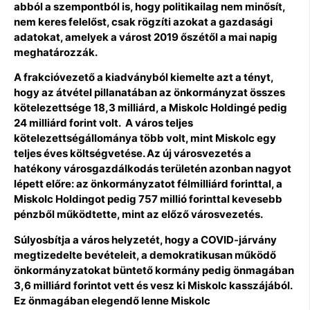
abból a szempontból is, hogy politikailag nem minősít,
nem keres felelőst, csak rögzíti azokat a gazdasági
adatokat, amelyek a várost 2019 őszétől a mai napig
meghatározzák.
A frakcióvezető a kiadványból kiemelte azt a tényt,
hogy az átvétel pillanatában az önkormányzat összes
kötelezettsége 18,3 milliárd, a Miskolc Holdingé pedig
24 milliárd forint volt. A város teljes
kötelezettségállománya több volt, mint Miskolc egy
teljes éves költségvetése. Az új városvezetés a
hatékony városgazdálkodás területén azonban nagyot
lépett előre: az önkormányzatot félmilliárd forinttal, a
Miskolc Holdingot pedig 757 millió forinttal kevesebb
pénzből működtette, mint az előző városvezetés.
Súlyosbítja a város helyzetét, hogy a COVID-járvány
megtizedelte bevételeit, a demokratikusan működő
önkormányzatokat büntető kormány pedig önmagában
3,6 milliárd forintot vett és vesz ki Miskolc kasszájából.
Ez önmagában elegendő lenne Miskolc