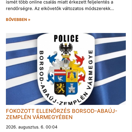
ismét több online csalás miatt érkezett feljelentés a
rendőrségre. Az elkövetők változatos módszerekk…
BŐVEBBEN »
FOKOZOTT ELLENŐRZÉS BORSOD-ABAÚJ-
ZEMPLÉN VÁRMEGYÉBEN
2026. augusztus. 6. 00:04