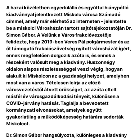
A hazai közéletben egyedülálló és egyúttal hiánypótló
kiadvánnyal jelentkezett Miskolc városa Számadó
címmel, amely már elérhető az interneten – jelentette
be a miskolci Városházán tartott sajtótájékoztatóján Dr.
Simon Gábor. A Velünk a Város frakcióvezetője
felidézte, hogy 2019-ben Veres Pál polgármester és az
őt támogató frakciószövetség nyitott városházát ígért,
ennek megfelelően dolgozik azóta is, és ennek a
részeként valósult meg a kiadvány. Huszonnégy
oldalon alapos részletességgel veszi végig, hogyan
alakult ki Miskolcon az a gazdasági helyzet, amelyben
most van a város. Tételesen leírja az előző
városvezetéstől átvett örökséget, az azóta eltelt
másfél év városgazdálkodási tényeit, különösen a
COVID-járvány hatását. Taglalja a bevezetett
kormányzati elvonásokat, amelyek együtt
gyakorlatilag a működőképesség határára sodorták
Miskolcot.
Dr. Simon Gábor hangsúlyozta, különleges a kiadvány