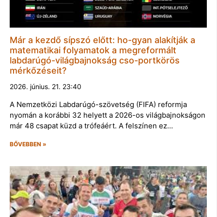
Már a kezdő sípszó előtt: ho-gyan alakítják a
matematikai folyamatok a megreformált
labdarúgó-világbajnokság cso-portkörös
mérkőzéseit?
2026. június. 21. 23:40
A Nemzetközi Labdarúgó-szövetség (FIFA) reformja
nyomán a korábbi 32 helyett a 2026-os világbajnokságon
már 48 csapat küzd a trófeáért. A felszínen ez…
BŐVEBBEN »