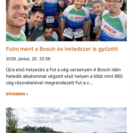
Futni ment a Bosch és hetedszer is győzött
2026. június. 20. 22:36
Újra első helyezés a Fut a cég versenyen A Bosch idén
hetedik alkalommal végzett első helyen a több mint 860
cég részvételével megrendezett Fut a c…
BŐVEBBEN »