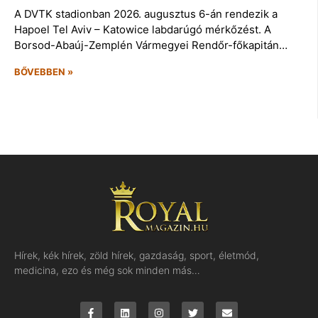
A DVTK stadionban 2026. augusztus 6-án rendezik a
Hapoel Tel Aviv – Katowice labdarúgó mérkőzést. A
Borsod-Abaúj-Zemplén Vármegyei Rendőr-főkapitán…
BŐVEBBEN »
Hírek, kék hírek, zöld hírek, gazdaság, sport, életmód,
medicina, ezo és még sok minden más…