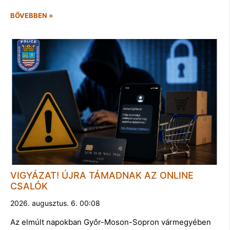
BŐVEBBEN »
VIGYÁZAT! ÚJRA TÁMADNAK AZ ONLINE
CSALÓK
2026. augusztus. 6. 00:08
Az elmúlt napokban Győr-Moson-Sopron vármegyében