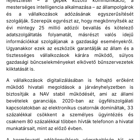
fejlesztései – a gépek közötti kommunikáció, a
mesterséges intelligencia alkalmazása – az állampolgárok
és a vállalkozások adózásának egyszerűsítését
szolgálják. Szerepük egyrészt az, hogy megkönnyítsék az
évi mintegy 25 millió adózói bevallás és kötelező
adatszolgáltatás folyamatát, másrészt valós idejű
információkkal szolgáljanak a gazdasági eseményekről.
Ugyanakkor ezek az eszközök garantálják az állam és a
tisztességes vállalkozások kárára működő, súlyos
gazdasági bűncselekményeket elkövető bűnszervezetek
kiiktatását is.
A vállalkozások digitalizálásában is felhajtó erőként
működő hivatali megoldások a járványhelyzetben is
biztosítják a NAV stabil működését, ami az állami
bevételek garanciája. 2020-ban az ügyfélszolgálati
kapcsolatokban az elektronikus csatornák domináltak, 33
százalékkal csökkent a személyes ügyintézés és
csaknem 80 százalékkal többen hívták telefonon a hivatal
munkatársait, mint az előző évben.
A kormányzati adókönnyítések végrehajtásán túl, az