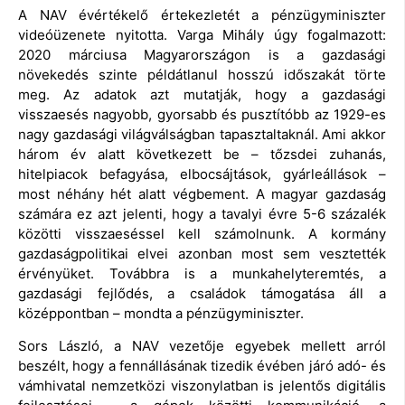
A NAV évértékelő értekezletét a pénzügyminiszter
videóüzenete nyitotta. Varga Mihály úgy fogalmazott:
2020 márciusa Magyarországon is a gazdasági
növekedés szinte példátlanul hosszú időszakát törte
meg. Az adatok azt mutatják, hogy a gazdasági
visszaesés nagyobb, gyorsabb és pusztítóbb az 1929-es
nagy gazdasági világválságban tapasztaltaknál. Ami akkor
három év alatt következett be – tőzsdei zuhanás,
hitelpiacok befagyása, elbocsájtások, gyárleállások
–
most néhány hét alatt végbement. A magyar gazdaság
számára ez azt jelenti, hogy a tavalyi évre 5-6 százalék
közötti visszaeséssel kell számolnunk. A kormány
gazdaságpolitikai elvei azonban most sem vesztették
érvényüket. Továbbra is a munkahelyteremtés, a
gazdasági fejlődés, a családok támogatása áll a
középpontban – mondta a pénzügyminiszter.
Sors László, a NAV vezetője egyebek mellett arról
beszélt, hogy a fennállásának tizedik évében járó adó- és
vámhivatal nemzetközi viszonylatban is jelentős digitális