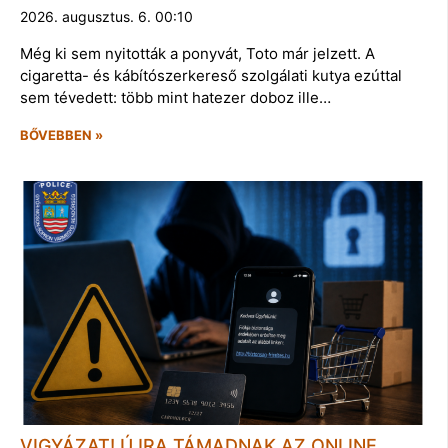
2026. augusztus. 6. 00:10
Még ki sem nyitották a ponyvát, Toto már jelzett. A
cigaretta- és kábítószerkereső szolgálati kutya ezúttal
sem tévedett: több mint hatezer doboz ille…
BŐVEBBEN »
VIGYÁZAT! ÚJRA TÁMADNAK AZ ONLINE