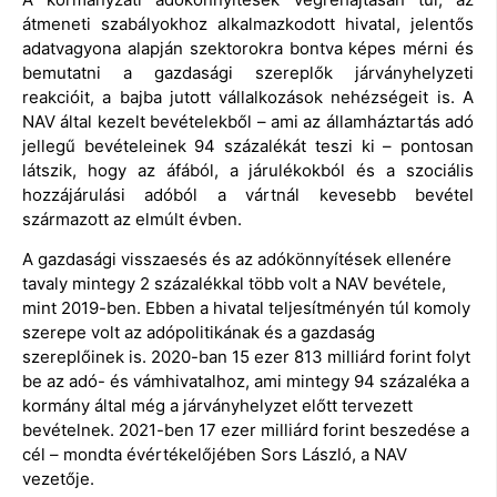
átmeneti szabályokhoz alkalmazkodott hivatal, jelentős
adatvagyona alapján szektorokra bontva képes mérni és
bemutatni a gazdasági szereplők járványhelyzeti
reakcióit, a bajba jutott vállalkozások nehézségeit is. A
NAV által kezelt bevételekből – ami az államháztartás adó
jellegű bevételeinek 94 százalékát teszi ki – pontosan
látszik, hogy az áfából, a járulékokból és a szociális
hozzájárulási adóból a vártnál kevesebb bevétel
származott az elmúlt évben.
A gazdasági visszaesés és az adókönnyítések ellenére
tavaly mintegy 2 százalékkal több volt a NAV bevétele,
mint 2019-ben. Ebben a hivatal teljesítményén túl komoly
szerepe volt az adópolitikának és a gazdaság
szereplőinek is. 2020-ban 15 ezer 813 milliárd forint folyt
be az adó- és vámhivatalhoz, ami mintegy 94 százaléka a
kormány által még a járványhelyzet előtt tervezett
bevételnek. 2021-ben 17 ezer milliárd forint beszedése a
cél – mondta évértékelőjében Sors László, a NAV
vezetője.