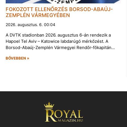
FOKOZOTT ELLENŐRZÉS BORSOD-ABAÚJ-
ZEMPLÉN VÁRMEGYÉBEN
2026. augusztus. 6. 00:04
A DVTK stadionban 2026. augusztus 6-án rendezik a
Hapoel Tel Aviv – Katowice labdarúgó mérkőzést. A
Borsod-Abaúj-Zemplén Vármegyei Rendőr-főkapitán…
BŐVEBBEN »