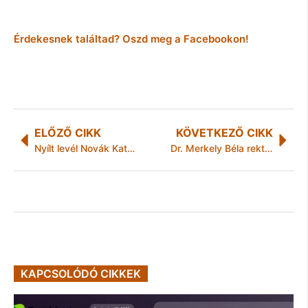
Érdekesnek találtad? Oszd meg a Facebookon!
ELŐZŐ CIKK
KÖVETKEZŐ CIKK
Nyílt levél Novák Katalin, családokért felelős Miniszter Asszony részére!
Dr. Merkely Béla rektort a Szputnyik V vakcinával oltották be
KAPCSOLÓDÓ CIKKEK