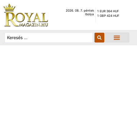
2026. 08. 7. péntek
1 EUR 364 HUF
Ibolya
1 GBP 424 HUF