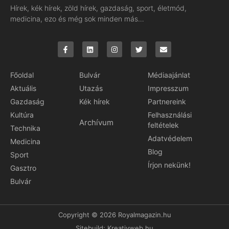
Hírek, kék hírek, zöld hírek, gazdaság, sport, életmód,
medicina, ezo és még sok minden más…
Főoldal
Bulvár
Médiaajánlat
Aktuális
Utazás
Impresszum
Gazdaság
Kék hírek
Partnereink
Kultúra
Felhasználási
Archívum
feltételek
Technika
Adatvédelem
Medicina
Blog
Sport
Írjon nekünk!
Gasztro
Bulvár
Copyright © 2026 Royalmagazin.hu
Sitebuild:
Kreativweb.hu