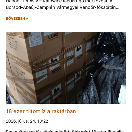
Hapoel Tel Aviv – Katowice labdarúgó mérkőzést. A
Borsod-Abaúj-Zemplén Vármegyei Rendőr-főkapitán…
BŐVEBBEN »
18 ezer tiltott íz a raktárban
2026. július. 24. 10:22
Egy nyitott raktár ajtaja mögött több mint 18 ezer illegális