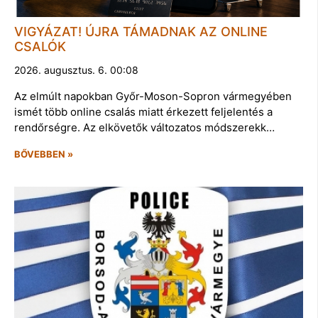
VIGYÁZAT! ÚJRA TÁMADNAK AZ ONLINE
CSALÓK
2026. augusztus. 6. 00:08
Az elmúlt napokban Győr-Moson-Sopron vármegyében
ismét több online csalás miatt érkezett feljelentés a
rendőrségre. Az elkövetők változatos módszerekk…
BŐVEBBEN »