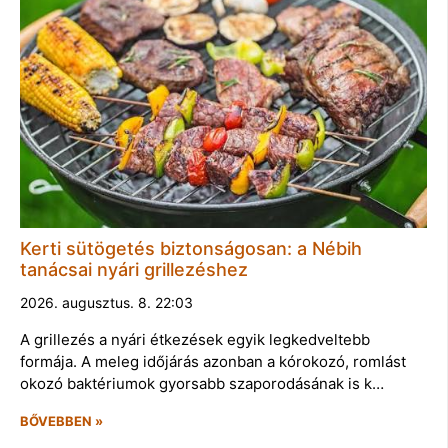
Kerti sütögetés biztonságosan: a Nébih
tanácsai nyári grillezéshez
2026. augusztus. 8. 22:03
A grillezés a nyári étkezések egyik legkedveltebb
formája. A meleg időjárás azonban a kórokozó, romlást
okozó baktériumok gyorsabb szaporodásának is k…
BŐVEBBEN »