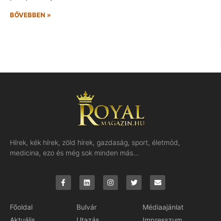
BŐVEBBEN »
Hírek, kék hírek, zöld hírek, gazdaság, sport, életmód,
medicina, ezo és még sok minden más…
Főoldal
Bulvár
Médiaajánlat
Aktuális
Utazás
Impresszum