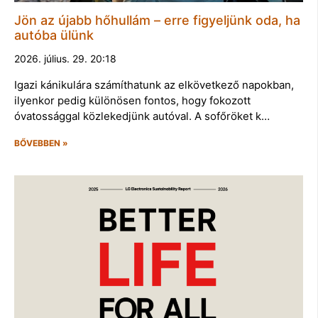
Jön az újabb hőhullám – erre figyeljünk oda, ha
autóba ülünk
2026. július. 29. 20:18
Igazi kánikulára számíthatunk az elkövetkező napokban,
ilyenkor pedig különösen fontos, hogy fokozott
óvatossággal közlekedjünk autóval. A sofőröket k…
BŐVEBBEN »