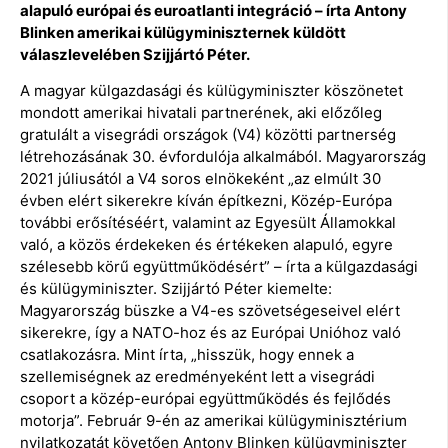
alapuló európai és euroatlanti integráció – írta Antony
Blinken amerikai külügyminiszternek küldött
válaszlevelében Szijjártó Péter.
A magyar külgazdasági és külügyminiszter köszönetet
mondott amerikai hivatali partnerének, aki előzőleg
gratulált a visegrádi országok (V4) közötti partnerség
létrehozásának 30. évfordulója alkalmából. Magyarország
2021 júliusától a V4 soros elnökeként „az elmúlt 30
évben elért sikerekre kíván építkezni, Közép-Európa
további erősítéséért, valamint az Egyesült Államokkal
való, a közös érdekeken és értékeken alapuló, egyre
szélesebb körű együttműködésért” – írta a külgazdasági
és külügyminiszter. Szijjártó Péter kiemelte:
Magyarország büszke a V4-es szövetségeseivel elért
sikerekre, így a NATO-hoz és az Európai Unióhoz való
csatlakozásra. Mint írta, „hisszük, hogy ennek a
szellemiségnek az eredményeként lett a visegrádi
csoport a közép-európai együttműködés és fejlődés
motorja”. Február 9-én az amerikai külügyminisztérium
nyilatkozatát követően Antony Blinken külügyminiszter