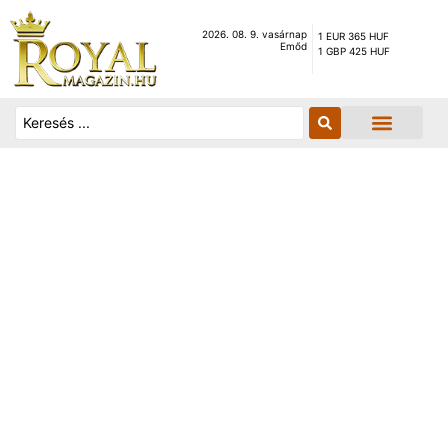
2026. 08. 9. vasárnap
1 EUR 365 HUF
Emőd
1 GBP 425 HUF