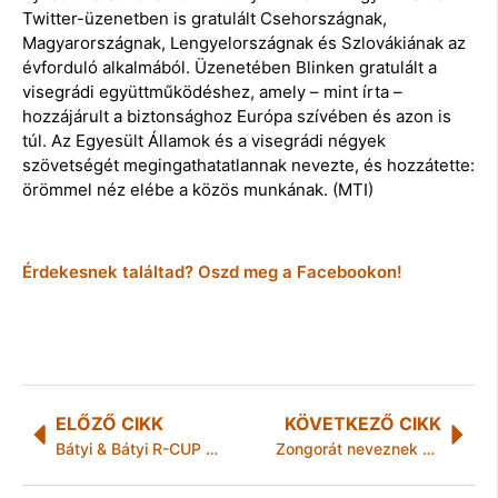
Twitter-üzenetben is gratulált Csehországnak,
Magyarországnak, Lengyelországnak és Szlovákiának az
évforduló alkalmából. Üzenetében Blinken gratulált a
visegrádi együttműködéshez, amely – mint írta –
hozzájárult a biztonsághoz Európa szívében és azon is
túl. Az Egyesült Államok és a visegrádi négyek
szövetségét megingathatatlannak nevezte, és hozzátette:
örömmel néz elébe a közös munkának. (MTI)
Érdekesnek találtad? Oszd meg a Facebookon!
ELŐZŐ CIKK
KÖVETKEZŐ CIKK
Bátyi & Bátyi R-CUP bajnokok!
Zongorát neveznek el Chick Coreáról