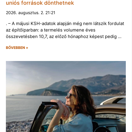
uniós források dönthetnek
2026. augusztus. 2. 21:21
. – A májusi KSH-adatok alapján még nem látszik fordulat
az építőiparban: a termelés volumene éves
összevetésben 10,7, az előző hónaphoz képest pedig …
BŐVEBBEN »