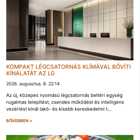
KOMPAKT LÉGCSATORNÁS KLÍMÁVAL BŐVÍTI
KÍNÁLATÁT AZ LG
2026. augusztus. 8. 22:14
Az új, közepes nyomású légcsatornás beltéri egység
rugalmas telepítést, csendes működést és intelligens
vezérlést kínál lakó- és kisebb kereskedelmi t…
BŐVEBBEN »