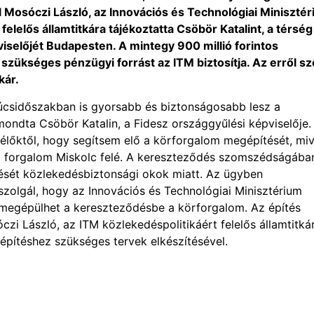
l Mosóczi László, az Innovációs és Technológiai Miniszté
felelős államtitkára tájékoztatta Csöbör Katalint, a térség
iselőjét Budapesten. A mintegy 900 millió forintos
zükséges pénzügyi forrást az ITM biztosítja. Az erről sz
kár.
súcsidőszakban is gyorsabb és biztonságosabb lesz a
ondta Csöbör Katalin, a Fidesz országgyűlési képviselője.
őktől, hogy segítsem elő a körforgalom megépítését, miv
 a forgalom Miskolc felé. A kereszteződés szomszédságába
ését közlekedésbiztonsági okok miatt. Az ügyben
olgál, hogy az Innovációs és Technológiai Minisztérium
l megépülhet a kereszteződésbe a körforgalom. Az építés
czi László, az ITM közlekedéspolitikáért felelős államtitká
z építéshez szükséges tervek elkészítésével.