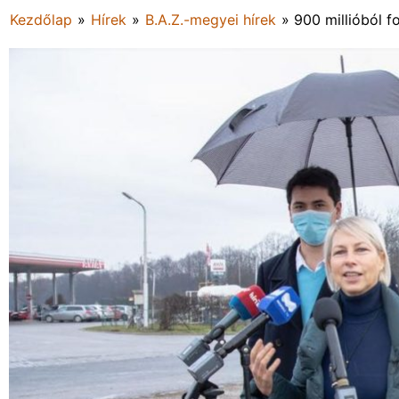
Kezdőlap
»
Hírek
»
B.A.Z.-megyei hírek
»
900 millióból 