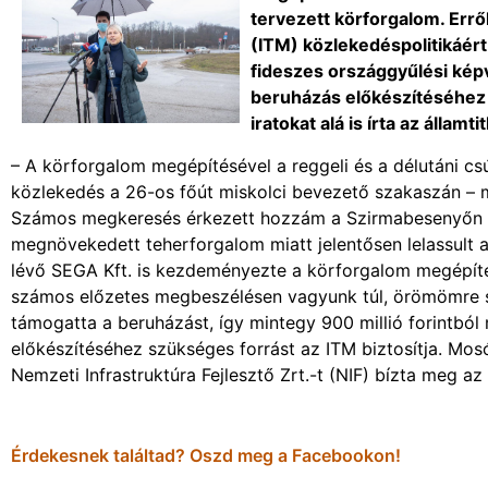
tervezett körforgalom. Errő
(ITM) közlekedéspolitikáért 
fideszes országgyűlési képv
beruházás előkészítéséhez s
iratokat alá is írta az államtit
– A körforgalom megépítésével a reggeli és a délutáni c
közlekedés a 26-os főút miskolci bevezető szakaszán – m
Számos megkeresés érkezett hozzám a Szirmabesenyőn él
megnövekedett teherforgalom miatt jelentősen lelassult
lévő SEGA Kft. is kezdeményezte a körforgalom megépít
számos előzetes megbeszélésen vagyunk túl, örömömre sz
támogatta a beruházást, így mintegy 900 millió forintbó
előkészítéséhez szükséges forrást az ITM biztosítja. Mosó
Nemzeti Infrastruktúra Fejlesztő Zrt.-t (NIF) bízta meg a
Érdekesnek találtad? Oszd meg a Facebookon!