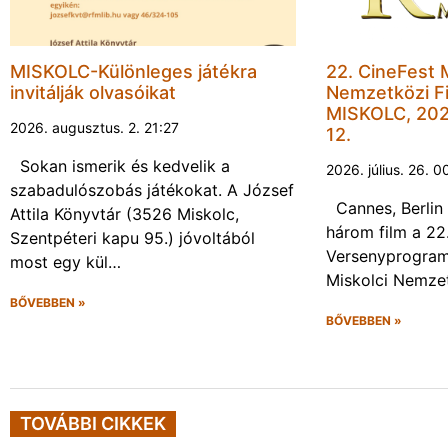
MISKOLC-Különleges játékra
22. CineFest 
invitálják olvasóikat
Nemzetközi Fi
MISKOLC, 202
2026. augusztus. 2. 21:27
12.
Sokan ismerik és kedvelik a
2026. július. 26. 0
szabadulószobás játékokat. A József
Cannes, Berlin 
Attila Könyvtár (3526 Miskolc,
három film a 22
Szentpéteri kapu 95.) jóvoltából
Versenyprogram
most egy kül…
Miskolci Nemzet
BŐVEBBEN »
BŐVEBBEN »
TOVÁBBI CIKKEK