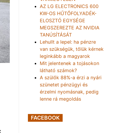
AZ LG ELECTRONICS 600
KW-OS HŰTŐFOLYADÉK-
ELOSZTÓ EGYSÉGE
MEGSZEREZTE AZ NVIDIA
TANÚSÍTÁSÁT
Lehullt a lepel: ha pénzre
van szükségük, tőlük kérnek
leginkább a magyarok
Mit jelentenek a tojásokon
látható számok?
A szülők 88%-a érzi a nyári
szünetet pénzügyi és
érzelmi nyomásnak, pedig
lenne rá megoldás
FACEBOOK
z