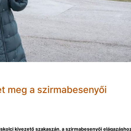
het meg a szirmabesenyői
skolci kivezető szakaszán, a szirmabesenyői elágazásho