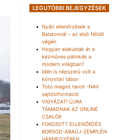
LEGUTÓBBI BEJEGYZÉSEK
Nyári ellenőrzések a
Balatonnál – az első félidő
végén
Hogyan alakulnak át a
kézműves pálinkák a
modern világban?
Idén is népszerű volt a
könyvtári tábor
Toto megint tarolt -NAV
sajtóinformáció
VIGYÁZAT! ÚJRA
TÁMADNAK AZ ONLINE
CSALÓK
FOKOZOTT ELLENŐRZÉS
BORSOD-ABAÚJ-ZEMPLÉN
VÁRMEGYÉBEN