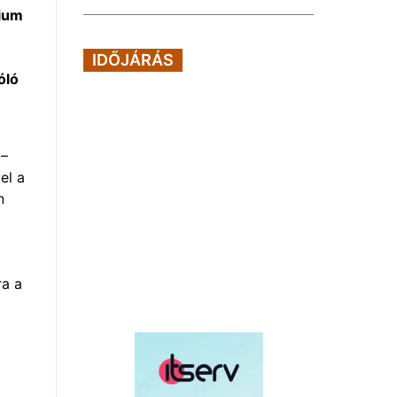
rium
IDŐJÁRÁS
óló
 –
el a
n
ra a