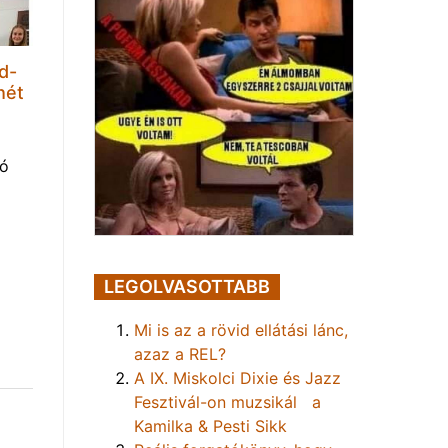
d-
hét
tó
LEGOLVASOTTABB
Mi is az a rövid ellátási lánc,
azaz a REL?
A IX. Miskolci Dixie és Jazz
Fesztivál-on muzsikál a
Kamilka & Pesti Sikk