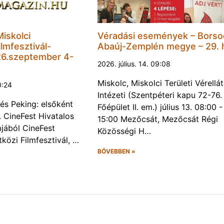
Miskolci
Véradási események – Borso
lmfesztivál-
Abaúj-Zemplén megye – 29. 
6.szeptember 4-
2026. július. 14. 09:08
Miskolc, Miskolci Területi Vérellá
0:24
Intézeti (Szentpéteri kapu 72-76.
és Peking: elsőként
Főépület II. em.) július 13. 08:00 -
. CineFest Hivatalos
15:00 Mezőcsát, Mezőcsát Régi
jából CineFest
Közösségi H…
közi Filmfesztivál, …
BŐVEBBEN »