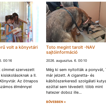
rű volt a könyvtári
Toto megint tarolt -NAV
sajtóinformáció
6. 00:16
2026. augusztus. 6. 00:10
k címmel szervezett
Még ki sem nyitották a ponyvát, 
kisiskolásoknak a II.
már jelzett. A cigaretta- és
Könyvtár. Az ötnapos
kábítószerkereső szolgálati kuty
számos élménnyel
ezúttal sem tévedett: több mint
hatezer doboz ille…
BŐVEBBEN »