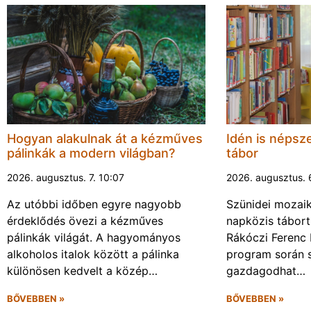
Hogyan alakulnak át a kézműves
Idén is népsze
pálinkák a modern világban?
tábor
2026. augusztus. 7. 10:07
2026. augusztus. 
Az utóbbi időben egyre nagyobb
Szünidei mozai
érdeklődés övezi a kézműves
napközis tábort 
pálinkák világát. A hagyományos
Rákóczi Ferenc 
alkoholos italok között a pálinka
program során 
különösen kedvelt a közép…
gazdagodhat…
BŐVEBBEN »
BŐVEBBEN »