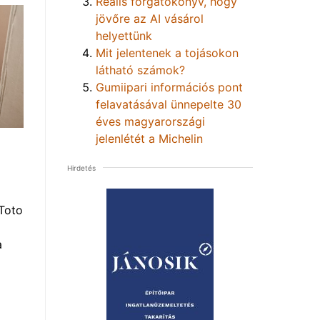
Reális forgatókönyv, hogy
jövőre az AI vásárol
helyettünk
Mit jelentenek a tojásokon
látható számok?
Gumiipari információs pont
felavatásával ünnepelte 30
éves magyarországi
jelenlétét a Michelin
Hirdetés
Toto
a