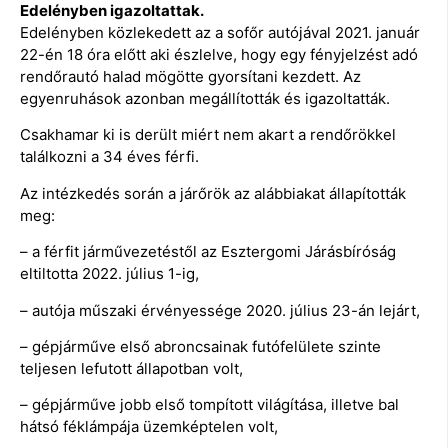
Edelényben igazoltattak.
Edelényben közlekedett az a sofőr autójával 2021. január
22-én 18 óra előtt aki észlelve, hogy egy fényjelzést adó
rendőrautó halad mögötte gyorsítani kezdett. Az
egyenruhások azonban megállították és igazoltatták.
Csakhamar ki is derült miért nem akart a rendőrökkel
találkozni a 34 éves férfi.
Az intézkedés során a járőrök az alábbiakat állapították
meg:
– a férfit járművezetéstől az Esztergomi Járásbíróság
eltiltotta 2022. július 1-ig,
– autója műszaki érvényessége 2020. július 23-án lejárt,
– gépjárműve első abroncsainak futófelülete szinte
teljesen lefutott állapotban volt,
– gépjárműve jobb első tompított világítása, illetve bal
hátsó féklámpája üzemképtelen volt,