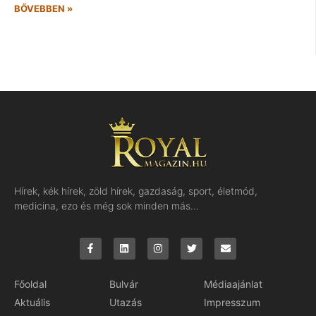
BŐVEBBEN »
Hírek, kék hírek, zöld hírek, gazdaság, sport, életmód,
medicina, ezo és még sok minden más…
Főoldal
Bulvár
Médiaajánlat
Aktuális
Utazás
Impresszum