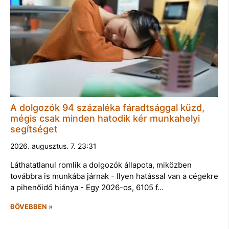
A dolgozók 94 százaléka fáradtsággal küzd,
mégis csak minden hatodik kér munkahelyi
segítséget
2026. augusztus. 7. 23:31
Láthatatlanul romlik a dolgozók állapota, miközben
továbbra is munkába járnak - Ilyen hatással van a cégekre
a pihenőidő hiánya - Egy 2026-os, 6105 f…
BŐVEBBEN »