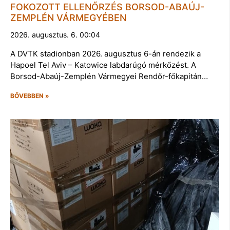
FOKOZOTT ELLENŐRZÉS BORSOD-ABAÚJ-
ZEMPLÉN VÁRMEGYÉBEN
2026. augusztus. 6. 00:04
A DVTK stadionban 2026. augusztus 6-án rendezik a
Hapoel Tel Aviv – Katowice labdarúgó mérkőzést. A
Borsod-Abaúj-Zemplén Vármegyei Rendőr-főkapitán…
BŐVEBBEN »