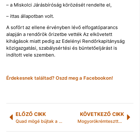
– a Miskolci Járásbíróság körözését rendelte el,
– ittas állapotban volt.
A sofőrt az ellene érvényben lévő elfogatóparancs
alapján a rendőrök őrizetbe vették Az elkövetett
kihágások miatt pedig az Edelényi Rendőrkapitányság
közigazgatási, szabálysértési és büntetőeljárást is
indított vele szemben.
Érdekesnek találtad? Oszd meg a Facebookon!
ELŐZŐ CIKK
KÖVETKEZŐ CIKK
Quad mögé bújtak a fivérek a rendőrök elől
Mogyorókrémteszttel indítja az évet a Szupermenta