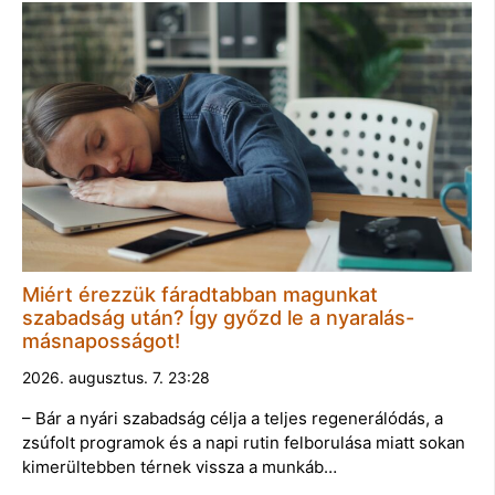
Miért érezzük fáradtabban magunkat
szabadság után? Így győzd le a nyaralás-
másnaposságot!
2026. augusztus. 7. 23:28
– Bár a nyári szabadság célja a teljes regenerálódás, a
zsúfolt programok és a napi rutin felborulása miatt sokan
kimerültebben térnek vissza a munkáb…