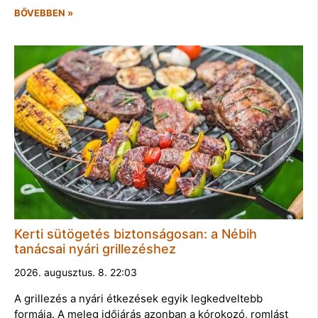
BŐVEBBEN »
Kerti sütögetés biztonságosan: a Nébih
tanácsai nyári grillezéshez
2026. augusztus. 8. 22:03
A grillezés a nyári étkezések egyik legkedveltebb
formája. A meleg időjárás azonban a kórokozó, romlást