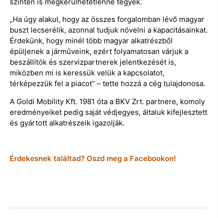
szinten is megkerülhetetlenné tegyék.
„Ha úgy alakul, hogy az összes forgalomban lévő magyar
buszt lecserélik, azonnal tudjuk növelni a kapacitásainkat.
Érdekünk, hogy minél több magyar alkatrészből
épüljenek a járműveink, ezért folyamatosan várjuk a
beszállítók és szervizpartnerek jelentkezését is,
miközben mi is keressük velük a kapcsolatot,
térképezzük fel a piacot” – tette hozzá a cég tulajdonosa.
A Goldi Mobility Kft. 1981 óta a BKV Zrt. partnere, komoly
eredményeiket pedig saját védjegyes, általuk kifejlesztett
és gyártott alkatrészeik igazolják.
Érdekesnek találtad? Oszd meg a Facebookon!