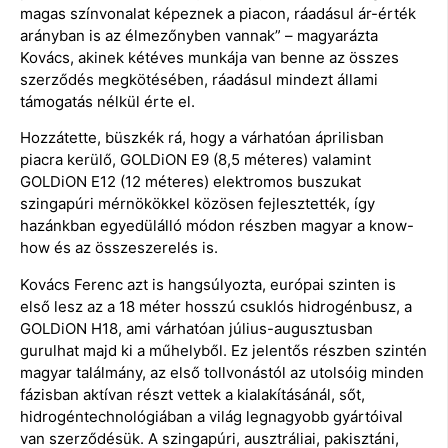
magas színvonalat képeznek a piacon, ráadásul ár-érték
arányban is az élmezőnyben vannak” – magyarázta
Kovács, akinek kétéves munkája van benne az összes
szerződés megkötésében, ráadásul mindezt állami
támogatás nélkül érte el.
Hozzátette, büszkék rá, hogy a várhatóan áprilisban
piacra kerülő, GOLDiON E9 (8,5 méteres) valamint
GOLDiON E12 (12 méteres) elektromos buszukat
szingapúri mérnökökkel közösen fejlesztették, így
hazánkban egyedülálló módon részben magyar a know-
how és az összeszerelés is.
Kovács Ferenc azt is hangsúlyozta, európai szinten is
első lesz az a 18 méter hosszú csuklós hidrogénbusz, a
GOLDiON H18, ami várhatóan július-augusztusban
gurulhat majd ki a műhelyből. Ez jelentős részben szintén
magyar találmány, az első tollvonástól az utolsóig minden
fázisban aktívan részt vettek a kialakításánál, sőt,
hidrogéntechnológiában a világ legnagyobb gyártóival
van szerződésük. A szingapúri, ausztráliai, pakisztáni,