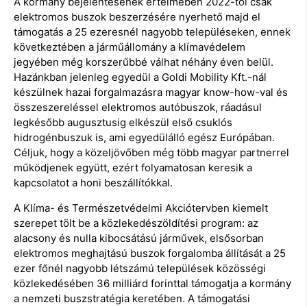
A kormány bejelentésének értelmében 2022-től csak
elektromos buszok beszerzésére nyerhető majd el
támogatás a 25 ezeresnél nagyobb településeken, ennek
következtében a járműállomány a klímavédelem
jegyében még korszerűbbé válhat néhány éven belül.
Hazánkban jelenleg egyedül a Goldi Mobility Kft.-nál
készülnek hazai forgalmazásra magyar know-how-val és
összeszereléssel elektromos autóbuszok, ráadásul
legkésőbb augusztusig elkészül első csuklós
hidrogénbuszuk is, ami egyedülálló egész Európában.
Céljuk, hogy a közeljövőben még több magyar partnerrel
működjenek együtt, ezért folyamatosan keresik a
kapcsolatot a honi beszállítókkal.
A Klíma- és Természetvédelmi Akciótervben kiemelt
szerepet tölt be a közlekedészöldítési program: az
alacsony és nulla kibocsátású járművek, elsősorban
elektromos meghajtású buszok forgalomba állítását a 25
ezer főnél nagyobb létszámú települések közösségi
közlekedésében 36 milliárd forinttal támogatja a kormány
a nemzeti buszstratégia keretében. A támogatási