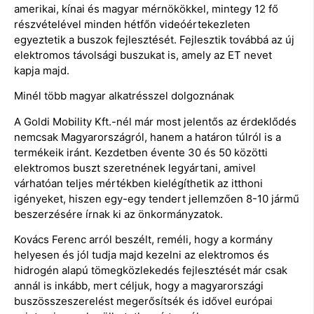
amerikai, kínai és magyar mérnökökkel, mintegy 12 fő
részvételével minden hétfőn videóértekezleten
egyeztetik a buszok fejlesztését. Fejlesztik továbbá az új
elektromos távolsági buszukat is, amely az ET nevet
kapja majd.
Minél több magyar alkatrésszel dolgoznának
A Goldi Mobility Kft.-nél már most jelentős az érdeklődés
nemcsak Magyarországról, hanem a határon túlról is a
termékeik iránt. Kezdetben évente 30 és 50 közötti
elektromos buszt szeretnének legyártani, amivel
várhatóan teljes mértékben kielégíthetik az itthoni
igényeket, hiszen egy-egy tendert jellemzően 8-10 jármű
beszerzésére írnak ki az önkormányzatok.
Kovács Ferenc arról beszélt, reméli, hogy a kormány
helyesen és jól tudja majd kezelni az elektromos és
hidrogén alapú tömegközlekedés fejlesztését már csak
annál is inkább, mert céljuk, hogy a magyarországi
buszösszeszerelést megerősítsék és idővel európai