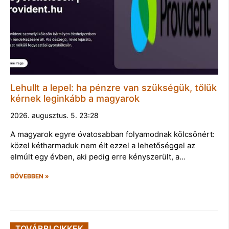
Lehullt a lepel: ha pénzre van szükségük, tőlük
kérnek leginkább a magyarok
2026. augusztus. 5. 23:28
A magyarok egyre óvatosabban folyamodnak kölcsönért:
közel kétharmaduk nem élt ezzel a lehetőséggel az
elmúlt egy évben, aki pedig erre kényszerült, a…
BŐVEBBEN »
TOVÁBBI CIKKEK