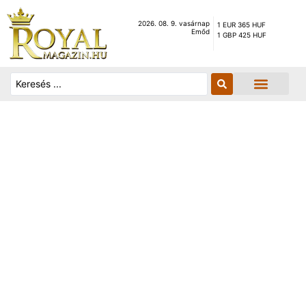
2026. 08. 9. vasárnap
1 EUR 365 HUF
Emőd
1 GBP 425 HUF