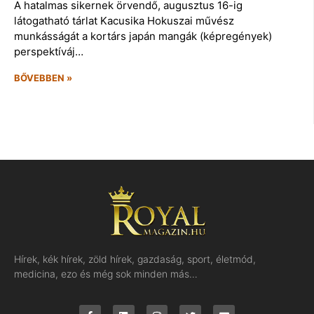
A hatalmas sikernek örvendő, augusztus 16-ig
látogatható tárlat Kacusika Hokuszai művész
munkásságát a kortárs japán mangák (képregények)
perspektíváj…
BŐVEBBEN »
Hírek, kék hírek, zöld hírek, gazdaság, sport, életmód,
medicina, ezo és még sok minden más…