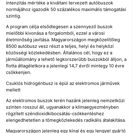
intenzitás mértéke a kiváltani tervezett autóbuszok
normájához igazodik 50 százalékos maximális támogatási
szintig.
A program célja elsődlegesen a szennyező buszok
mielőbbi kivonása a forgalomból, ezzel a városi
életminőség javítása. Magyarországon megközelítőleg
8500 autóbusz vesz részt a teljes, helyi és helyközi
közösségi közlekedésben. Általános cél, hogy ez a
járműállomány a lehető legkorszerűbb buszokból álljon, a
flotta átlagéletkora a jelenlegi 14,7 évről mintegy 10 évre
csökkenjen.
Csuklós hidrogénbusz is épül az elektromos járművek
mellett
Az elektromos buszok terén hazánk jelenleg nemzetközi
szinten rosszul áll, ugyanakkor a klímaegyezményben
rögzített széndioxidkibocsátás-csökkentéshez
elengedhetetlen a tömegközlekedés radikális átalakítása.
Magyarországon jelenleg egy kínai és egy lengyel gyártó