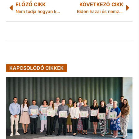
ELŐZŐ CIKK
KÖVETKEZŐ CIKK
Nem tudja hogyan került hozzá a sporttársa mobiltelefonja
Biden hazai és nemzetközi lépései
KAPCSOLÓDÓ CIKKEK