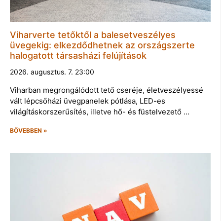
Viharverte tetőktől a balesetveszélyes
üvegekig: elkezdődhetnek az országszerte
halogatott társasházi felújítások
2026. augusztus. 7. 23:00
Viharban megrongálódott tető cseréje, életveszélyessé
vált lépcsőházi üvegpanelek pótlása, LED-es
világításkorszerűsítés, illetve hő- és füstelvezető …
BŐVEBBEN »