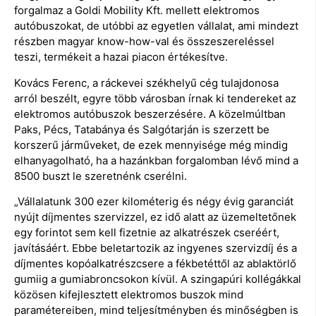
forgalmaz a Goldi Mobility Kft. mellett elektromos
autóbuszokat, de utóbbi az egyetlen vállalat, ami mindezt
részben magyar know-how-val és összeszereléssel
teszi, termékeit a hazai piacon értékesítve.
Kovács Ferenc, a ráckevei székhelyű cég tulajdonosa
arról beszélt, egyre több városban írnak ki tendereket az
elektromos autóbuszok beszerzésére. A közelmúltban
Paks, Pécs, Tatabánya és Salgótarján is szerzett be
korszerű járműveket, de ezek mennyisége még mindig
elhanyagolható, ha a hazánkban forgalomban lévő mind a
8500 buszt le szeretnénk cserélni.
„Vállalatunk 300 ezer kilométerig és négy évig garanciát
nyújt díjmentes szervizzel, ez idő alatt az üzemeltetőnek
egy forintot sem kell fizetnie az alkatrészek cseréért,
javításáért. Ebbe beletartozik az ingyenes szervizdíj és a
díjmentes kopóalkatrészcsere a fékbetéttől az ablaktörlő
gumiig a gumiabroncsokon kívül. A szingapúri kollégákkal
közösen kifejlesztett elektromos buszok mind
paramétereiben, mind teljesítményben és minőségben is