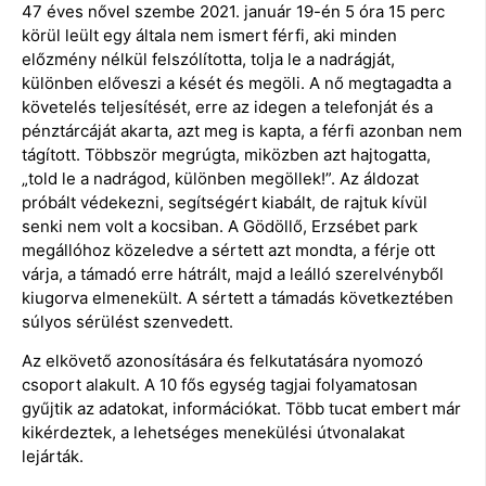
47 éves nővel szembe 2021. január 19-én 5 óra 15 perc
körül leült egy általa nem ismert férfi, aki minden
előzmény nélkül felszólította, tolja le a nadrágját,
különben előveszi a kését és megöli. A nő megtagadta a
követelés teljesítését, erre az idegen a telefonját és a
pénztárcáját akarta, azt meg is kapta, a férfi azonban nem
tágított. Többször megrúgta, miközben azt hajtogatta,
„told le a nadrágod, különben megöllek!”. Az áldozat
próbált védekezni, segítségért kiabált, de rajtuk kívül
senki nem volt a kocsiban. A Gödöllő, Erzsébet park
megállóhoz közeledve a sértett azt mondta, a férje ott
várja, a támadó erre hátrált, majd a leálló szerelvényből
kiugorva elmenekült. A sértett a támadás következtében
súlyos sérülést szenvedett.
Az elkövető azonosítására és felkutatására nyomozó
csoport alakult. A 10 fős egység tagjai folyamatosan
gyűjtik az adatokat, információkat. Több tucat embert már
kikérdeztek, a lehetséges menekülési útvonalakat
lejárták.