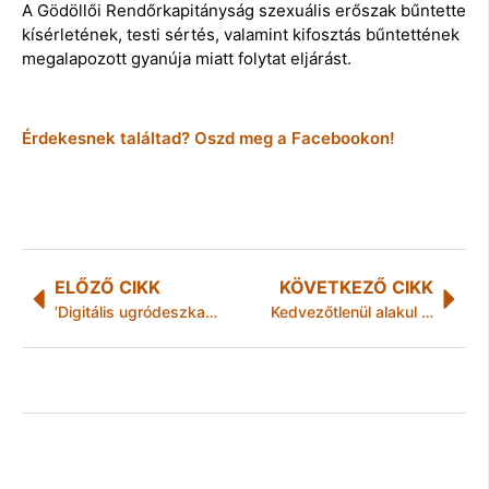
A Gödöllői Rendőrkapitányság szexuális erőszak bűntette
kísérletének, testi sértés, valamint kifosztás bűntettének
megalapozott gyanúja miatt folytat eljárást.
Érdekesnek találtad? Oszd meg a Facebookon!
ELŐZŐ CIKK
KÖVETKEZŐ CIKK
’Digitális ugródeszka’ pályázat indul: oktatást segítő eszközökhöz és képzéshez juthatnak hátrányos helyzetű települések iskolái
Kedvezőtlenül alakul a levegő minősége Miskolcon