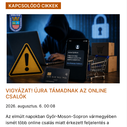
KAPCSOLÓDÓ CIKKEK
VIGYÁZAT! ÚJRA TÁMADNAK AZ ONLINE
CSALÓK
2026. augusztus. 6. 00:08
Az elmúlt napokban Győr-Moson-Sopron vármegyében
ismét több online csalás miatt érkezett feljelentés a