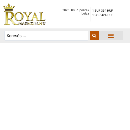
2026. 08. 7. péntek
1 EUR 364 HUF
Ibolya
1 GBP 424 HUF