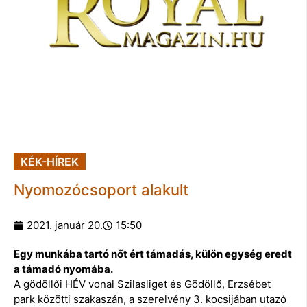
KÉK-HÍREK
Nyomozócsoport alakult
2021. január 20.
15:50
Egy munkába tartó nőt ért támadás, külön egység eredt
a támadó nyomába.
A gödöllői HÉV vonal Szilasliget és Gödöllő, Erzsébet
park közötti szakaszán, a szerelvény 3. kocsijában utazó