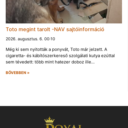
Toto megint tarolt -NAV sajtóinformáció
2026. augusztus. 6. 00:10
Még ki sem nyitották a ponyvát, Toto már jelzett. A
cigaretta- és kábítószerkereső szolgálati kutya ezúttal
sem tévedett: több mint hatezer doboz ille…
BŐVEBBEN »