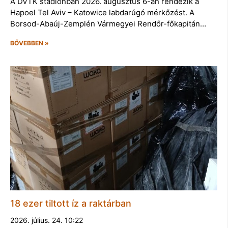
A DVTK stadionban 2026. augusztus 6-án rendezik a
Hapoel Tel Aviv – Katowice labdarúgó mérkőzést. A
Borsod-Abaúj-Zemplén Vármegyei Rendőr-főkapitán…
BŐVEBBEN »
18 ezer tiltott íz a raktárban
2026. július. 24. 10:22