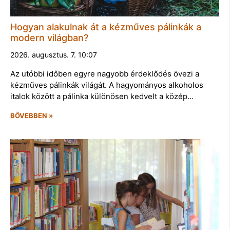
Hogyan alakulnak át a kézműves pálinkák a
modern világban?
2026. augusztus. 7. 10:07
Az utóbbi időben egyre nagyobb érdeklődés övezi a
kézműves pálinkák világát. A hagyományos alkoholos
italok között a pálinka különösen kedvelt a közép…
BŐVEBBEN »