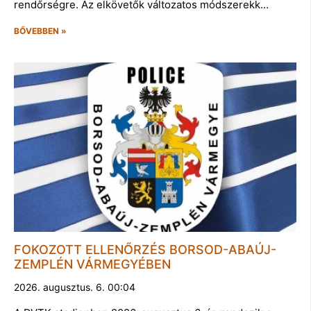
rendőrségre. Az elkövetők változatos módszerekk…
BŐVEBBEN »
FOKOZOTT ELLENŐRZÉS BORSOD-ABAÚJ-
ZEMPLÉN VÁRMEGYÉBEN
2026. augusztus. 6. 00:04