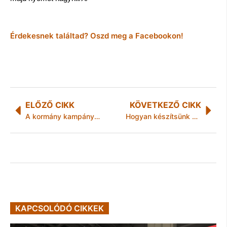
Érdekesnek találtad? Oszd meg a Facebookon!
ELŐZŐ CIKK
KÖVETKEZŐ CIKK
A kormány kampányt indít az oltásra jelentkezés ösztönzésére
Hogyan készítsünk profi webáruházat?
KAPCSOLÓDÓ CIKKEK