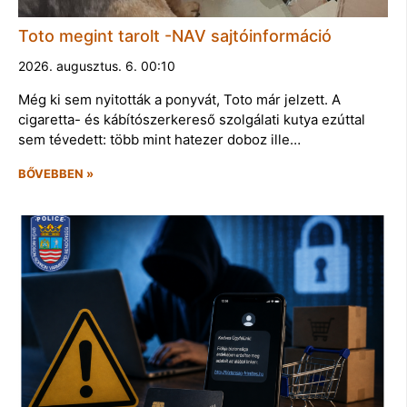
Toto megint tarolt -NAV sajtóinformáció
2026. augusztus. 6. 00:10
Még ki sem nyitották a ponyvát, Toto már jelzett. A
cigaretta- és kábítószerkereső szolgálati kutya ezúttal
sem tévedett: több mint hatezer doboz ille…
BŐVEBBEN »