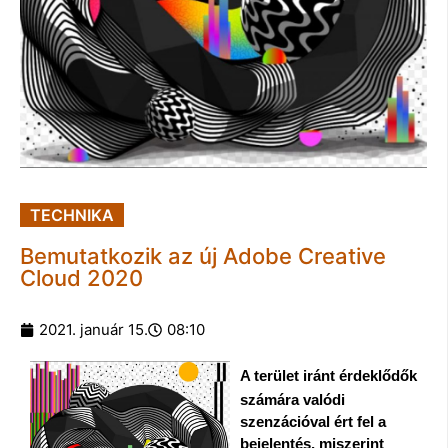
TECHNIKA
Bemutatkozik az új Adobe Creative
Cloud 2020
2021. január 15.
08:10
A terület iránt érdeklődők 
számára valódi 
szenzációval ért fel a 
bejelentés, miszerint 