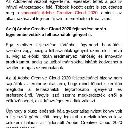
Az Adobe-nál viszont egyértelmű lépéseket tettek a pozitív 
irányú változtatások felé. Többek között ezért is születhetett 
meg a 
vadonatúj Adobe Creative Cloud 2020
, aminek az 
alkalmazásával teljesen új szintre emelhető a kreativitás.
Az új Adobe Creative Cloud 2020 fejlesztése során 
figyelembe vették a felhasználók igényeit is
Egy szoftver fejlesztése történhet úgymond hasraütés-
szerűen vagy pedig a felhasználók igényeit szem előtt tartva 
is. Míg az előbbi ritkán eredményez minőségi és innovatív 
produktumot, addig az utóbbi már sokkal inkább kedvezhet a 
szoftver magas színvonalának.
Az új Adobe Creative Cloud 2020 fejlesztésénél bizony nem 
sajnálták az erőforrásokat arra, hogy minél többet sikerüljön 
megtudni a felhasználók legfontosabb igényeiről és 
preferenciáiról. Vagyis szó szerint megkérdezték erről a 
célközönséget, akik készségesen adtak választ.
Úgyhogy a plusz lépésnek hála gyakorlatilag nyitott könyv volt 
a fejlesztői gárda előtt, hogy leginkább melyik irányba lesz 
célszerű haladni az újdonsült Adobe Creative Cloud 2020 