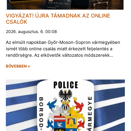
VIGYÁZAT! ÚJRA TÁMADNAK AZ ONLINE
CSALÓK
2026. augusztus. 6. 00:08
Az elmúlt napokban Győr-Moson-Sopron vármegyében
ismét több online csalás miatt érkezett feljelentés a
rendőrségre. Az elkövetők változatos módszerekk…
BŐVEBBEN »