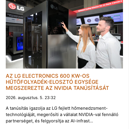
AZ LG ELECTRONICS 600 KW-OS
HŰTŐFOLYADÉK-ELOSZTÓ EGYSÉGE
MEGSZEREZTE AZ NVIDIA TANÚSÍTÁSÁT
2026. augusztus. 5. 23:32
A tanúsítás igazolja az LG fejlett hőmenedzsment-
technológiáját, megerősíti a vállalat NVIDIA-val fennálló
partnerséget, és felgyorsítja az AI-infrast…