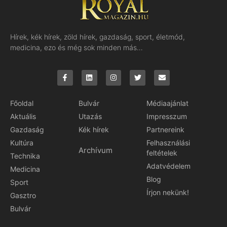
Hírek, kék hírek, zöld hírek, gazdaság, sport, életmód,
medicina, ezo és még sok minden más…
Főoldal
Bulvár
Médiaajánlat
Aktuális
Utazás
Impresszum
Gazdaság
Kék hírek
Partnereink
Kultúra
Felhasználási
Archívum
feltételek
Technika
Adatvédelem
Medicina
Blog
Sport
Írjon nekünk!
Gasztro
Bulvár