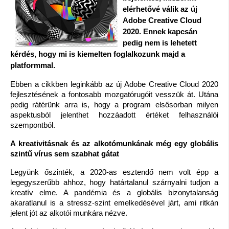
elérhetővé válik az új 
Adobe Creative Cloud 
2020. Ennek kapcsán 
pedig nem is lehetett 
kérdés, hogy mi is kiemelten foglalkozunk majd a 
platformmal.
Ebben a cikkben leginkább az új Adobe Creative Cloud 2020 
fejlesztésének a fontosabb mozgatórugóit vesszük át. Utána 
pedig rátérünk arra is, hogy a program elsősorban milyen 
aspektusból jelenthet hozzáadott értéket felhasználói 
szempontból.
A kreativitásnak és az alkotómunkának még egy globális 
szintű vírus sem szabhat gátat
Legyünk őszinték, a 2020-as esztendő nem volt épp a 
legegyszerűbb ahhoz, hogy határtalanul szárnyalni tudjon a 
kreatív elme. A pandémia és a globális bizonytalanság 
akaratlanul is a stressz-szint emelkedésével járt, ami ritkán 
jelent jót az alkotói munkára nézve.