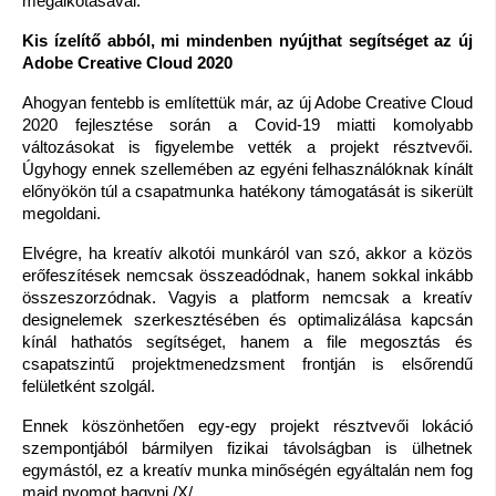
megalkotásával.
Kis ízelítő abból, mi mindenben nyújthat segítséget az új 
Adobe Creative Cloud 2020
Ahogyan fentebb is említettük már, az új Adobe Creative Cloud 
2020 fejlesztése során a Covid-19 miatti komolyabb 
változásokat is figyelembe vették a projekt résztvevői. 
Úgyhogy ennek szellemében az egyéni felhasználóknak kínált 
előnyökön túl a csapatmunka hatékony támogatását is sikerült 
megoldani.
Elvégre, ha kreatív alkotói munkáról van szó, akkor a közös 
erőfeszítések nemcsak összeadódnak, hanem sokkal inkább 
összeszorzódnak. Vagyis a platform nemcsak a kreatív 
designelemek szerkesztésében és optimalizálása kapcsán 
kínál hathatós segítséget, hanem a file megosztás és 
csapatszintű projektmenedzsment frontján is elsőrendű 
felületként szolgál.
Ennek köszönhetően egy-egy projekt résztvevői lokáció 
szempontjából bármilyen fizikai távolságban is ülhetnek 
egymástól, ez a kreatív munka minőségén egyáltalán nem fog 
majd nyomot hagyni./X/