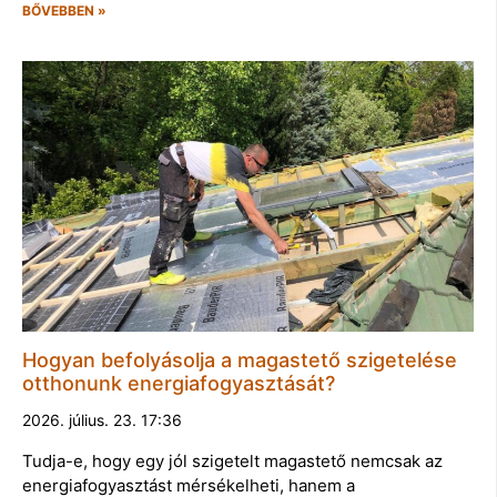
BŐVEBBEN »
Hogyan befolyásolja a magastető szigetelése
otthonunk energiafogyasztását?
2026. július. 23. 17:36
Tudja-e, hogy egy jól szigetelt magastető nemcsak az
energiafogyasztást mérsékelheti, hanem a